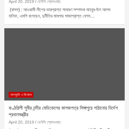
April 20, 2019
ডেইলি প্রেসওয়াচ:
(বাসস) : আওয়ামী লীগের ভারপ্রাপ্ত সাধারণ সম্পাদক মাহবুব-উল আলম
হানিফ, এমপি বলেছেন, দুর্নীতির মামলায় সাজাপ্রাপ্ত বেগম…
সাংস্কৃতি ও বিনোদন
কণ্ঠশিল্পী সুবীর নন্দীর মেডিকেলের কাগজপত্র সিঙ্গাপুরে পাঠানোর নির্দেশ
প্রধানমন্ত্রীর
April 20, 2019
ডেইলি প্রেসওয়াচ: