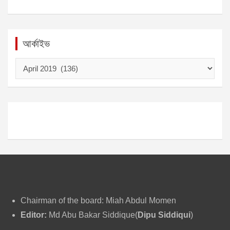
আর্কাইভ
আ
র্কা
ই
ভ
Chairman of the board: Miah Abdul Momen
Editor:
Md Abu Bakar Siddique(
Dipu Siddiqui
)