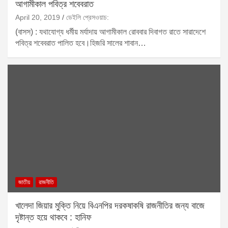
আগামীকাল পবিত্র শবেবরাত
April 20, 2019
ডেইলি প্রেসওয়াচ:
(বাসস) : যথাযোগ্য ধর্মীয় মর্যাদায় আগামীকাল রোববার দিবাগত রাতে সারাদেশে
পবিত্র শবেবরাত পালিত হবে।হিজরি সালের শাবান…
জাতীয়
রাজনীতি
খালেদা জিয়ার মুক্তি নিয়ে বিএনপির দরকষাকষি রাজনীতির জন্য বাজে
দৃষ্টান্ত হয়ে থাকবে : হানিফ