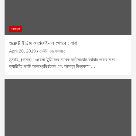
খেলাধুলা
ওয়েস্ট ইন্ডিজ সেমিফাইনাল খেলবে : লারা
April 20, 2019
ডেইলি প্রেসওয়াচ:
মুম্বাই, (বাসস) : ওয়েস্ট ইন্ডিজের সাবেক ব্যাটসম্যান ব্রায়ান লারার মতে
ক্যারিবিয় দলটি আনপ্রেডিক্টেবল এবং আসন্ন বিশ্বকাপে…