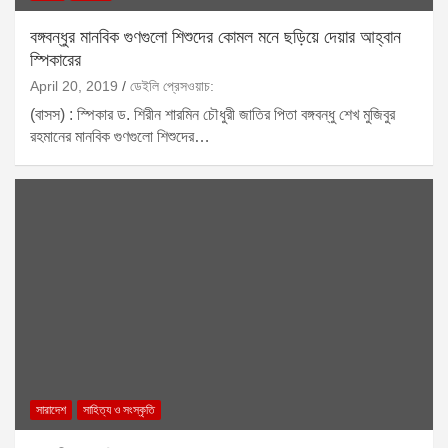
বঙ্গবন্ধুর মানবিক গুণগুলো শিশুদের কোমল মনে ছড়িয়ে দেয়ার আহ্বান
স্পিকারের
April 20, 2019
ডেইলি প্রেসওয়াচ:
(বাসস) : স্পিকার ড. শিরীন শারমিন চৌধুরী জাতির পিতা বঙ্গবন্ধু শেখ মুজিবুর
রহমানের মানবিক গুণগুলো শিশুদের…
সারাদেশ
সাহিত্য ও সংস্কৃতি