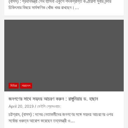
(বাসস) : প্রধানমন্ত্রী শেখ হাসিনা একুশে পদকপ্রাপ্ত কণ্ঠশিল্পী সুবীর নন্দীর
চিকিৎসার বিষয়ে সার্বক্ষণিক খোঁজ খবর রাখছেন।…
মিডিয়া
সারাদেশ
জনগণের সাথে সহৃদয় আচরণ করুন : রাঙ্গুনিয়ায় ড. হাছান
April 20, 2019
ডেইলি প্রেসওয়াচ:
চট্টগ্রাম, (বাসস) : দলের নেতাকর্মীদের জনগণের সঙ্গে সহৃদয় আচরণের ওপর
সর্বোচ্চ গুরুত্ব আরোপ করেছেন তথ্যমন্ত্রী ও…