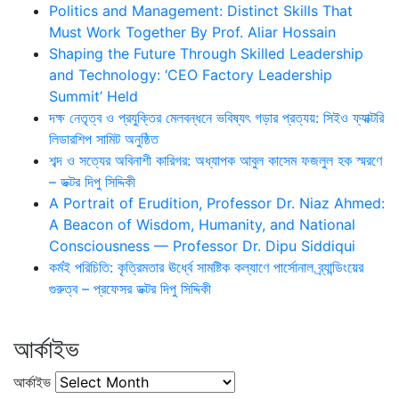
Politics and Management: Distinct Skills That
Must Work Together By Prof. Aliar Hossain
Shaping the Future Through Skilled Leadership
and Technology: ‘CEO Factory Leadership
Summit’ Held
দক্ষ নেতৃত্ব ও প্রযুক্তির মেলবন্ধনে ভবিষ্যৎ গড়ার প্রত্যয়: সিইও ফ্যাক্টরি
লিডারশিপ সামিট অনুষ্ঠিত
শব্দ ও সত্যের অবিনাশী কারিগর: অধ্যাপক আবুল কাসেম ফজলুল হক স্মরণে
– ডক্টর দিপু সিদ্দিকী
A Portrait of Erudition, Professor Dr. Niaz Ahmed:
A Beacon of Wisdom, Humanity, and National
Consciousness — Professor Dr. Dipu Siddiqui
কর্মই পরিচিতি: কৃত্রিমতার ঊর্ধ্বে সামষ্টিক কল্যাণে পার্সোনাল ব্র্যান্ডিংয়ের
গুরুত্ব – প্রফেসর ডক্টর দিপু সিদ্দিকী
আর্কাইভ
আর্কাইভ