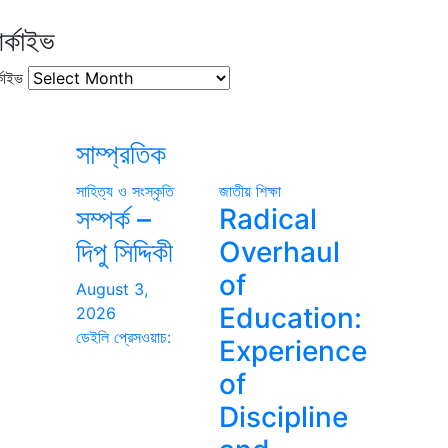
র্কাইভ
কাইভ
সাম্প্রতিক
সাহিত্য ও সংস্কৃতি
জাতীয়
শিক্ষা
সম্পর্ক –
Radical
দিপু সিদ্দিকী
Overhaul
of
August 3,
Education:
2026
ডেইলি প্রেসওয়াচ:
Experience
of
Discipline