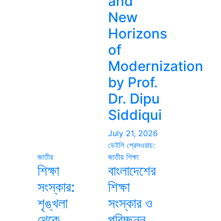
and
New
Horizons
of
Modernization
by Prof.
Dr. Dipu
Siddiqui
July 21, 2026
ডেইলি প্রেসওয়াচ:
জাতীয়
জাতীয়
শিক্ষা
শিক্ষা
বাংলাদেশের
সংস্কার:
শিক্ষা
শৃঙ্খলা
সংস্কার ও
থেকে
পরিচ্ছন্ন