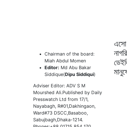
এসো 
নাগর
Chairman of the board:
ডেইল
Miah Abdul Momen
Editor:
Md Abu Bakar
মানু
Siddique(
Dipu Siddiqui
)
Adviser Editor: ADV S M
Mourshed Ali.Published by Daily
Presswatch Ltd from 17/1,
Nayabagh, R#01,Dakhingaon,
Ward#73 DSCC,Basaboo,
Sabujbagh,Dhaka-1214.
Phones:+88 01715 854 170