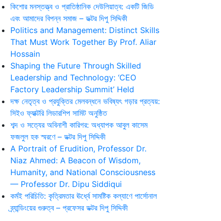
কিশোর মনস্তত্ত্ব ও প্রাতিষ্ঠানিক দেউলিয়াত্ব: একটি জিডি
এবং আমাদের বিপন্ন সমাজ – ডক্টর দিপু সিদ্দিকী
Politics and Management: Distinct Skills
That Must Work Together By Prof. Aliar
Hossain
Shaping the Future Through Skilled
Leadership and Technology: ‘CEO
Factory Leadership Summit’ Held
দক্ষ নেতৃত্ব ও প্রযুক্তির মেলবন্ধনে ভবিষ্যৎ গড়ার প্রত্যয়:
সিইও ফ্যাক্টরি লিডারশিপ সামিট অনুষ্ঠিত
শব্দ ও সত্যের অবিনাশী কারিগর: অধ্যাপক আবুল কাসেম
ফজলুল হক স্মরণে – ডক্টর দিপু সিদ্দিকী
A Portrait of Erudition, Professor Dr.
Niaz Ahmed: A Beacon of Wisdom,
Humanity, and National Consciousness
— Professor Dr. Dipu Siddiqui
কর্মই পরিচিতি: কৃত্রিমতার ঊর্ধ্বে সামষ্টিক কল্যাণে পার্সোনাল
ব্র্যান্ডিংয়ের গুরুত্ব – প্রফেসর ডক্টর দিপু সিদ্দিকী