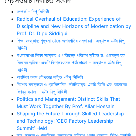
প্রেসওয়াচ নির্বাচিত সংবাদ
সম্পর্ক – দিপু সিদ্দিকী
Radical Overhaul of Education: Experience of
Discipline and New Horizons of Modernization by
Prof. Dr. Dipu Siddiqui
শিক্ষা সংস্কার: শৃঙ্খলা থেকে অগ্রগতির সম্ভাবনা- অধ্যাপক ডক্টর দিপু
সিদ্দিকী
বাংলাদেশের শিক্ষা সংস্কার ও পরিচ্ছন্ন পরিবেশ সৃষ্টিতে ড. এহসানুল হক
মিলনের ভূমিকা: একটি বিশ্লেষণাত্মক পর্যালোচনা – অধ্যাপক ডক্টর দিপু
সিদ্দিকী
অহমিকা বনাম যৌথতার শক্তি -দিপু সিদ্দিকী
কিশোর মনস্তত্ত্ব ও প্রাতিষ্ঠানিক দেউলিয়াত্ব: একটি জিডি এবং আমাদের
বিপন্ন সমাজ – ডক্টর দিপু সিদ্দিকী
Politics and Management: Distinct Skills That
Must Work Together By Prof. Aliar Hossain
Shaping the Future Through Skilled Leadership
and Technology: ‘CEO Factory Leadership
Summit’ Held
দক্ষ নেতৃত্ব ও প্রযুক্তির মেলবন্ধনে ভবিষ্যৎ গড়ার প্রত্যয়: সিইও ফ্যাক্টরি