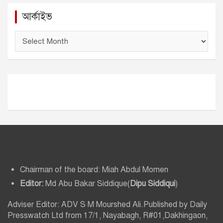
আর্কাইভ
আ
র্কা
ই
ভ
Chairman of the board: Miah Abdul Momen
Editor:
Md Abu Bakar Siddique(
Dipu Siddiqui
)
Adviser Editor: ADV S M Mourshed Ali.Published by Daily
Presswatch Ltd from 17/1, Nayabagh, R#01,Dakhingaon,