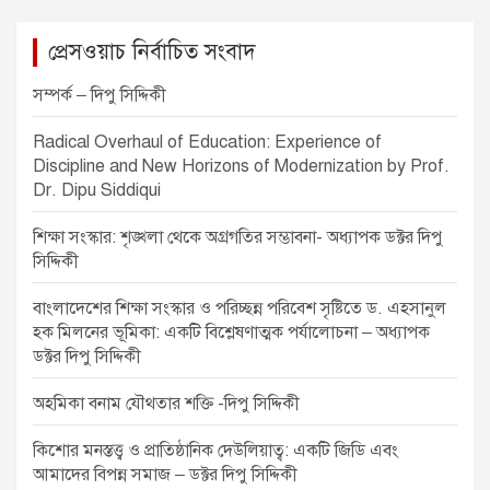
s
t
প্রেসওয়াচ নির্বাচিত সংবাদ
n
সম্পর্ক – দিপু সিদ্দিকী
a
v
Radical Overhaul of Education: Experience of
Discipline and New Horizons of Modernization by Prof.
i
Dr. Dipu Siddiqui
g
শিক্ষা সংস্কার: শৃঙ্খলা থেকে অগ্রগতির সম্ভাবনা- অধ্যাপক ডক্টর দিপু
a
সিদ্দিকী
t
বাংলাদেশের শিক্ষা সংস্কার ও পরিচ্ছন্ন পরিবেশ সৃষ্টিতে ড. এহসানুল
i
হক মিলনের ভূমিকা: একটি বিশ্লেষণাত্মক পর্যালোচনা – অধ্যাপক
o
ডক্টর দিপু সিদ্দিকী
n
অহমিকা বনাম যৌথতার শক্তি -দিপু সিদ্দিকী
কিশোর মনস্তত্ত্ব ও প্রাতিষ্ঠানিক দেউলিয়াত্ব: একটি জিডি এবং
আমাদের বিপন্ন সমাজ – ডক্টর দিপু সিদ্দিকী