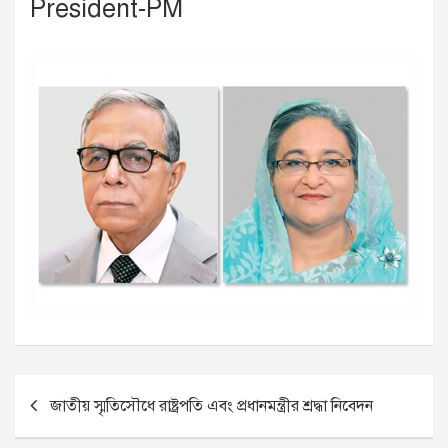
President-PM
P
জাতীয় স্মৃতিসৌধে রাষ্ট্রপতি এবং প্রধানমন্ত্রীর শ্রদ্ধা নিবেদন
o