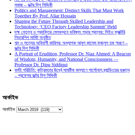
সমাজ – ডক্টর দিপু সিদ্দিকী
Politics and Management: Distinct Skills That Must Work
Together By Prof. Aliar Hossain
Shaping the Future Through Skilled Leadership and
Technology: ‘CEO Factory Leadership Summit’ Held
দক্ষ নেতৃত্ব ও প্রযুক্তির মেলবন্ধনে ভবিষ্যৎ গড়ার প্রত্যয়: সিইও ফ্যাক্টরি
লিডারশিপ সামিট অনুষ্ঠিত
শব্দ ও সত্যের অবিনাশী কারিগর: অধ্যাপক আবুল কাসেম ফজলুল হক স্মরণে –
ডক্টর দিপু সিদ্দিকী
A Portrait of Erudition, Professor Dr. Niaz Ahmed: A Beacon
of Wisdom, Humanity, and National Consciousness —
Professor Dr. Dipu Siddiqui
কর্মই পরিচিতি: কৃত্রিমতার ঊর্ধ্বে সামষ্টিক কল্যাণে পার্সোনাল ব্র্যান্ডিংয়ের গুরুত্ব
– প্রফেসর ডক্টর দিপু সিদ্দিকী
আর্কাইভ
আর্কাইভ