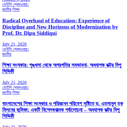
ডেইলি প্রেসওয়াচ:
জাতীয়
শিক্ষা
Radical Overhaul of Education: Experience of
Discipline and New Horizons of Modernization by
Prof. Dr. Dipu Siddiqui
July 21, 2026
ডেইলি প্রেসওয়াচ:
জাতীয়
শিক্ষা সংস্কার: শৃঙ্খলা থেকে অগ্রগতির সম্ভাবনা- অধ্যাপক ডক্টর দিপু
সিদ্দিকী
July 21, 2026
ডেইলি প্রেসওয়াচ:
জাতীয়
শিক্ষা
বাংলাদেশের শিক্ষা সংস্কার ও পরিচ্ছন্ন পরিবেশ সৃষ্টিতে ড. এহসানুল হক
মিলনের ভূমিকা: একটি বিশ্লেষণাত্মক পর্যালোচনা – অধ্যাপক ডক্টর দিপু
সিদ্দিকী
July 21, 2026