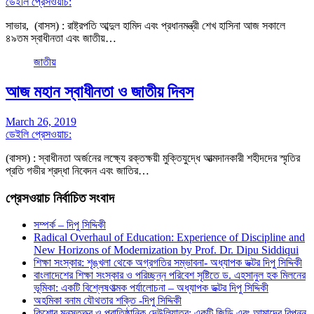
ডেইলি প্রেসওয়াচ:
সাভার, (বাসস) : রাষ্ট্রপতি আব্দুল হামিদ এবং প্রধানমন্ত্রী শেখ হাসিনা আজ সকালে
৪৯তম স্বাধীনতা এবং জাতীয়…
জাতীয়
আজ মহান স্বাধীনতা ও জাতীয় দিবস
March 26, 2019
ডেইলি প্রেসওয়াচ:
(বাসস) : স্বাধীনতা অর্জনের লক্ষ্যে রক্তক্ষয়ী মুক্তিযুদ্ধে আত্মদানকারী শহীদদের স্মৃতির
প্রতি গভীর শ্রদ্ধা নিবেদন এবং জাতির…
প্রেসওয়াচ নির্বাচিত সংবাদ
সম্পর্ক – দিপু সিদ্দিকী
Radical Overhaul of Education: Experience of Discipline and
New Horizons of Modernization by Prof. Dr. Dipu Siddiqui
শিক্ষা সংস্কার: শৃঙ্খলা থেকে অগ্রগতির সম্ভাবনা- অধ্যাপক ডক্টর দিপু সিদ্দিকী
বাংলাদেশের শিক্ষা সংস্কার ও পরিচ্ছন্ন পরিবেশ সৃষ্টিতে ড. এহসানুল হক মিলনের
ভূমিকা: একটি বিশ্লেষণাত্মক পর্যালোচনা – অধ্যাপক ডক্টর দিপু সিদ্দিকী
অহমিকা বনাম যৌথতার শক্তি -দিপু সিদ্দিকী
কিশোর মনস্তত্ত্ব ও প্রাতিষ্ঠানিক দেউলিয়াত্ব: একটি জিডি এবং আমাদের বিপন্ন