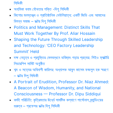
সিদ্দিকী
অহমিকা বনাম যৌথতার শক্তি -দিপু সিদ্দিকী
কিশোর মনস্তত্ত্ব ও প্রাতিষ্ঠানিক দেউলিয়াত্ব: একটি জিডি এবং আমাদের
বিপন্ন সমাজ – ডক্টর দিপু সিদ্দিকী
Politics and Management: Distinct Skills That
Must Work Together By Prof. Aliar Hossain
Shaping the Future Through Skilled Leadership
and Technology: ‘CEO Factory Leadership
Summit’ Held
দক্ষ নেতৃত্ব ও প্রযুক্তির মেলবন্ধনে ভবিষ্যৎ গড়ার প্রত্যয়: সিইও ফ্যাক্টরি
লিডারশিপ সামিট অনুষ্ঠিত
শব্দ ও সত্যের অবিনাশী কারিগর: অধ্যাপক আবুল কাসেম ফজলুল হক স্মরণে
– ডক্টর দিপু সিদ্দিকী
A Portrait of Erudition, Professor Dr. Niaz Ahmed:
A Beacon of Wisdom, Humanity, and National
Consciousness — Professor Dr. Dipu Siddiqui
কর্মই পরিচিতি: কৃত্রিমতার ঊর্ধ্বে সামষ্টিক কল্যাণে পার্সোনাল ব্র্যান্ডিংয়ের
গুরুত্ব – প্রফেসর ডক্টর দিপু সিদ্দিকী