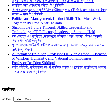
ভূমিকা: একটি বিশ্লেষণাত্মক পর্যালোচনা – অধ্যাপক ডক্টর দিপু সিদ্দিকী
অহমিকা বনাম যৌথতার শক্তি -দিপু সিদ্দিকী
কিশোর মনস্তত্ত্ব ও প্রাতিষ্ঠানিক দেউলিয়াত্ব: একটি জিডি এবং আমাদের বিপন্ন
সমাজ – ডক্টর দিপু সিদ্দিকী
Politics and Management: Distinct Skills That Must Work
Together By Prof. Aliar Hossain
Shaping the Future Through Skilled Leadership and
Technology: ‘CEO Factory Leadership Summit’ Held
দক্ষ নেতৃত্ব ও প্রযুক্তির মেলবন্ধনে ভবিষ্যৎ গড়ার প্রত্যয়: সিইও ফ্যাক্টরি
লিডারশিপ সামিট অনুষ্ঠিত
শব্দ ও সত্যের অবিনাশী কারিগর: অধ্যাপক আবুল কাসেম ফজলুল হক স্মরণে –
ডক্টর দিপু সিদ্দিকী
A Portrait of Erudition, Professor Dr. Niaz Ahmed: A Beacon
of Wisdom, Humanity, and National Consciousness —
Professor Dr. Dipu Siddiqui
কর্মই পরিচিতি: কৃত্রিমতার ঊর্ধ্বে সামষ্টিক কল্যাণে পার্সোনাল ব্র্যান্ডিংয়ের গুরুত্ব
– প্রফেসর ডক্টর দিপু সিদ্দিকী
আর্কাইভ
আর্কাইভ