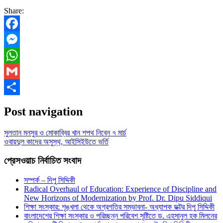
Share:
Facebook
Messenger
WhatsApp
Gmail
Share
Post navigation
সুলতান মনসুর ও মোকাব্বির খান শপথ নিবেন ৭ মার্চ
ওবায়দুল কাদের অসুস্থ, আইসিইউতে ভর্তি
প্রেসওয়াচ নির্বাচিত সংবাদ
সম্পর্ক – দিপু সিদ্দিকী
Radical Overhaul of Education: Experience of Discipline and
New Horizons of Modernization by Prof. Dr. Dipu Siddiqui
শিক্ষা সংস্কার: শৃঙ্খলা থেকে অগ্রগতির সম্ভাবনা- অধ্যাপক ডক্টর দিপু সিদ্দিকী
বাংলাদেশের শিক্ষা সংস্কার ও পরিচ্ছন্ন পরিবেশ সৃষ্টিতে ড. এহসানুল হক মিলনের