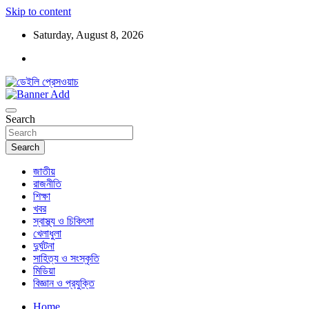
Skip to content
Saturday, August 8, 2026
ডেইলি প্রেসওয়াচ মুক্তিযুদ্ধের চেতনায় উদ্বুদ্ধ মুখপত্র
ডেইলি প্রেসওয়াচ
Search
Search
জাতীয়
রাজনীতি
শিক্ষা
খবর
স্বাস্থ্য ও চিকিৎসা
খেলাধুলা
দুর্ঘটনা
সাহিত্য ও সংস্কৃতি
মিডিয়া
বিজ্ঞান ও প্রযুক্তি
Home