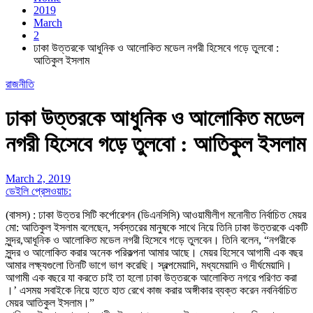
2019
March
2
ঢাকা উত্তরকে আধুনিক ও আলোকিত মডেল নগরী হিসেবে গড়ে তুলবো :
আতিকুল ইসলাম
রাজনীতি
ঢাকা উত্তরকে আধুনিক ও আলোকিত মডেল
নগরী হিসেবে গড়ে তুলবো : আতিকুল ইসলাম
March 2, 2019
ডেইলি প্রেসওয়াচ:
(বাসস) : ঢাকা উত্তর সিটি কর্পোরেশন (ডিএনসিসি) আওয়ামীলীগ মনোনীত নির্বাচিত মেয়র
মো: আতিকুল ইসলাম বলেছেন, সর্বস্তরের মানুষকে সাথে নিয়ে তিনি ঢাকা উত্তরকে একটি
সুন্দর,আধূনিক ও আলোকিত মডেল নগরী হিসেবে গড়ে তুলবেন। তিনি বলেন, “নগরীকে
সুন্দর ও আলোকিত করার অনেক পরিকল্পনা আমার আছে। মেয়র হিসেবে আগামী এক বছর
আমার লক্ষ্যগুলো তিনটি ভাগে ভাগ করেছি। স্বল্পমেয়াদি, মধ্যমেয়াদি ও দীর্ঘমেয়াদি।
আগামী এক বছরে যা করতে চাই তা হলো ঢাকা উত্তরকে আলোকিত নগরে পরিণত করা
।’ এসময় সবাইকে নিয়ে হাতে হাত রেখে কাজ করার অঙ্গীকার ব্যক্ত করেন নবনির্বাচিত
মেয়র আতিকুল ইসলাম।”