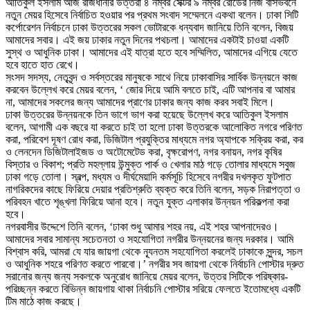
আতিকুল ইসলাম আজ রাজধানীর উত্তরা ৪ নম্বর সেক্টর ৯ নম্বর রোডের নিজ বাসভবনে
নতুন মেয়র হিসেবে নির্বাচিত হওয়ার পর প্রথম সংবাদ সম্মেলনে একথা বলেন। ঢাকা সিটি
কর্পোরেশন নির্বাচনে ঢাকা উত্তরের সকল ভোটারকে ধন্যবাদ জানিয়ে তিনি বলেন, বিজয়
আমাদের সবার। এই জয় ঢাকার নতুন দিনের পথচলা। আমাদের একটাই চাওয়া একটি
সুস্থ ও আধুনিক ঢাকা। আমাদের এই যাত্রা হতে হবে সম্মিলিত, আমাদের এগিয়ে যেতে
হবে হাতে হাত রেখে।
সংসদ সদস্য, নেতৃবৃন্দ ও সর্বস্তরের মানুষকে সাথে নিয়ে ঢাকাবাসির সার্বিক উন্নয়নে কাজ
করবেন উল্লেখ করে মেয়র বলেন, ‘ জোর দিয়ে আমি বলতে চাই, এটি আপনার বা আমার
না, আমাদের সকলের জন্য আমাদের প্রাণের ঢাকার জন্য কাজ করব সবাই মিলে।
ঢাকা উত্তরের উন্নয়নকে তিন ভাগে ভাগ করা হয়েছে উল্লেখ করে আতিকুল ইসলাম
বলেন, আগামী এক বছরে যা করতে চাই তা হলো ঢাকা উত্তরকে আলোকিত নগরে পরিণত
করা, পরিবেশ দূষণ রোধ করা, ডিজিটাল প্রযুক্তির মাধ্যমে নগর অ্যাপকে সক্রিয় করা, কর
ও লেনদেন ডিজিটালাইজড ও অটোমেটেড করা, বৃক্ষরোপণ, নগর বনায়ন, নগর কৃষির
বিস্তার ও বিকাশ; প্রতি মহল্লায় উন্মুক্ত পার্ক ও খেলার মাঠ গড়ে তোলার মাধ্যমে সবুজ
ঢাকা গড়ে তোলা। স্বল্প, মধ্যম ও দীর্ঘমেয়াদি কর্মসূচি হিসেবে নগরীর দখলকৃত ফুটপাত
নাগরিকদের কাছে ফিরিয়ে দেয়ার প্রতিশ্রুতি ব্যক্ত করে তিনি বলেন, সড়ক নিরাপত্তা ও
পরিবহন খাতে শৃঙ্খলা ফিরিয়ে আনা হবে। নতুন যুক্ত এলাকার উন্নয়ন পরিকল্পনা করা
হবে।
নগরবাসীর উদ্দেশে তিনি বলেন, ‘ঢাকা শুধু আমার শহর নয়, এই শহর আপনাদেরও।
আমাদের সবার সামান্য সচেতনতা ও সহযোগিতা নগরীর উন্নয়নের জন্য দরকার। আমি
বিশ্বাস করি, আমরা যে যার জায়গা থেকে ন্যূনতম সহযোগিতা করলেই ঢাকাকে সুন্দর, সচল
ও আধুনিক শহরে পরিণত করতে পারবো।’ নগরীর সব জায়গা থেকে নির্বাচনি পোস্টার দ্রুত
সরানোর জন্য জন্য সকলকে অনুরোধ জানিয়ে মেয়র বলেন, উত্তর সিটিকে পরিষ্কার-
পরিচ্ছন্ন করতে বিভিন্ন জায়গায় থাকা নির্বাচনি পোস্টার সরিয়ে ফেলতে ইতোমধ্যে একটি
টিম মাঠে কাজ করছে।