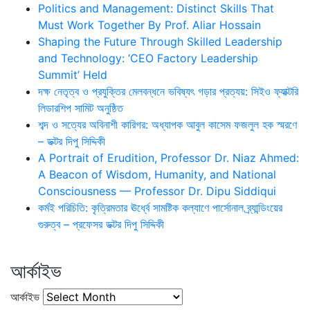
Politics and Management: Distinct Skills That
Must Work Together By Prof. Aliar Hossain
Shaping the Future Through Skilled Leadership
and Technology: ‘CEO Factory Leadership
Summit’ Held
দক্ষ নেতৃত্ব ও প্রযুক্তির মেলবন্ধনে ভবিষ্যৎ গড়ার প্রত্যয়: সিইও ফ্যাক্টরি
লিডারশিপ সামিট অনুষ্ঠিত
শব্দ ও সত্যের অবিনাশী কারিগর: অধ্যাপক আবুল কাসেম ফজলুল হক স্মরণে
– ডক্টর দিপু সিদ্দিকী
A Portrait of Erudition, Professor Dr. Niaz Ahmed:
A Beacon of Wisdom, Humanity, and National
Consciousness — Professor Dr. Dipu Siddiqui
কর্মই পরিচিতি: কৃত্রিমতার ঊর্ধ্বে সামষ্টিক কল্যাণে পার্সোনাল ব্র্যান্ডিংয়ের
গুরুত্ব – প্রফেসর ডক্টর দিপু সিদ্দিকী
আর্কাইভ
আর্কাইভ