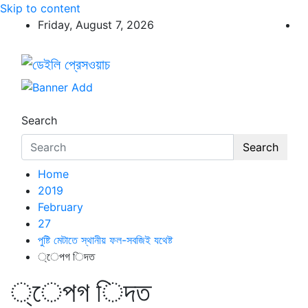
Skip to content
Friday, August 7, 2026
ডেইলি প্রেসওয়াচ
ডেইলি প্রেসওয়াচ মুক্তিযুদ্ধের চেতনায় উদ্বুদ্ধ মুখপত্র
Search
Search
Home
2019
February
27
পুষ্টি মেটাতে স্থানীয় ফল-সবজিই যথেষ্ট
্েপগ িদত
্েপগ িদত