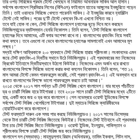
তার ওপড় সিরিজের প্রথম টেস্টে খেলছেন না নিয়মিত অধিনায়ক সাকিব আল হাসান।
সর্বশেষ বাংলাদেশ প্রিমিয়ার লিগের (বিপিএল) ফাইনালে হাতের আঙ্গুলের ইনজুরিতে পড়েন
তিনি। তাই ওয়ানডে সিরিজে খেলতে পারেননি সাকিব। ঐ ইনজুরির কারনে হ্যামিল্টন
টেস্টে নেই সাকিব। পরের দু’টি টেস্টে খেলবেন কি-না এখনো নিশ্চিত নয়।
তবে যাই হোক না কেন, টেস্ট সিরিজে বাংলাদেশ চ্যালেঞ্জ ছুড়ে দিবে মনে করছেন
নিউজিল্যান্ডের ব্যাটসম্যান হেনরি নিকোলস। তিনি বলেন, ‘টেস্ট সিরিজে বাংলাদেশ
চ্যালেঞ্জ দিবে আমাদের, এটি বলার অপেক্ষা রাখে না। বাংলাদেশের র‌্যাংকিং নিয়ে সবাই
কথা বলবে। তবে এগুলো না ভেবে বাংলাদেশের চ্যালেঞ্জ সামলানোই এখন আমাদের মূল
লক্ষ্য।’
সদ্যই দক্ষিণ আফ্রিকাকে ২-০ ব্যবধানে টেস্ট সিরিজে হারায় শ্রীলংকা। লংকানদের এমন
জয়ে টেস্ট র‌্যাংকিং-এ দ্বিতীয় স্থানে উঠে নিউজিল্যান্ড। এই প্রথমবারের মত নিজেদের
ক্রিকেট ইতিহাসে দ্বিতীয়স্থানে উঠলো কিউইরা। নিজেদের এমন অর্জন ধরে রাখতে
বাংলাদেশের বিপক্ষে সিরিজে ভালো করার কথা বললেন নিকোলস। তিনি বলেন, ‘গত ১২
মাস আমরা টেস্টে কেমন পারফরমেন্স করেছি, সেই প্রমাণ র‌্যাংকিং-এ। এই অবস্থান ধরে
রাখতে বাংলাদেশের বিপক্ষে ভালো পারফরমেন্স করতে চাই আমরা।’
২০১৫ থেকে ২০১৭ সাল পর্যন্ত ৯টি টেস্ট সিরিজ খেলে বাংলাদেশ। যার মধ্যে পাঁচটিতে
ড্র ও চারটি সিরিজ হারে টাইগাররা। তবে ২০১৮ সালে চারটি টেস্ট সিরিজের মধ্যে ২টিতে
হার, একটি করে জয় ও ড্র করে বাংলাদেশ। গেল নভেম্বরে ওয়েস্ট ইন্ডিজের বিপক্ষে
সর্বশেষ টেস্ট সিরিজ খেলেছিলো টাইগাররা। দুই ম্যাচের সিরিজে ক্যারিবীয়দের
হোয়াইটওয়াশ করে বাংলাদেশ।
টেস্ট ফরম্যাটে দারুন এক সময় পার করছে নিউজিল্যান্ডও। ২০১৭ সালের ডিসেম্বর
থেকে টানা চারটি টেস্ট সিরিজ জিতেছে কিউইরা। নিজেদের টেস্ট ইতিহাসে এই প্রথমবার
টানা চার টেস্ট সিরিজ জিতে নিউজিল্যান্ড। ওয়েস্ট ইন্ডিজ, ইংল্যান্ড, পাকিস্তান ও
শ্রীলংকার বিপক্ষে চারটি টেস্ট সিরিজ জয় করে নিউজিল্যান্ড।
বাংলাদেশ দল (সম্ভাব্য) : মাহমুদুল্লাহ রিয়াদ (অধিনায়ক), তামিম ইকবাল, লিটন দাস,