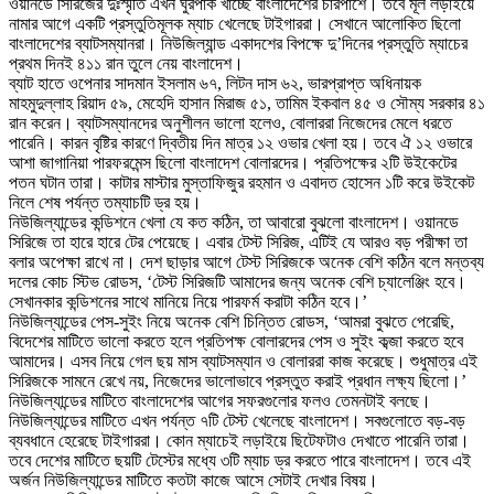
ওয়ানডে সিরিজের দুঃস্মৃতি এখন ঘুরপাক খাচ্ছে বাংলাদেশের চারপাশে। তবে মূল লড়াইয়ে
নামার আগে একটি প্রস্তুতিমূলক ম্যাচ খেলেছে টাইগাররা। সেখানে আলোকিত ছিলো
বাংলাদেশের ব্যাটসম্যানরা। নিউজিল্যান্ড একাদশের বিপক্ষে দু’দিনের প্রস্তুতি ম্যাচের
প্রথম দিনই ৪১১ রান তুলে নেয় বাংলাদেশ।
ব্যাট হাতে ওপেনার সাদমান ইসলাম ৬৭, লিটন দাস ৬২, ভারপ্রাপ্ত অধিনায়ক
মাহমুদুল্লাহ রিয়াদ ৫৯, মেহেদি হাসান মিরাজ ৫১, তামিম ইকবাল ৪৫ ও সৌম্য সরকার ৪১
রান করেন। ব্যাটসম্যানদের অনুশীলন ভালো হলেও, বোলাররা নিজেদের মেলে ধরতে
পারেনি। কারন বৃষ্টির কারণে দ্বিতীয় দিন মাত্র ১২ ওভার খেলা হয়। তবে ঐ ১২ ওভারে
আশা জাগানিয়া পারফরমেন্স ছিলো বাংলাদেশ বোলারদের। প্রতিপক্ষের ২টি উইকেটের
পতন ঘটান তারা। কাটার মাস্টার মুস্তাফিজুর রহমান ও এবাদত হোসেন ১টি করে উইকেট
নিলে শেষ পর্যন্ত তম্যাচটি ড্র হয়।
নিউজিল্যান্ডের কন্ডিশনে খেলা যে কত কঠিন, তা আবারো বুঝলো বাংলাদেশ। ওয়ানডে
সিরিজে তা হারে হারে টের পেয়েছে। এবার টেস্ট সিরিজ, এটিই যে আরও বড় পরীক্ষা তা
বলার অপেক্ষা রাখে না। দেশ ছাড়ার আগে টেস্ট সিরিজকে অনেক বেশি কঠিন বলে মন্তব্য
দলের কোচ স্টিভ রোডস, ‘টেস্ট সিরিজটি আমাদের জন্য অনেক বেশি চ্যালেঞ্জিং হবে।
সেখানকার কন্ডিশনের সাথে মানিয়ে নিয়ে পারফর্ম করাটা কঠিন হবে।’
নিউজিল্যান্ডের পেস-সুইং নিয়ে অনেক বেশি চিন্তিত রোডস, ‘আমরা বুঝতে পেরেছি,
বিদেশের মাটিতে ভালো করতে হলে প্রতিপক্ষ বোলারদের পেস ও সুইং কব্জা করতে হবে
আমাদের। এসব নিয়ে গেল ছয় মাস ব্যাটসম্যান ও বোলাররা কাজ করেছে। শুধুমাত্র এই
সিরিজকে সামনে রেখে নয়, নিজেদের ভালোভাবে প্রস্তুত করাই প্রধান লক্ষ্য ছিলো।’
নিউজিল্যান্ডের মাটিতে বাংলাদেশের আগের সফরগুলোর ফলও তেমনটাই বলছে।
নিউজিল্যান্ডের মাটিতে এখন পর্যন্ত ৭টি টেস্ট খেলেছে বাংলাদেশ। সবগুলোতে বড়-বড়
ব্যবধানে হেরেছে টাইগাররা। কোন ম্যাচেই লড়াইয়ে ছিটেফটাও দেখাতে পারেনি তারা।
তবে দেশের মাটিতে ছয়টি টেস্টের মধ্যে ৩টি ম্যাচ ড্র করতে পারে বাংলাদেশ। তবে এই
অর্জন নিউজিল্যান্ডের মাটিতে কতটা কাজে আসে সেটাই দেখার বিষয়।