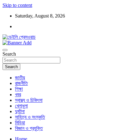
Skip to content
Saturday, August 8, 2026
ডেইলি প্রেসওয়াচ মুক্তিযুদ্ধের চেতনায় উদ্বুদ্ধ মুখপত্র
ডেইলি প্রেসওয়াচ
Search
Search
জাতীয়
রাজনীতি
শিক্ষা
খবর
স্বাস্থ্য ও চিকিৎসা
খেলাধুলা
দুর্ঘটনা
সাহিত্য ও সংস্কৃতি
মিডিয়া
বিজ্ঞান ও প্রযুক্তি
Home