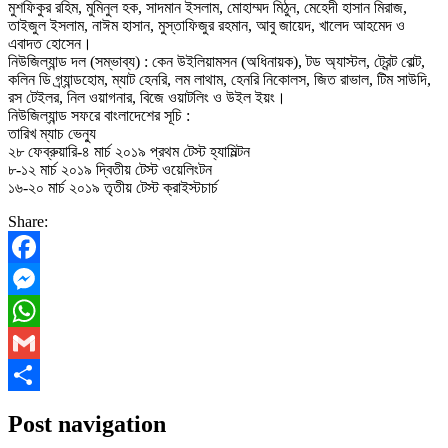
মুশফিকুর রহিম, মুমিনুল হক, সাদমান ইসলাম, মোহাম্মদ মিঠুন, মেহেদী হাসান মিরাজ,
তাইজুল ইসলাম, নাঈম হাসান, মুস্তাফিজুর রহমান, আবু জায়েদ, খালেদ আহমেদ ও
এবাদত হোসেন।
নিউজিল্যান্ড দল (সম্ভাব্য) : কেন উইলিয়ামসন (অধিনায়ক), টড অ্যাস্টল, ট্রেন্ট বোল্ট,
কলিন ডি গ্র্যান্ডহোম, ম্যাট হেনরি, লম লাথাম, হেনরি নিকোলস, জিত রাভাল, টিম সাউদি,
রস টেইলর, নিল ওয়াগনার, বিজে ওয়াটলিং ও উইল ইয়ং।
নিউজিল্যান্ড সফরে বাংলাদেশের সূচি :
তারিখ ম্যাচ ভেন্যু
২৮ ফেব্রুয়ারি-৪ মার্চ ২০১৯ প্রথম টেস্ট হ্যামিল্টন
৮-১২ মার্চ ২০১৯ দ্বিতীয় টেস্ট ওয়েলিংটন
১৬-২০ মার্চ ২০১৯ তৃতীয় টেস্ট ক্রাইস্টচার্চ
Share:
Facebook
Messenger
WhatsApp
Gmail
Share
Post navigation