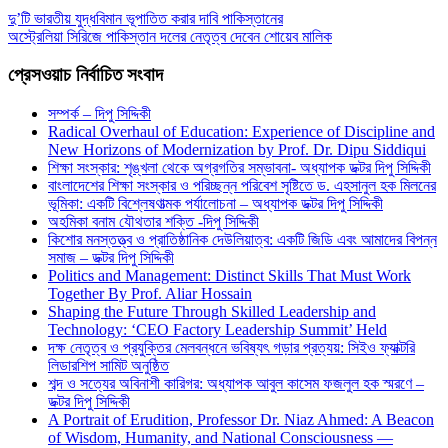
দু’টি ভারতীয় যুদ্ধবিমান ভূপাতিত করার দাবি পাকিস্তানের
অস্ট্রেলিয়া সিরিজে পাকিস্তান দলের নেতৃত্ব দেবেন শোয়েব মালিক
প্রেসওয়াচ নির্বাচিত সংবাদ
সম্পর্ক – দিপু সিদ্দিকী
Radical Overhaul of Education: Experience of Discipline and
New Horizons of Modernization by Prof. Dr. Dipu Siddiqui
শিক্ষা সংস্কার: শৃঙ্খলা থেকে অগ্রগতির সম্ভাবনা- অধ্যাপক ডক্টর দিপু সিদ্দিকী
বাংলাদেশের শিক্ষা সংস্কার ও পরিচ্ছন্ন পরিবেশ সৃষ্টিতে ড. এহসানুল হক মিলনের
ভূমিকা: একটি বিশ্লেষণাত্মক পর্যালোচনা – অধ্যাপক ডক্টর দিপু সিদ্দিকী
অহমিকা বনাম যৌথতার শক্তি -দিপু সিদ্দিকী
কিশোর মনস্তত্ত্ব ও প্রাতিষ্ঠানিক দেউলিয়াত্ব: একটি জিডি এবং আমাদের বিপন্ন
সমাজ – ডক্টর দিপু সিদ্দিকী
Politics and Management: Distinct Skills That Must Work
Together By Prof. Aliar Hossain
Shaping the Future Through Skilled Leadership and
Technology: ‘CEO Factory Leadership Summit’ Held
দক্ষ নেতৃত্ব ও প্রযুক্তির মেলবন্ধনে ভবিষ্যৎ গড়ার প্রত্যয়: সিইও ফ্যাক্টরি
লিডারশিপ সামিট অনুষ্ঠিত
শব্দ ও সত্যের অবিনাশী কারিগর: অধ্যাপক আবুল কাসেম ফজলুল হক স্মরণে –
ডক্টর দিপু সিদ্দিকী
A Portrait of Erudition, Professor Dr. Niaz Ahmed: A Beacon
of Wisdom, Humanity, and National Consciousness —