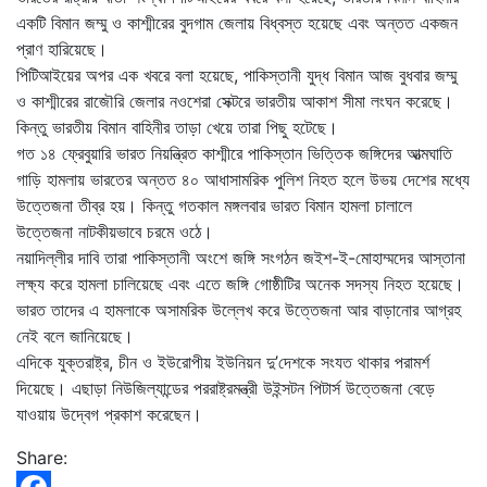
একটি বিমান জম্মু ও কাশ্মীরের বুদগাম জেলায় বিধ্বস্ত হয়েছে এবং অন্তত একজন
প্রাণ হারিয়েছে।
পিটিআইয়ের অপর এক খবরে বলা হয়েছে, পাকিস্তানী যুদ্ধ বিমান আজ বুধবার জম্মু
ও কাশ্মীরের রাজৌরি জেলার নওশেরা সেক্টরে ভারতীয় আকাশ সীমা লংঘন করেছে।
কিন্তু ভারতীয় বিমান বাহিনীর তাড়া খেয়ে তারা পিছু হটেছে।
গত ১৪ ফ্রেবুয়ারি ভারত নিয়ন্ত্রিত কাশ্মীরে পাকিস্তান ভিত্তিক জঙ্গিদের আত্মঘাতি
গাড়ি হামলায় ভারতের অন্তত ৪০ আধাসামরিক পুলিশ নিহত হলে উভয় দেশের মধ্যে
উত্তেজনা তীব্র হয়। কিন্তু গতকাল মঙ্গলবার ভারত বিমান হামলা চালালে
উত্তেজনা নাটকীয়ভাবে চরমে ওঠে।
নয়াদিল্লীর দাবি তারা পাকিস্তানী অংশে জঙ্গি সংগঠন জইশ-ই-মোহাম্মদের আস্তানা
লক্ষ্য করে হামলা চালিয়েছে এবং এতে জঙ্গি গোষ্ঠীটির অনেক সদস্য নিহত হয়েছে।
ভারত তাদের এ হামলাকে অসামরিক উল্লেখ করে উত্তেজনা আর বাড়ানোর আগ্রহ
নেই বলে জানিয়েছে।
এদিকে যুক্তরাষ্ট্র, চীন ও ইউরোপীয় ইউনিয়ন দু’দেশকে সংযত থাকার পরামর্শ
দিয়েছে। এছাড়া নিউজিল্যান্ডের পররাষ্ট্রমন্ত্রী উইন্সটন পিটার্স উত্তেজনা বেড়ে
যাওয়ায় উদ্বেগ প্রকাশ করেছেন।
Share: