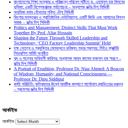
বাংলাদেশের শিক্ষা সংস্কার ও পরিচ্ছন্ন পরিবেশ সৃষ্টিতে ড. এহসানুল হক মিলনের
ভূমিকা: একটি বিশ্লেষণাত্মক পর্যালোচনা – অধ্যাপক ডক্টর দিপু সিদ্দিকী
অহমিকা বনাম যৌথতার শক্তি -দিপু সিদ্দিকী
কিশোর মনস্তত্ত্ব ও প্রাতিষ্ঠানিক দেউলিয়াত্ব: একটি জিডি এবং আমাদের বিপন্ন
সমাজ – ডক্টর দিপু সিদ্দিকী
Politics and Management: Distinct Skills That Must Work
Together By Prof. Aliar Hossain
Shaping the Future Through Skilled Leadership and
Technology: ‘CEO Factory Leadership Summit’ Held
দক্ষ নেতৃত্ব ও প্রযুক্তির মেলবন্ধনে ভবিষ্যৎ গড়ার প্রত্যয়: সিইও ফ্যাক্টরি
লিডারশিপ সামিট অনুষ্ঠিত
শব্দ ও সত্যের অবিনাশী কারিগর: অধ্যাপক আবুল কাসেম ফজলুল হক স্মরণে –
ডক্টর দিপু সিদ্দিকী
A Portrait of Erudition, Professor Dr. Niaz Ahmed: A Beacon
of Wisdom, Humanity, and National Consciousness —
Professor Dr. Dipu Siddiqui
কর্মই পরিচিতি: কৃত্রিমতার ঊর্ধ্বে সামষ্টিক কল্যাণে পার্সোনাল ব্র্যান্ডিংয়ের গুরুত্ব
– প্রফেসর ডক্টর দিপু সিদ্দিকী
আর্কাইভ
আর্কাইভ