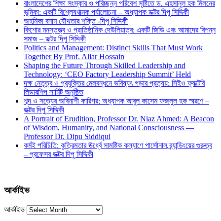
বাংলাদেশের শিক্ষা সংস্কার ও পরিচ্ছন্ন পরিবেশ সৃষ্টিতে ড. এহসানুল হক মিলনের
ভূমিকা: একটি বিশ্লেষণাত্মক পর্যালোচনা – অধ্যাপক ডক্টর দিপু সিদ্দিকী
অহমিকা বনাম যৌথতার শক্তি -দিপু সিদ্দিকী
কিশোর মনস্তত্ত্ব ও প্রাতিষ্ঠানিক দেউলিয়াত্ব: একটি জিডি এবং আমাদের বিপন্ন
সমাজ – ডক্টর দিপু সিদ্দিকী
Politics and Management: Distinct Skills That Must Work
Together By Prof. Aliar Hossain
Shaping the Future Through Skilled Leadership and
Technology: ‘CEO Factory Leadership Summit’ Held
দক্ষ নেতৃত্ব ও প্রযুক্তির মেলবন্ধনে ভবিষ্যৎ গড়ার প্রত্যয়: সিইও ফ্যাক্টরি
লিডারশিপ সামিট অনুষ্ঠিত
শব্দ ও সত্যের অবিনাশী কারিগর: অধ্যাপক আবুল কাসেম ফজলুল হক স্মরণে –
ডক্টর দিপু সিদ্দিকী
A Portrait of Erudition, Professor Dr. Niaz Ahmed: A Beacon
of Wisdom, Humanity, and National Consciousness —
Professor Dr. Dipu Siddiqui
কর্মই পরিচিতি: কৃত্রিমতার ঊর্ধ্বে সামষ্টিক কল্যাণে পার্সোনাল ব্র্যান্ডিংয়ের গুরুত্ব
– প্রফেসর ডক্টর দিপু সিদ্দিকী
আর্কাইভ
আর্কাইভ