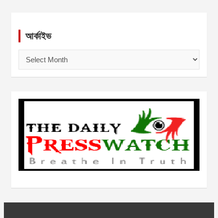
আর্কাইভ
আ
র্কা
ই
ভ