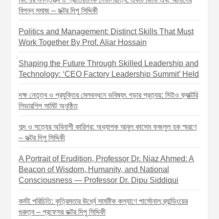
বিপন্ন সমাজ – ডক্টর দিপু সিদ্দিকী
Politics and Management: Distinct Skills That Must
Work Together By Prof. Aliar Hossain
Shaping the Future Through Skilled Leadership and
Technology: ‘CEO Factory Leadership Summit’ Held
দক্ষ নেতৃত্ব ও প্রযুক্তির মেলবন্ধনে ভবিষ্যৎ গড়ার প্রত্যয়: সিইও ফ্যাক্টরি
লিডারশিপ সামিট অনুষ্ঠিত
শব্দ ও সত্যের অবিনাশী কারিগর: অধ্যাপক আবুল কাসেম ফজলুল হক স্মরণে
– ডক্টর দিপু সিদ্দিকী
A Portrait of Erudition, Professor Dr. Niaz Ahmed: A
Beacon of Wisdom, Humanity, and National
Consciousness — Professor Dr. Dipu Siddiqui
কর্মই পরিচিতি: কৃত্রিমতার ঊর্ধ্বে সামষ্টিক কল্যাণে পার্সোনাল ব্র্যান্ডিংয়ের
গুরুত্ব – প্রফেসর ডক্টর দিপু সিদ্দিকী