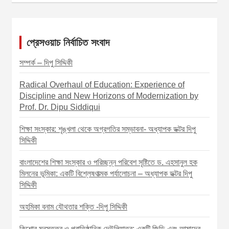
s
t
n
প্রেসওয়াচ নির্বাচিত সংবাদ
a
সম্পর্ক – দিপু সিদ্দিকী
v
Radical Overhaul of Education: Experience of
i
Discipline and New Horizons of Modernization by
g
Prof. Dr. Dipu Siddiqui
a
শিক্ষা সংস্কার: শৃঙ্খলা থেকে অগ্রগতির সম্ভাবনা- অধ্যাপক ডক্টর দিপু
t
সিদ্দিকী
i
বাংলাদেশের শিক্ষা সংস্কার ও পরিচ্ছন্ন পরিবেশ সৃষ্টিতে ড. এহসানুল হক
o
মিলনের ভূমিকা: একটি বিশ্লেষণাত্মক পর্যালোচনা – অধ্যাপক ডক্টর দিপু
সিদ্দিকী
n
অহমিকা বনাম যৌথতার শক্তি -দিপু সিদ্দিকী
কিশোর মনস্তত্ত্ব ও প্রাতিষ্ঠানিক দেউলিয়াত্ব: একটি জিডি এবং আমাদের