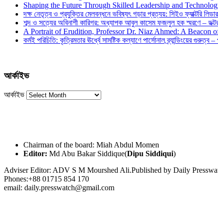
Shaping the Future Through Skilled Leadership and Technolo
দক্ষ নেতৃত্ব ও প্রযুক্তির মেলবন্ধনে ভবিষ্যৎ গড়ার প্রত্যয়: সিইও ফ্যাক্টরি লিডার
শব্দ ও সত্যের অবিনাশী কারিগর: অধ্যাপক আবুল কাসেম ফজলুল হক স্মরণে – ডক্টর দ
A Portrait of Erudition, Professor Dr. Niaz Ahmed: A Beacon
কর্মই পরিচিতি: কৃত্রিমতার ঊর্ধ্বে সামষ্টিক কল্যাণে পার্সোনাল ব্র্যান্ডিংয়ের গুরুত্ব –
আর্কাইভ
আর্কাইভ
Chairman of the board: Miah Abdul Momen
Editor:
Md Abu Bakar Siddique(
Dipu Siddiqui
)
Adviser Editor: ADV S M Mourshed Ali.Published by Daily Press
Phones:+88 01715 854 170
email: daily.presswatch@gmail.com