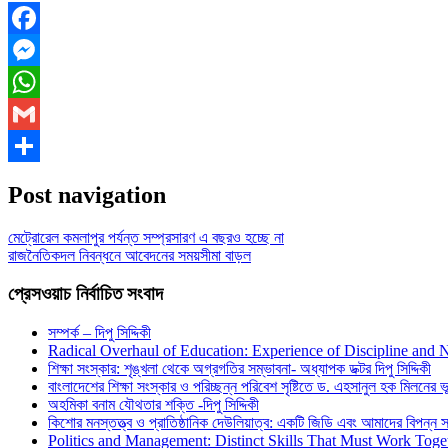
Facebook
Messenger
WhatsApp
Gmail
Share
Post navigation
মেট্রোরেল কমলাপুর পর্যন্ত সম্প্রসারণ এ বছরও হচ্ছে না
রাজনৈতিকদল নিবন্ধনে আবেদনের সময়সীমা বাড়ল
প্রেসওয়াচ নির্বাচিত সংবাদ
সম্পর্ক – দিপু সিদ্দিকী
Radical Overhaul of Education: Experience of Discipline and 
শিক্ষা সংস্কার: শৃঙ্খলা থেকে অগ্রগতির সম্ভাবনা- অধ্যাপক ডক্টর দিপু সিদ্দিকী
বাংলাদেশের শিক্ষা সংস্কার ও পরিচ্ছন্ন পরিবেশ সৃষ্টিতে ড. এহসানুল হক মিলনের ভূম
অহমিকা বনাম যৌথতার শক্তি -দিপু সিদ্দিকী
কিশোর মনস্তত্ত্ব ও প্রাতিষ্ঠানিক দেউলিয়াত্ব: একটি জিডি এবং আমাদের বিপন্ন সমা
Politics and Management: Distinct Skills That Must Work Toge