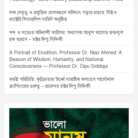
দক্ষ নেতৃত্ব ও প্রযুক্তির মেলবন্ধনে ভবিষ্যৎ গড়ার প্রত্যয়: সিইও
ফ্যাক্টরি লিডারশিপ সামিট অনুষ্ঠিত
শব্দ ও সত্যের অবিনাশী কারিগর: অধ্যাপক আবুল কাসেম ফজলুল
হক স্মরণে – ডক্টর দিপু সিদ্দিকী
A Portrait of Erudition, Professor Dr. Niaz Ahmed: A
Beacon of Wisdom, Humanity, and National
Consciousness — Professor Dr. Dipu Siddiqui
কর্মই পরিচিতি: কৃত্রিমতার ঊর্ধ্বে সামষ্টিক কল্যাণে পার্সোনাল
ব্র্যান্ডিংয়ের গুরুত্ব – প্রফেসর ডক্টর দিপু সিদ্দিকী