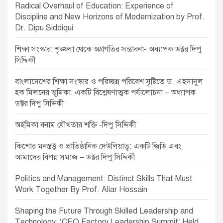
Radical Overhaul of Education: Experience of
a
Discipline and New Horizons of Modernization by Prof.
t
Dr. Dipu Siddiqui
i
শিক্ষা সংস্কার: শৃঙ্খলা থেকে অগ্রগতির সম্ভাবনা- অধ্যাপক ডক্টর দিপু
o
সিদ্দিকী
n
বাংলাদেশের শিক্ষা সংস্কার ও পরিচ্ছন্ন পরিবেশ সৃষ্টিতে ড. এহসানুল
হক মিলনের ভূমিকা: একটি বিশ্লেষণাত্মক পর্যালোচনা – অধ্যাপক
ডক্টর দিপু সিদ্দিকী
অহমিকা বনাম যৌথতার শক্তি -দিপু সিদ্দিকী
কিশোর মনস্তত্ত্ব ও প্রাতিষ্ঠানিক দেউলিয়াত্ব: একটি জিডি এবং
আমাদের বিপন্ন সমাজ – ডক্টর দিপু সিদ্দিকী
Politics and Management: Distinct Skills That Must
Work Together By Prof. Aliar Hossain
Shaping the Future Through Skilled Leadership and
Technology: ‘CEO Factory Leadership Summit’ Held