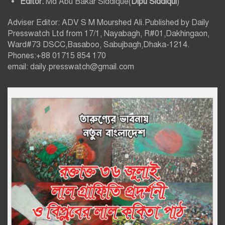
Editor:
Md Abu Bakar Siddique(
Dipu Siddiqui
)
Adviser Editor: ADV S M Mourshed Ali.Published by Daily
Presswatch Ltd from 17/1, Nayabagh, R#01,Dakhingaon,
Ward#73 DSCC,Basaboo, Sabujbagh,Dhaka-1214.
Phones:+88 01715 854 170
email: daily.presswatch@gmail.com