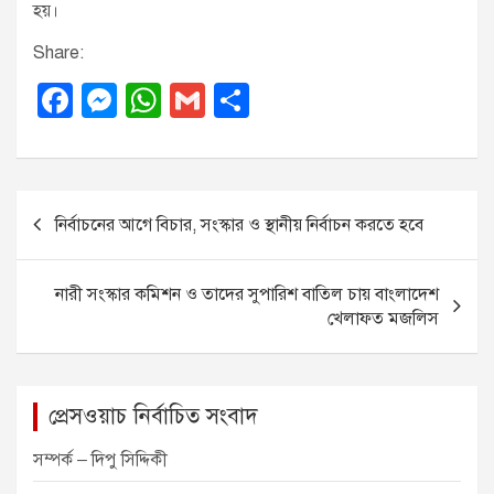
হয়।
Share:
F
M
W
G
S
a
e
h
m
h
c
ss
at
ail
ar
e
e
s
e
P
নির্বাচনের আগে বিচার, সংস্কার ও স্থানীয় নির্বাচন করতে হবে
b
n
A
o
o
g
p
s
নারী সংস্কার কমিশন ও তাদের সুপারিশ বাতিল চায় বাংলাদেশ
o
er
p
t
খেলাফত মজলিস
k
n
a
v
প্রেসওয়াচ নির্বাচিত সংবাদ
i
সম্পর্ক – দিপু সিদ্দিকী
g