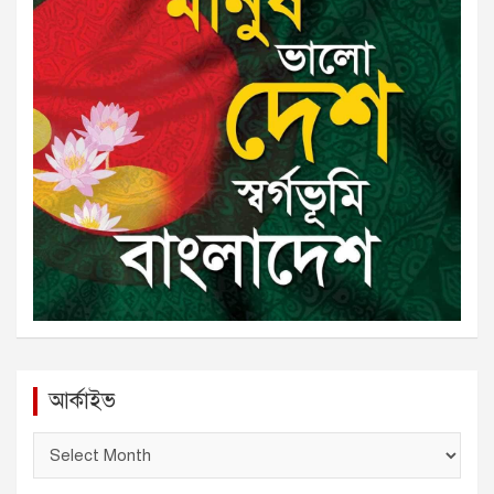
আর্কাইভ
আ
র্কা
ই