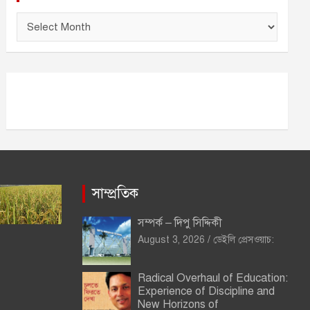
আ
র্কা
ই
ভ
সাম্প্রতিক
সম্পর্ক – দিপু সিদ্দিকী
August 3, 2026
ডেইলি প্রেসওয়াচ:
Radical Overhaul of Education:
Experience of Discipline and
New Horizons of