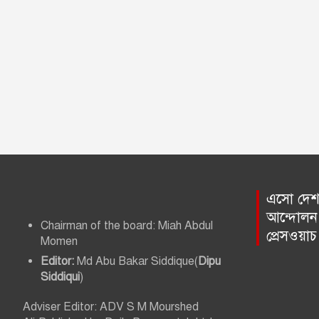
এসো দেশ প
আন্দোলন 
Chairman of the board: Miah Abdul
প্রেসওয়া
Momen
Editor:
Md Abu Bakar Siddique(
Dipu
Siddiqui
)
Adviser Editor: ADV S M Mourshed