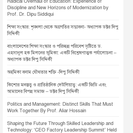
Radical Overhaul of Education: Experience of
Discipline and New Horizons of Modernization by
Prof. Dr. Dipu Siddiqui
শিক্ষা সংস্কার: শৃঙ্খলা থেকে অগ্রগতির সম্ভাবনা- অধ্যাপক ডক্টর দিপু
সিদ্দিকী
বাংলাদেশের শিক্ষা সংস্কার ও পরিচ্ছন্ন পরিবেশ সৃষ্টিতে ড.
এহসানুল হক মিলনের ভূমিকা: একটি বিশ্লেষণাত্মক পর্যালোচনা –
অধ্যাপক ডক্টর দিপু সিদ্দিকী
অহমিকা বনাম যৌথতার শক্তি -দিপু সিদ্দিকী
কিশোর মনস্তত্ত্ব ও প্রাতিষ্ঠানিক দেউলিয়াত্ব: একটি জিডি এবং
আমাদের বিপন্ন সমাজ – ডক্টর দিপু সিদ্দিকী
Politics and Management: Distinct Skills That Must
Work Together By Prof. Aliar Hossain
Shaping the Future Through Skilled Leadership and
Technology: ‘CEO Factory Leadership Summit’ Held