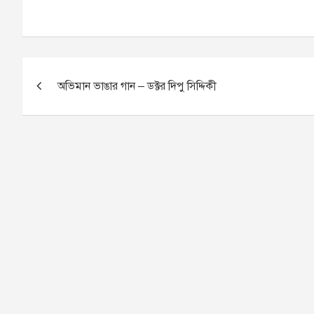
P
অভিমান ভাঙার গান – ডক্টর দিপু সিদ্দিকী
o
s
t
n
a
v
i
g