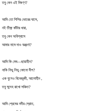
তবু কেন এই বিষণ্ণ?
আমি তো শিশির ভোরের ঘাসে,
নই তীক্ষ্ণ কাঁটার ধারা,
তবু কেন অবিশ্বাসে
আমার নামে দাও যন্ত্রণা?
আমি কি মেঘ—ছায়াহীন?
নাকি নিভু নিভু কোনো দীপ?
এক যুগেও বিবেকবন্দী, আলোহীন ,
তবু সন্দেহ রাখো সঞ্চিত?
আমি প্রেমের নদীর স্রোত,