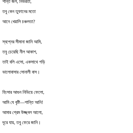
শান্ত জল, নির্ভরতা,
তবু কেন তুফানের মতো
আনে খেয়ালি চঞ্চলতা?
স্বপ্নের সীমানা জানি আমি,
তবু চেয়েছি নীল আকাশ,
তাই বলি এসো, একসাথে গড়ি
ভালোবাসার সোনালী বাস।
হিংসার আগুন নিভিয়ে ফেলো,
আমি যে বৃষ্টি—শান্তি আনি!
আমার প্রেম উজ্জ্বল আলো,
দূরে যায়, তবু ফেরে জানি।