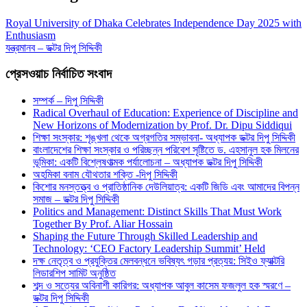
Royal University of Dhaka Celebrates Independence Day 2025 with
Enthusiasm
যন্ত্রমানব – ডক্টর দিপু সিদ্দিকী
প্রেসওয়াচ নির্বাচিত সংবাদ
সম্পর্ক – দিপু সিদ্দিকী
Radical Overhaul of Education: Experience of Discipline and
New Horizons of Modernization by Prof. Dr. Dipu Siddiqui
শিক্ষা সংস্কার: শৃঙ্খলা থেকে অগ্রগতির সম্ভাবনা- অধ্যাপক ডক্টর দিপু সিদ্দিকী
বাংলাদেশের শিক্ষা সংস্কার ও পরিচ্ছন্ন পরিবেশ সৃষ্টিতে ড. এহসানুল হক মিলনের
ভূমিকা: একটি বিশ্লেষণাত্মক পর্যালোচনা – অধ্যাপক ডক্টর দিপু সিদ্দিকী
অহমিকা বনাম যৌথতার শক্তি -দিপু সিদ্দিকী
কিশোর মনস্তত্ত্ব ও প্রাতিষ্ঠানিক দেউলিয়াত্ব: একটি জিডি এবং আমাদের বিপন্ন
সমাজ – ডক্টর দিপু সিদ্দিকী
Politics and Management: Distinct Skills That Must Work
Together By Prof. Aliar Hossain
Shaping the Future Through Skilled Leadership and
Technology: ‘CEO Factory Leadership Summit’ Held
দক্ষ নেতৃত্ব ও প্রযুক্তির মেলবন্ধনে ভবিষ্যৎ গড়ার প্রত্যয়: সিইও ফ্যাক্টরি
লিডারশিপ সামিট অনুষ্ঠিত
শব্দ ও সত্যের অবিনাশী কারিগর: অধ্যাপক আবুল কাসেম ফজলুল হক স্মরণে –
ডক্টর দিপু সিদ্দিকী