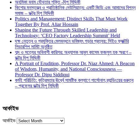
অহমিকা বনাম যৌথতার শক্তি -দিপু সিদ্দিকী
কিশোর মনস্তত্ত্ব ও প্রাতিষ্ঠানিক দেউলিয়াত্ব: একটি জিডি এবং আমাদের বিপন্ন
সমাজ – ডক্টর দিপু সিদ্দিকী
Politics and Management: Distinct Skills That Must Work
Together By Prof. Aliar Hossain
Shaping the Future Through Skilled Leadership and
Technology: ‘CEO Factory Leadership Summit’ Held
দক্ষ নেতৃত্ব ও প্রযুক্তির মেলবন্ধনে ভবিষ্যৎ গড়ার প্রত্যয়: সিইও ফ্যাক্টরি
লিডারশিপ সামিট অনুষ্ঠিত
শব্দ ও সত্যের অবিনাশী কারিগর: অধ্যাপক আবুল কাসেম ফজলুল হক স্মরণে –
ডক্টর দিপু সিদ্দিকী
A Portrait of Erudition, Professor Dr. Niaz Ahmed: A Beacon
of Wisdom, Humanity, and National Consciousness —
Professor Dr. Dipu Siddiqui
কর্মই পরিচিতি: কৃত্রিমতার ঊর্ধ্বে সামষ্টিক কল্যাণে পার্সোনাল ব্র্যান্ডিংয়ের গুরুত্ব
– প্রফেসর ডক্টর দিপু সিদ্দিকী
আর্কাইভ
আর্কাইভ