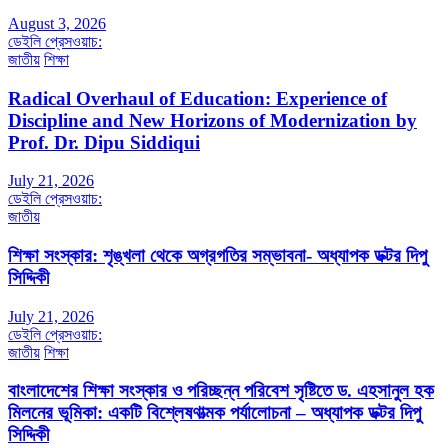
August 3, 2026
ডেইলি প্রেসওয়াচ:
জাতীয়
শিক্ষা
Radical Overhaul of Education: Experience of
Discipline and New Horizons of Modernization by
Prof. Dr. Dipu Siddiqui
July 21, 2026
ডেইলি প্রেসওয়াচ:
জাতীয়
শিক্ষা সংস্কার: শৃঙ্খলা থেকে অগ্রগতির সম্ভাবনা- অধ্যাপক ডক্টর দিপু
সিদ্দিকী
July 21, 2026
ডেইলি প্রেসওয়াচ:
জাতীয়
শিক্ষা
বাংলাদেশের শিক্ষা সংস্কার ও পরিচ্ছন্ন পরিবেশ সৃষ্টিতে ড. এহসানুল হক
মিলনের ভূমিকা: একটি বিশ্লেষণাত্মক পর্যালোচনা – অধ্যাপক ডক্টর দিপু
সিদ্দিকী