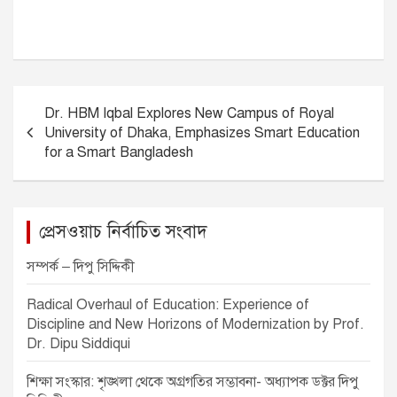
P
Dr. HBM Iqbal Explores New Campus of Royal
o
University of Dhaka, Emphasizes Smart Education
s
for a Smart Bangladesh
t
n
প্রেসওয়াচ নির্বাচিত সংবাদ
a
v
সম্পর্ক – দিপু সিদ্দিকী
i
Radical Overhaul of Education: Experience of
g
Discipline and New Horizons of Modernization by Prof.
Dr. Dipu Siddiqui
a
t
শিক্ষা সংস্কার: শৃঙ্খলা থেকে অগ্রগতির সম্ভাবনা- অধ্যাপক ডক্টর দিপু