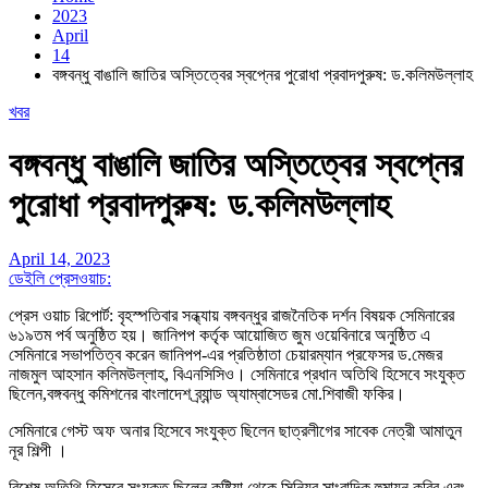
2023
April
14
বঙ্গবন্ধু বাঙালি জাতির অস্তিত্বের স্বপ্নের পুরােধা প্রবাদপুরুষ: ড.কলিমউল্লাহ
খবর
বঙ্গবন্ধু বাঙালি জাতির অস্তিত্বের স্বপ্নের
পুরােধা প্রবাদপুরুষ: ড.কলিমউল্লাহ
April 14, 2023
ডেইলি প্রেসওয়াচ:
প্রেস ওয়াচ রিপোর্ট: বৃহস্পতিবার সন্ধ্যায় বঙ্গবন্ধুর রাজনৈতিক দর্শন বিষয়ক সেমিনারের
৬১৯তম পর্ব অনুষ্ঠিত হয়। জানিপপ কর্তৃক আয়োজিত জুম ওয়েবিনারে অনুষ্ঠিত এ
সেমিনারে সভাপতিত্ব করেন জানিপপ-এর প্রতিষ্ঠাতা চেয়ারম্যান প্রফেসর ড.মেজর
নাজমুল আহসান কলিমউল্লাহ, বিএনসিসিও। সেমিনারে প্রধান অতিথি হিসেবে সংযুক্ত
ছিলেন,বঙ্গবন্ধু কমিশনের বাংলাদেশ ব্র্যান্ড অ্যাম্বাসেডর মো.শিবাজী ফকির।
সেমিনারে গেস্ট অফ অনার হিসেবে সংযুক্ত ছিলেন ছাত্রলীগের সাবেক নেত্রী আমাতুন
নূর শিল্পী ।
বিশেষ অতিথি হিসেবে সংযুক্ত ছিলেন,কুষ্টিয়া থেকে সিনিয়র সাংবাদিক হুমায়ুন কবির এবং