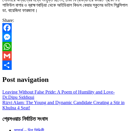
শাফিউল বাশার ও ব্রাহ্মণবাড়িয়া থেকে আইডিয়াল কিডস কেয়ার স্কুলের ভাইস প্রিন্সিপাল
ডা. বায়েজিদা ফারজানা।
Share:
Facebook
Messenger
WhatsApp
Gmail
Share
Post navigation
Leaving Without False Pride: A Poem of Humility and Love-
Dr.Dipu Siddiqui
Rizvi Alam: The Young and Dynamic Candidate Creating a Stir in
Khulna 4 Seat!
প্রেসওয়াচ নির্বাচিত সংবাদ
সম্পর্ক – দিপু সিদ্দিকী