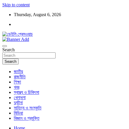
Skip to content
Thursday, August 6, 2026
ডেইলি প্রেসওয়াচ মুক্তিযুদ্ধের চেতনায় উদ্বুদ্ধ মুখপত্র
ডেইলি প্রেসওয়াচ
Search
Search
জাতীয়
রাজনীতি
শিক্ষা
খবর
স্বাস্থ্য ও চিকিৎসা
খেলাধুলা
দুর্ঘটনা
সাহিত্য ও সংস্কৃতি
মিডিয়া
বিজ্ঞান ও প্রযুক্তি
Home