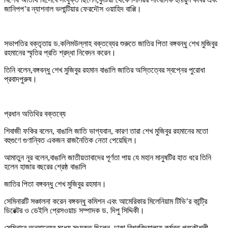
জানিপপ’র ন্যাশনাল ভলান্টিয়ার ফেরদৌস ওয়াহিদ বাপ্পি।
সভাপতির বক্তৃতায় ড.কলিমউল্লাহ বক্তব্যের শুরুতে জাতির পিতা বঙ্গবন্ধু শেখ মুজিবুর
রহমানের স্মৃতির প্রতি শ্রদ্ধা নিবেদন করেন।
তিনি বলেন,বঙ্গবন্ধু শেখ মুজিবুর রহমান বাঙালি জাতির অস্তিত্বের স্বপ্নের পুরােধা
প্রবাদপুরুষ।
প্রধান অতিথির বক্তব্যে
শিবাজী ফকির বলেন, বাঙালি জাতি ভাগ্যবান, কারণ তারা শেখ মুজিবুর রহমানের মতাে
বহুগুণে গুণান্বিত একজন রাজনৈতিক নেতা পেয়েছিল।
আমাতুন নূর বলেন,বাঙালি জাতীয়তাবাদের পূর্ণতা পায় যে মহান মানুষটির হাত ধরে তিনি
হলেন হাজার বছরের শ্রেষ্ঠ বাঙালি
জাতির পিতা বঙ্গবন্ধু শেখ মুজিবুর রহমান।
সেমিনারটি সঞ্চালনা করেন বঙ্গবন্ধু কমিশন এবং আমেরিকার মিলেনিয়াম টিভি’র কান্ট্রি
ডিরেক্টর ও ডেইলি প্রেসওয়াচ সম্পাদক ড. দিপু সিদ্দিকী।
সেমিনারে অন্যান্যের মধ্যে সংযুক্ত ছিলেন, ঢাকা বিশ্ববিদ্যালয়ে কর্মরত প্রকৌশলী