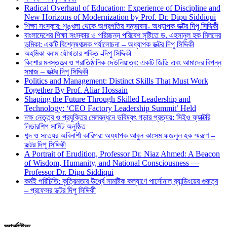
Radical Overhaul of Education: Experience of Discipline and
New Horizons of Modernization by Prof. Dr. Dipu Siddiqui
শিক্ষা সংস্কার: শৃঙ্খলা থেকে অগ্রগতির সম্ভাবনা- অধ্যাপক ডক্টর দিপু সিদ্দিকী
বাংলাদেশের শিক্ষা সংস্কার ও পরিচ্ছন্ন পরিবেশ সৃষ্টিতে ড. এহসানুল হক মিলনের
ভূমিকা: একটি বিশ্লেষণাত্মক পর্যালোচনা – অধ্যাপক ডক্টর দিপু সিদ্দিকী
অহমিকা বনাম যৌথতার শক্তি -দিপু সিদ্দিকী
কিশোর মনস্তত্ত্ব ও প্রাতিষ্ঠানিক দেউলিয়াত্ব: একটি জিডি এবং আমাদের বিপন্ন
সমাজ – ডক্টর দিপু সিদ্দিকী
Politics and Management: Distinct Skills That Must Work
Together By Prof. Aliar Hossain
Shaping the Future Through Skilled Leadership and
Technology: ‘CEO Factory Leadership Summit’ Held
দক্ষ নেতৃত্ব ও প্রযুক্তির মেলবন্ধনে ভবিষ্যৎ গড়ার প্রত্যয়: সিইও ফ্যাক্টরি
লিডারশিপ সামিট অনুষ্ঠিত
শব্দ ও সত্যের অবিনাশী কারিগর: অধ্যাপক আবুল কাসেম ফজলুল হক স্মরণে –
ডক্টর দিপু সিদ্দিকী
A Portrait of Erudition, Professor Dr. Niaz Ahmed: A Beacon
of Wisdom, Humanity, and National Consciousness —
Professor Dr. Dipu Siddiqui
কর্মই পরিচিতি: কৃত্রিমতার ঊর্ধ্বে সামষ্টিক কল্যাণে পার্সোনাল ব্র্যান্ডিংয়ের গুরুত্ব
– প্রফেসর ডক্টর দিপু সিদ্দিকী