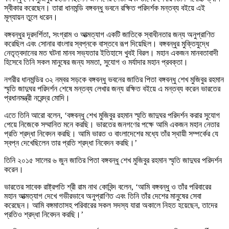
স্বীকার করেছেন। তারা ধানমন্ডি বঙ্গবন্ধু ভবনে রক্ষিত পরিদর্শক মন্তব্য বইয়ে এই
মূল্যায়ন তুলে ধরেন।
বঙ্গবন্ধুর দূরদর্শিতা, সংগ্রাম ও আত্মত্যাগ একটি জাতিকে স্বাধীনতার জন্য অনুপ্রাণিত
করেছিল এবং সোনার বাংলার স্বপ্নকে বাস্তবে রূপ দিয়েছিল। বঙ্গবন্ধুর মুক্তিযুদ্ধে
নেতৃত্বদানের মত ঘটনা মানব সভ্যতার ইতিহাসে খুবই বিরল। মহান একজন মানবতাবাদী
হিসেবে তিনি সকল মানুষের জন্য সমতা, সুযোগ ও মর্যাদার মহান প্রবক্তা।
নগরীর ধানমন্ডির ৩২ নম্বর সড়কে বঙ্গবন্ধু ভবনের জাতির পিতা বঙ্গবন্ধু শেখ মুজিবুর রহমান
স্মৃতি জাদুঘর পরিদর্শন শেষে মন্তব্য লেখার জন্য রক্ষিত বইয়ে এ মন্তব্য করেন ভারতের
প্রধানমন্ত্রী নরেন্দ্র মোদি।
এতে তিনি আরো বলেন, ‘বঙ্গবন্ধু শেখ মুজিবুর রহমান স্মৃতি জাদুঘর পরিদর্শন করার সুযোগ
পেয়ে নিজেকে সম্মানিত মনে করছি। ভারতের জনগণের পক্ষে আমি একজন মহান নেতার
প্রতি শ্রদ্ধা নিবেদন করছি। আমি ভারত ও বাংলাদেশের মধ্যে তাঁর স্থায়ী সম্পর্কের যে
স্বপ্ন দেখেছিলেন তার প্রতি শ্রদ্ধা নিবেদন করছি।’
তিনি ২০১৫ সালের ৬ জুন জাতির পিতা বঙ্গবন্ধু শেখ মুজিবুর রহমান স্মৃতি জাদুঘর পরিদর্শন
করেন।
ভারতের সাবেক রাষ্ট্রপতি শ্রী রাম নাথ কোবিন্দ বলেন, ‘আমি বঙ্গবন্ধু ও তাঁর পরিবারের
মহান আত্মত্যাগ দেখে গভীরভাবে অনুপ্রাণিত এবং তিনি তাঁর দেশের মানুষের সেবা
করেছেন। আমি বঙ্গমাতাসহ পরিবারের সকল সদস্য যারা অকালে নিহত হয়েছেন, তাদের
প্রতিও শ্রদ্ধা নিবেদন করছি।’