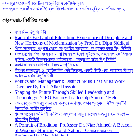
বঙ্গবন্ধুর সংবেদনশীলতা ছিল অতুলনীয়: ড.কলিমউল্লাহ
বঙ্গবন্ধুর সমগ্র জীবনে একটিই ব্রত ছিলো- বাংলা ও বাঙালির মুক্তি:ড.কলিমউল্লাহ
প্রেসওয়াচ নির্বাচিত সংবাদ
সম্পর্ক – দিপু সিদ্দিকী
Radical Overhaul of Education: Experience of Discipline and
New Horizons of Modernization by Prof. Dr. Dipu Siddiqui
শিক্ষা সংস্কার: শৃঙ্খলা থেকে অগ্রগতির সম্ভাবনা- অধ্যাপক ডক্টর দিপু সিদ্দিকী
বাংলাদেশের শিক্ষা সংস্কার ও পরিচ্ছন্ন পরিবেশ সৃষ্টিতে ড. এহসানুল হক মিলনের
ভূমিকা: একটি বিশ্লেষণাত্মক পর্যালোচনা – অধ্যাপক ডক্টর দিপু সিদ্দিকী
অহমিকা বনাম যৌথতার শক্তি -দিপু সিদ্দিকী
কিশোর মনস্তত্ত্ব ও প্রাতিষ্ঠানিক দেউলিয়াত্ব: একটি জিডি এবং আমাদের বিপন্ন
সমাজ – ডক্টর দিপু সিদ্দিকী
Politics and Management: Distinct Skills That Must Work
Together By Prof. Aliar Hossain
Shaping the Future Through Skilled Leadership and
Technology: ‘CEO Factory Leadership Summit’ Held
দক্ষ নেতৃত্ব ও প্রযুক্তির মেলবন্ধনে ভবিষ্যৎ গড়ার প্রত্যয়: সিইও ফ্যাক্টরি
লিডারশিপ সামিট অনুষ্ঠিত
শব্দ ও সত্যের অবিনাশী কারিগর: অধ্যাপক আবুল কাসেম ফজলুল হক স্মরণে –
ডক্টর দিপু সিদ্দিকী
A Portrait of Erudition, Professor Dr. Niaz Ahmed: A Beacon
of Wisdom, Humanity, and National Consciousness —
Professor Dr. Dipu Siddiqui