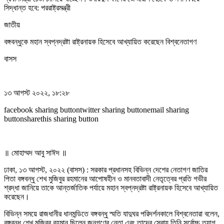
সিদ্ধান্ত হবে: পররাষ্ট্রমন্ত্রী
জাতীয়
বঙ্গবন্ধুকে মহান স্বপ্নদ্রষ্টা রাষ্ট্রনায়ক হিসেবে আখ্যায়িত করেছেন বিশ্বনেতাগণ
বাসস
১৩ আগস্ট ২০২২, ১৮:২৮
facebook sharing buttontwitter sharing buttonemail sharing
buttonsharethis sharing button
॥ মোহাম্মদ আবু সাঈদ ॥
ঢাকা, ১৩ আগস্ট, ২০২২ (বাসস) : সরকার প্রধানসহ বিভিন্ন দেশের নেতাগণ জাতির
পিতা বঙ্গবন্ধু শেখ মুজিবুর রহমানের আপোষহীন ও মানবতাবাদী নেতৃত্বের প্রতি গভীর
শ্রদ্ধা জানিয়ে তাকে আন্তর্জাতিক পর্যায়ে মহান স্বপ্নদ্রষ্টা রাষ্ট্রনায়ক হিসেবে আখ্যায়িত
করেছেন।
বিভিন্ন সময়ে রাজধানীর ধানমন্ডিতে বঙ্গবন্ধু স্মতি যাদুঘর পরিদর্শনকালে বিশ্বনেতারা বলেন,
বঙ্গবন্ধু শেখ মুজিবুর রহমান ছিলেন জনগণের নেতা এবং তাদের সেবায় তিনি সর্বোচ্চ ত্যাগ