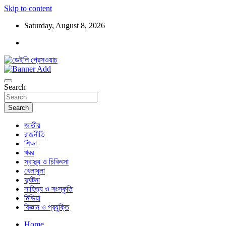
Skip to content
Saturday, August 8, 2026
ডেইলি প্রেসওয়াচ মুক্তিযুদ্ধের চেতনায় উদ্বুদ্ধ মুখপত্র
ডেইলি প্রেসওয়াচ
Search
Search
জাতীয়
রাজনীতি
শিক্ষা
খবর
স্বাস্থ্য ও চিকিৎসা
খেলাধুলা
দুর্ঘটনা
সাহিত্য ও সংস্কৃতি
মিডিয়া
বিজ্ঞান ও প্রযুক্তি
Home