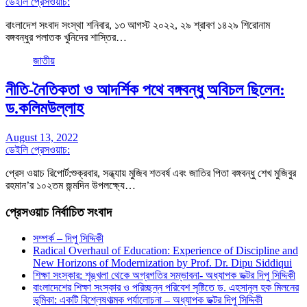
ডেইলি প্রেসওয়াচ:
বাংলাদেশ সংবাদ সংস্থা শনিবার, ১৩ আগস্ট ২০২২, ২৯ শ্রাবণ ১৪২৯ শিরোনাম
বঙ্গবন্ধুর পলাতক খুনিদের শাস্তির…
জাতীয়
নীতি-নৈতিকতা ও আদর্শিক পথে বঙ্গবন্ধু অবিচল ছিলেন:
ড.কলিমউল্লাহ
August 13, 2022
ডেইলি প্রেসওয়াচ:
প্রেস ওয়াচ রিপোর্ট:শুক্রবার, সন্ধ্যায় মুজিব শতবর্ষ এবং জাতির পিতা বঙ্গবন্ধু শেখ মুজিবুর
রহমান’র ১০২তম জন্মদিন উপলক্ষ্যে…
প্রেসওয়াচ নির্বাচিত সংবাদ
সম্পর্ক – দিপু সিদ্দিকী
Radical Overhaul of Education: Experience of Discipline and
New Horizons of Modernization by Prof. Dr. Dipu Siddiqui
শিক্ষা সংস্কার: শৃঙ্খলা থেকে অগ্রগতির সম্ভাবনা- অধ্যাপক ডক্টর দিপু সিদ্দিকী
বাংলাদেশের শিক্ষা সংস্কার ও পরিচ্ছন্ন পরিবেশ সৃষ্টিতে ড. এহসানুল হক মিলনের
ভূমিকা: একটি বিশ্লেষণাত্মক পর্যালোচনা – অধ্যাপক ডক্টর দিপু সিদ্দিকী