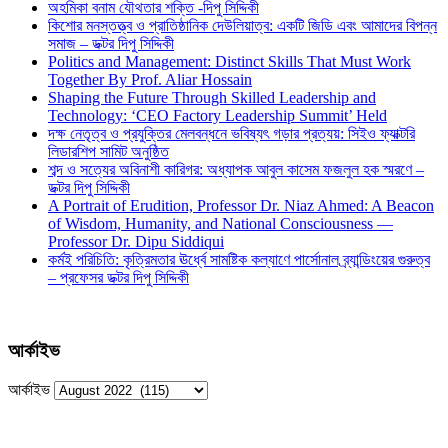
অহমিকা বনাম যৌথতার শক্তি -দিপু সিদ্দিকী
কিশোর মনস্তত্ত্ব ও প্রাতিষ্ঠানিক দেউলিয়াত্ব: একটি জিডি এবং আমাদের বিপন্ন
সমাজ – ডক্টর দিপু সিদ্দিকী
Politics and Management: Distinct Skills That Must Work
Together By Prof. Aliar Hossain
Shaping the Future Through Skilled Leadership and
Technology: ‘CEO Factory Leadership Summit’ Held
দক্ষ নেতৃত্ব ও প্রযুক্তির মেলবন্ধনে ভবিষ্যৎ গড়ার প্রত্যয়: সিইও ফ্যাক্টরি
লিডারশিপ সামিট অনুষ্ঠিত
শব্দ ও সত্যের অবিনাশী কারিগর: অধ্যাপক আবুল কাসেম ফজলুল হক স্মরণে –
ডক্টর দিপু সিদ্দিকী
A Portrait of Erudition, Professor Dr. Niaz Ahmed: A Beacon
of Wisdom, Humanity, and National Consciousness —
Professor Dr. Dipu Siddiqui
কর্মই পরিচিতি: কৃত্রিমতার ঊর্ধ্বে সামষ্টিক কল্যাণে পার্সোনাল ব্র্যান্ডিংয়ের গুরুত্ব
– প্রফেসর ডক্টর দিপু সিদ্দিকী
আর্কাইভ
আর্কাইভ