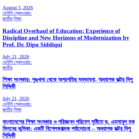
August 3, 2026
ডেইলি প্রেসওয়াচ:
জাতীয়
শিক্ষা
Radical Overhaul of Education: Experience of
Discipline and New Horizons of Modernization by
Prof. Dr. Dipu Siddiqui
July 21, 2026
ডেইলি প্রেসওয়াচ:
জাতীয়
শিক্ষা সংস্কার: শৃঙ্খলা থেকে অগ্রগতির সম্ভাবনা- অধ্যাপক ডক্টর দিপু
সিদ্দিকী
July 21, 2026
ডেইলি প্রেসওয়াচ:
জাতীয়
শিক্ষা
বাংলাদেশের শিক্ষা সংস্কার ও পরিচ্ছন্ন পরিবেশ সৃষ্টিতে ড. এহসানুল হক
মিলনের ভূমিকা: একটি বিশ্লেষণাত্মক পর্যালোচনা – অধ্যাপক ডক্টর দিপু
সিদ্দিকী