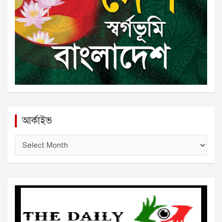
আর্কাইভ
আ
র্কা
ই
ভ