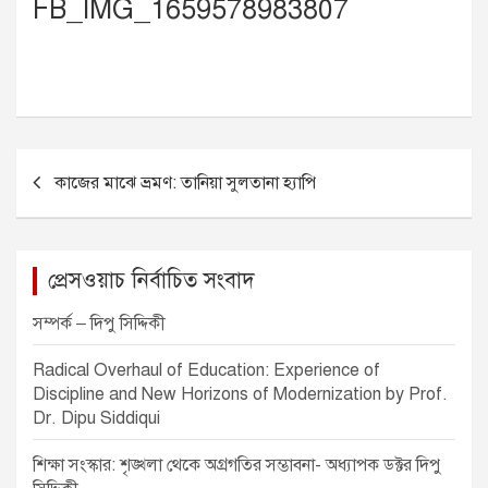
FB_IMG_1659578983807
P
কাজের মাঝে ভ্রমণ: তানিয়া সুলতানা হ্যাপি
o
s
t
প্রেসওয়াচ নির্বাচিত সংবাদ
n
সম্পর্ক – দিপু সিদ্দিকী
a
v
Radical Overhaul of Education: Experience of
Discipline and New Horizons of Modernization by Prof.
i
Dr. Dipu Siddiqui
g
শিক্ষা সংস্কার: শৃঙ্খলা থেকে অগ্রগতির সম্ভাবনা- অধ্যাপক ডক্টর দিপু
a