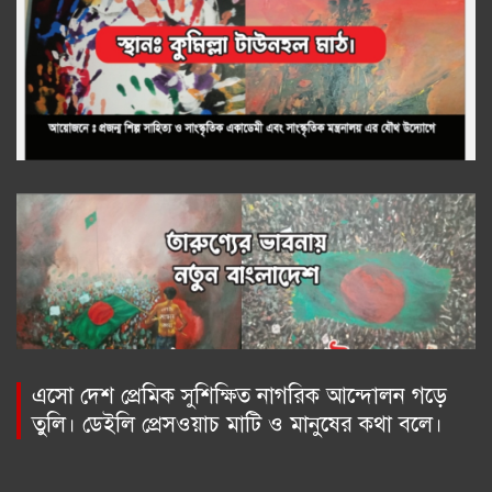
এসো দেশ প্রেমিক সুশিক্ষিত নাগরিক আন্দোলন গড়ে
তুলি। ডেইলি প্রেসওয়াচ মাটি ও মানুষের কথা বলে।