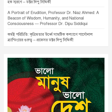
হক স্মরণে – ডক্টর দিপু সিদ্দিকী
A Portrait of Erudition, Professor Dr. Niaz Ahmed: A
Beacon of Wisdom, Humanity, and National
Consciousness — Professor Dr. Dipu Siddiqui
কর্মই পরিচিতি: কৃত্রিমতার ঊর্ধ্বে সামষ্টিক কল্যাণে পার্সোনাল
ব্র্যান্ডিংয়ের গুরুত্ব – প্রফেসর ডক্টর দিপু সিদ্দিকী