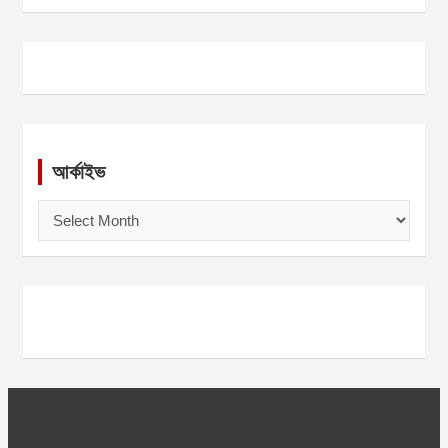
আর্কাইভ
আ
র্কা
ই
ভ