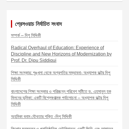
o
s
t
প্রেসওয়াচ নির্বাচিত সংবাদ
n
সম্পর্ক – দিপু সিদ্দিকী
a
v
Radical Overhaul of Education: Experience of
Discipline and New Horizons of Modernization by
i
Prof. Dr. Dipu Siddiqui
g
শিক্ষা সংস্কার: শৃঙ্খলা থেকে অগ্রগতির সম্ভাবনা- অধ্যাপক ডক্টর দিপু
a
সিদ্দিকী
t
বাংলাদেশের শিক্ষা সংস্কার ও পরিচ্ছন্ন পরিবেশ সৃষ্টিতে ড. এহসানুল হক
i
মিলনের ভূমিকা: একটি বিশ্লেষণাত্মক পর্যালোচনা – অধ্যাপক ডক্টর দিপু
o
সিদ্দিকী
n
অহমিকা বনাম যৌথতার শক্তি -দিপু সিদ্দিকী
কিশোর মনস্তত্ত্ব ও প্রাতিষ্ঠানিক দেউলিয়াত্ব: একটি জিডি এবং আমাদের