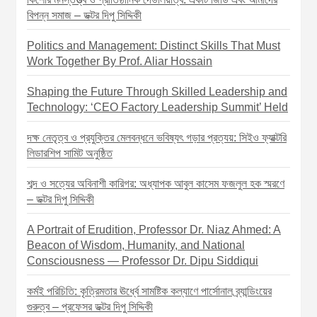
বিপন্ন সমাজ – ডক্টর দিপু সিদ্দিকী
Politics and Management: Distinct Skills That Must
Work Together By Prof. Aliar Hossain
Shaping the Future Through Skilled Leadership and
Technology: ‘CEO Factory Leadership Summit’ Held
দক্ষ নেতৃত্ব ও প্রযুক্তির মেলবন্ধনে ভবিষ্যৎ গড়ার প্রত্যয়: সিইও ফ্যাক্টরি
লিডারশিপ সামিট অনুষ্ঠিত
শব্দ ও সত্যের অবিনাশী কারিগর: অধ্যাপক আবুল কাসেম ফজলুল হক স্মরণে
– ডক্টর দিপু সিদ্দিকী
A Portrait of Erudition, Professor Dr. Niaz Ahmed: A
Beacon of Wisdom, Humanity, and National
Consciousness — Professor Dr. Dipu Siddiqui
কর্মই পরিচিতি: কৃত্রিমতার ঊর্ধ্বে সামষ্টিক কল্যাণে পার্সোনাল ব্র্যান্ডিংয়ের
গুরুত্ব – প্রফেসর ডক্টর দিপু সিদ্দিকী