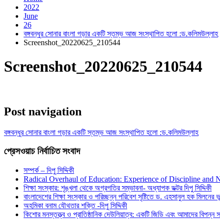
2022
June
26
বঙ্গবন্ধুর সোনার বাংলা গড়ার একটি স্তম্ভ আজ সংস্থাপিত হলো :ড.কলিমউল্লাহ
Screenshot_20220625_210544
Screenshot_20220625_210544
Post navigation
বঙ্গবন্ধুর সোনার বাংলা গড়ার একটি স্তম্ভ আজ সংস্থাপিত হলো :ড.কলিমউল্লাহ
প্রেসওয়াচ নির্বাচিত সংবাদ
সম্পর্ক – দিপু সিদ্দিকী
Radical Overhaul of Education: Experience of Discipline and 
শিক্ষা সংস্কার: শৃঙ্খলা থেকে অগ্রগতির সম্ভাবনা- অধ্যাপক ডক্টর দিপু সিদ্দিকী
বাংলাদেশের শিক্ষা সংস্কার ও পরিচ্ছন্ন পরিবেশ সৃষ্টিতে ড. এহসানুল হক মিলনের ভূম
অহমিকা বনাম যৌথতার শক্তি -দিপু সিদ্দিকী
কিশোর মনস্তত্ত্ব ও প্রাতিষ্ঠানিক দেউলিয়াত্ব: একটি জিডি এবং আমাদের বিপন্ন সমা