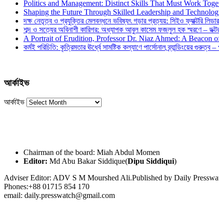
Politics and Management: Distinct Skills That Must Work Toge
Shaping the Future Through Skilled Leadership and Technolo
দক্ষ নেতৃত্ব ও প্রযুক্তির মেলবন্ধনে ভবিষ্যৎ গড়ার প্রত্যয়: সিইও ফ্যাক্টরি লিডার
শব্দ ও সত্যের অবিনাশী কারিগর: অধ্যাপক আবুল কাসেম ফজলুল হক স্মরণে – ডক্টর দ
A Portrait of Erudition, Professor Dr. Niaz Ahmed: A Beacon
কর্মই পরিচিতি: কৃত্রিমতার ঊর্ধ্বে সামষ্টিক কল্যাণে পার্সোনাল ব্র্যান্ডিংয়ের গুরুত্ব –
আর্কাইভ
আর্কাইভ
Chairman of the board: Miah Abdul Momen
Editor:
Md Abu Bakar Siddique(
Dipu Siddiqui
)
Adviser Editor: ADV S M Mourshed Ali.Published by Daily Press
Phones:+88 01715 854 170
email: daily.presswatch@gmail.com