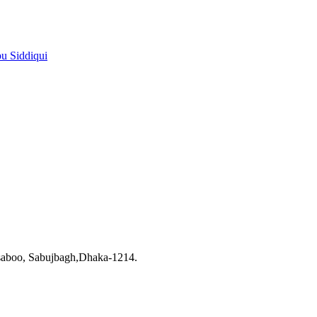
pu Siddiqui
saboo, Sabujbagh,Dhaka-1214.