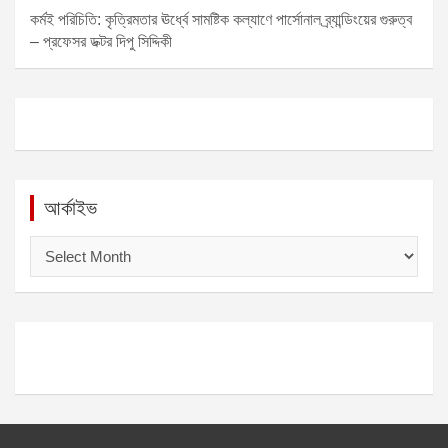
কর্মই পরিচিতি: কৃত্রিমতার ঊর্ধ্বে সামষ্টিক কল্যাণে পার্সোনাল ব্র্যান্ডিংয়ের গুরুত্ব
– প্রফেসর ডক্টর দিপু সিদ্দিকী
আর্কাইভ
আ
র্কা
ই
ভ