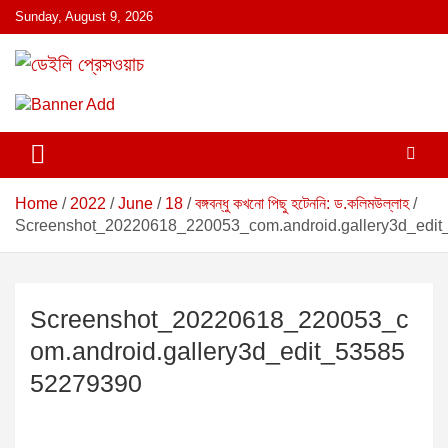
S
Sunday, August 9, 2026
k
i
p
ডেইলি প্রেসওয়াচ মুক্তিযুদ্ধের চেতনায় উদ্বুদ্ধ মুখপত্র
ডেইলি প্রেসওয়াচ
t
o
c
o
n
Home
2022
June
18
বঙ্গবন্ধু কখনো পিছু হটেননি: ড.কলিমউল্লাহ
t
Screenshot_20220618_220053_com.android.gallery3d_edi
e
n
t
Screenshot_20220618_220053_c
om.android.gallery3d_edit_53585
52279390