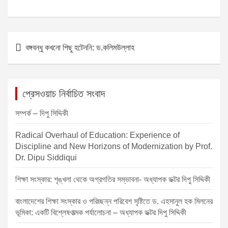
P
বঙ্গবন্ধু কখনো পিছু হটেননি: ড.কলিমউল্লাহ
o
s
t
প্রেসওয়াচ নির্বাচিত সংবাদ
n
সম্পর্ক – দিপু সিদ্দিকী
a
v
Radical Overhaul of Education: Experience of
Discipline and New Horizons of Modernization by Prof.
i
Dr. Dipu Siddiqui
g
শিক্ষা সংস্কার: শৃঙ্খলা থেকে অগ্রগতির সম্ভাবনা- অধ্যাপক ডক্টর দিপু সিদ্দিকী
a
t
বাংলাদেশের শিক্ষা সংস্কার ও পরিচ্ছন্ন পরিবেশ সৃষ্টিতে ড. এহসানুল হক মিলনের
ভূমিকা: একটি বিশ্লেষণাত্মক পর্যালোচনা – অধ্যাপক ডক্টর দিপু সিদ্দিকী
i