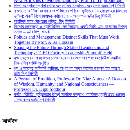
New Horizons of Modernization by Prof. Dr. Dipu Siddiqui
শিক্ষা সংস্কার: শৃঙ্খলা থেকে অগ্রগতির সম্ভাবনা- অধ্যাপক ডক্টর দিপু সিদ্দিকী
বাংলাদেশের শিক্ষা সংস্কার ও পরিচ্ছন্ন পরিবেশ সৃষ্টিতে ড. এহসানুল হক মিলনের
ভূমিকা: একটি বিশ্লেষণাত্মক পর্যালোচনা – অধ্যাপক ডক্টর দিপু সিদ্দিকী
অহমিকা বনাম যৌথতার শক্তি -দিপু সিদ্দিকী
কিশোর মনস্তত্ত্ব ও প্রাতিষ্ঠানিক দেউলিয়াত্ব: একটি জিডি এবং আমাদের বিপন্ন
সমাজ – ডক্টর দিপু সিদ্দিকী
Politics and Management: Distinct Skills That Must Work
Together By Prof. Aliar Hossain
Shaping the Future Through Skilled Leadership and
Technology: ‘CEO Factory Leadership Summit’ Held
দক্ষ নেতৃত্ব ও প্রযুক্তির মেলবন্ধনে ভবিষ্যৎ গড়ার প্রত্যয়: সিইও ফ্যাক্টরি
লিডারশিপ সামিট অনুষ্ঠিত
শব্দ ও সত্যের অবিনাশী কারিগর: অধ্যাপক আবুল কাসেম ফজলুল হক স্মরণে –
ডক্টর দিপু সিদ্দিকী
A Portrait of Erudition, Professor Dr. Niaz Ahmed: A Beacon
of Wisdom, Humanity, and National Consciousness —
Professor Dr. Dipu Siddiqui
কর্মই পরিচিতি: কৃত্রিমতার ঊর্ধ্বে সামষ্টিক কল্যাণে পার্সোনাল ব্র্যান্ডিংয়ের গুরুত্ব
– প্রফেসর ডক্টর দিপু সিদ্দিকী
আর্কাইভ