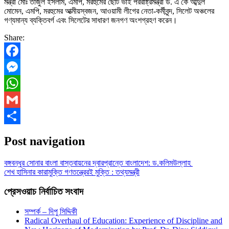
মন্ত্রী মোঃ তাজুল ইসলাম, এমপি, মরহুমের ছোট ভাই পররাষ্ট্রমন্ত্রী ড. এ কে আব্দুল
মোমেন, এমপি, মরহুমের আত্মীয়স্বজন, আওয়ামী লীগের নেতা-কর্মীবৃন্দ, সিলেট অঞ্চলের
গণ্যমান্য ব্যক্তিবর্গ এবং সিলেটের সাধারণ জনগণ অংশগ্রহণ করেন।
Share:
Facebook
Messenger
WhatsApp
Gmail
Share
Post navigation
বঙ্গবন্ধুর সোনার বাংলা বাস্তবায়নের দ্বারপ্রান্তে বাংলাদেশ: ড.কলিমউল্লাহ
শেখ হাসিনার কারামুক্তি গণতন্ত্রেরই মুক্তি : তথ্যমন্ত্রী
প্রেসওয়াচ নির্বাচিত সংবাদ
সম্পর্ক – দিপু সিদ্দিকী
Radical Overhaul of Education: Experience of Discipline and