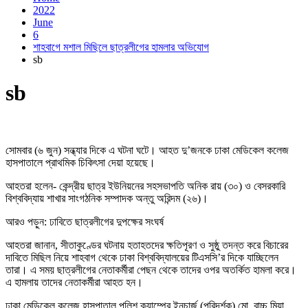
2022
June
6
শাহবাগে মশাল মিছিলে ছাত্রলীগের হামলার অভিযোগ
sb
sb
সোমবার (৬ জুন) সন্ধ্যার দিকে এ ঘটনা ঘটে। আহত দু’জনকে ঢাকা মেডিকেল কলেজ
হাসপাতালে প্রাথমিক চিকিৎসা দেয়া হয়েছে।
আহতরা হলেন- কেন্দ্রীয় ছাত্র ইউনিয়নের সহসভাপতি অনিক রায় (৩০) ও বেসরকারি
বিশ্ববিদ্যায় শাখার সাংগঠনিক সম্পাদক অন্তু অরিন্দম (২৬)।
আরও পড়ুন: ঢাবিতে ছাত্রলীগের দুপক্ষের সংঘর্ষ
আহতরা জানান, সীতাকুণ্ডের ঘটনায় হতাহতদের ক্ষতিপূরণ ও সুষ্ঠু তদন্ত করে বিচারের
দাবিতে মিছিল নিয়ে শাহবাগ থেকে ঢাকা বিশ্ববিদ্যালয়ের টিএসসি’র দিকে যাচ্ছিলেন
তারা। এ সময় ছাত্রলীগের নেতাকর্মীরা পেছন থেকে তাদের ওপর অতর্কিত হামলা করে।
এ হামলায় তাদের নেতাকর্মীরা আহত হন।
ঢাকা মেডিকেল কলেজ হাসপাতাল পুলিশ ক্যাম্পের ইনচার্জ (পরিদর্শক) মো. বাচ্চু মিয়া