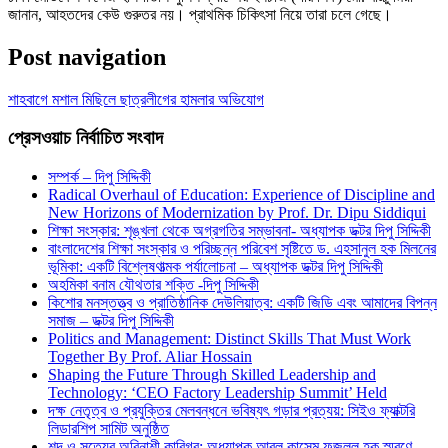
জানান, আহতদের কেউ গুরুতর নয়। প্রাথমিক চিকিৎসা নিয়ে তারা চলে গেছে।
Post navigation
শাহবাগে মশাল মিছিলে ছাত্রলীগের হামলার অভিযোগ
প্রেসওয়াচ নির্বাচিত সংবাদ
সম্পর্ক – দিপু সিদ্দিকী
Radical Overhaul of Education: Experience of Discipline and
New Horizons of Modernization by Prof. Dr. Dipu Siddiqui
শিক্ষা সংস্কার: শৃঙ্খলা থেকে অগ্রগতির সম্ভাবনা- অধ্যাপক ডক্টর দিপু সিদ্দিকী
বাংলাদেশের শিক্ষা সংস্কার ও পরিচ্ছন্ন পরিবেশ সৃষ্টিতে ড. এহসানুল হক মিলনের
ভূমিকা: একটি বিশ্লেষণাত্মক পর্যালোচনা – অধ্যাপক ডক্টর দিপু সিদ্দিকী
অহমিকা বনাম যৌথতার শক্তি -দিপু সিদ্দিকী
কিশোর মনস্তত্ত্ব ও প্রাতিষ্ঠানিক দেউলিয়াত্ব: একটি জিডি এবং আমাদের বিপন্ন
সমাজ – ডক্টর দিপু সিদ্দিকী
Politics and Management: Distinct Skills That Must Work
Together By Prof. Aliar Hossain
Shaping the Future Through Skilled Leadership and
Technology: ‘CEO Factory Leadership Summit’ Held
দক্ষ নেতৃত্ব ও প্রযুক্তির মেলবন্ধনে ভবিষ্যৎ গড়ার প্রত্যয়: সিইও ফ্যাক্টরি
লিডারশিপ সামিট অনুষ্ঠিত
শব্দ ও সত্যের অবিনাশী কারিগর: অধ্যাপক আবুল কাসেম ফজলুল হক স্মরণে –