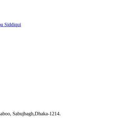
pu Siddiqui
saboo, Sabujbagh,Dhaka-1214.