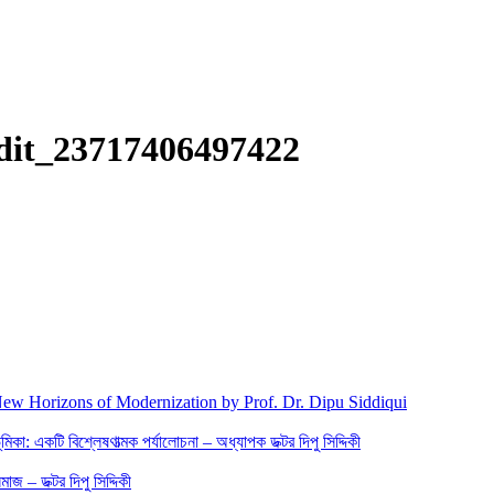
dit_23717406497422
New Horizons of Modernization by Prof. Dr. Dipu Siddiqui
িকা: একটি বিশ্লেষণাত্মক পর্যালোচনা – অধ্যাপক ডক্টর দিপু সিদ্দিকী
জ – ডক্টর দিপু সিদ্দিকী