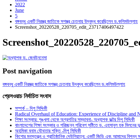
2022
June
5
বঙ্গবন্ধু একটি নিরস্ত্র জাতিকে সশস্ত্র চেতনায় উদ্বুদ্ধ করেছিলেন ড.কলিমউল্লাহ
Screenshot_20220528_220705_edit_23717406497422
Screenshot_20220528_220705_e
Post navigation
বঙ্গবন্ধু একটি নিরস্ত্র জাতিকে সশস্ত্র চেতনায় উদ্বুদ্ধ করেছিলেন ড.কলিমউল্লাহ
প্রেসওয়াচ নির্বাচিত সংবাদ
সম্পর্ক – দিপু সিদ্দিকী
Radical Overhaul of Education: Experience of Discipline and 
শিক্ষা সংস্কার: শৃঙ্খলা থেকে অগ্রগতির সম্ভাবনা- অধ্যাপক ডক্টর দিপু সিদ্দিকী
বাংলাদেশের শিক্ষা সংস্কার ও পরিচ্ছন্ন পরিবেশ সৃষ্টিতে ড. এহসানুল হক মিলনের ভূম
অহমিকা বনাম যৌথতার শক্তি -দিপু সিদ্দিকী
কিশোর মনস্তত্ত্ব ও প্রাতিষ্ঠানিক দেউলিয়াত্ব: একটি জিডি এবং আমাদের বিপন্ন সমা