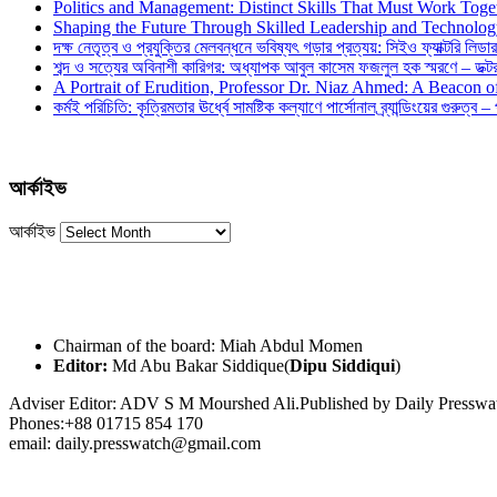
Politics and Management: Distinct Skills That Must Work Toge
Shaping the Future Through Skilled Leadership and Technolo
দক্ষ নেতৃত্ব ও প্রযুক্তির মেলবন্ধনে ভবিষ্যৎ গড়ার প্রত্যয়: সিইও ফ্যাক্টরি লিডার
শব্দ ও সত্যের অবিনাশী কারিগর: অধ্যাপক আবুল কাসেম ফজলুল হক স্মরণে – ডক্টর দ
A Portrait of Erudition, Professor Dr. Niaz Ahmed: A Beacon
কর্মই পরিচিতি: কৃত্রিমতার ঊর্ধ্বে সামষ্টিক কল্যাণে পার্সোনাল ব্র্যান্ডিংয়ের গুরুত্ব –
আর্কাইভ
আর্কাইভ
Chairman of the board: Miah Abdul Momen
Editor:
Md Abu Bakar Siddique(
Dipu Siddiqui
)
Adviser Editor: ADV S M Mourshed Ali.Published by Daily Press
Phones:+88 01715 854 170
email: daily.presswatch@gmail.com