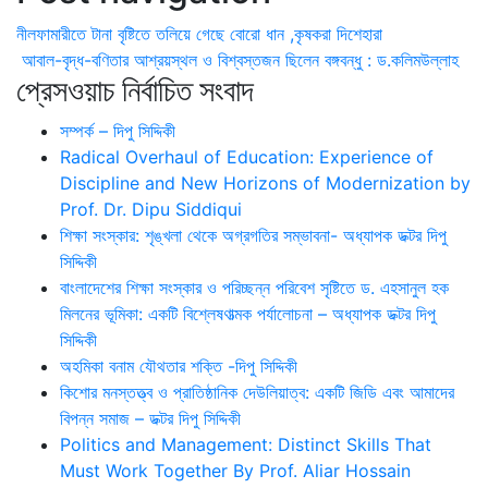
নীলফামারীতে টানা বৃষ্টিতে তলিয়ে গেছে বোরো ধান ,কৃষকরা দিশেহারা
আবাল-বৃদ্ধ-বণিতার আশ্রয়স্থল ও বিশ্বস্তজন ছিলেন বঙ্গবন্ধু : ড.কলিমউল্লাহ
প্রেসওয়াচ নির্বাচিত সংবাদ
সম্পর্ক – দিপু সিদ্দিকী
Radical Overhaul of Education: Experience of
Discipline and New Horizons of Modernization by
Prof. Dr. Dipu Siddiqui
শিক্ষা সংস্কার: শৃঙ্খলা থেকে অগ্রগতির সম্ভাবনা- অধ্যাপক ডক্টর দিপু
সিদ্দিকী
বাংলাদেশের শিক্ষা সংস্কার ও পরিচ্ছন্ন পরিবেশ সৃষ্টিতে ড. এহসানুল হক
মিলনের ভূমিকা: একটি বিশ্লেষণাত্মক পর্যালোচনা – অধ্যাপক ডক্টর দিপু
সিদ্দিকী
অহমিকা বনাম যৌথতার শক্তি -দিপু সিদ্দিকী
কিশোর মনস্তত্ত্ব ও প্রাতিষ্ঠানিক দেউলিয়াত্ব: একটি জিডি এবং আমাদের
বিপন্ন সমাজ – ডক্টর দিপু সিদ্দিকী
Politics and Management: Distinct Skills That
Must Work Together By Prof. Aliar Hossain