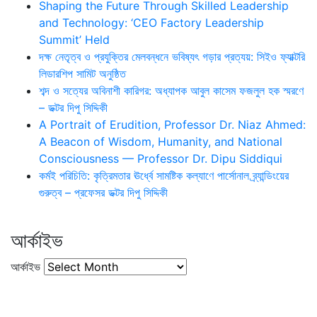
Shaping the Future Through Skilled Leadership
and Technology: ‘CEO Factory Leadership
Summit’ Held
দক্ষ নেতৃত্ব ও প্রযুক্তির মেলবন্ধনে ভবিষ্যৎ গড়ার প্রত্যয়: সিইও ফ্যাক্টরি
লিডারশিপ সামিট অনুষ্ঠিত
শব্দ ও সত্যের অবিনাশী কারিগর: অধ্যাপক আবুল কাসেম ফজলুল হক স্মরণে
– ডক্টর দিপু সিদ্দিকী
A Portrait of Erudition, Professor Dr. Niaz Ahmed:
A Beacon of Wisdom, Humanity, and National
Consciousness — Professor Dr. Dipu Siddiqui
কর্মই পরিচিতি: কৃত্রিমতার ঊর্ধ্বে সামষ্টিক কল্যাণে পার্সোনাল ব্র্যান্ডিংয়ের
গুরুত্ব – প্রফেসর ডক্টর দিপু সিদ্দিকী
আর্কাইভ
আর্কাইভ