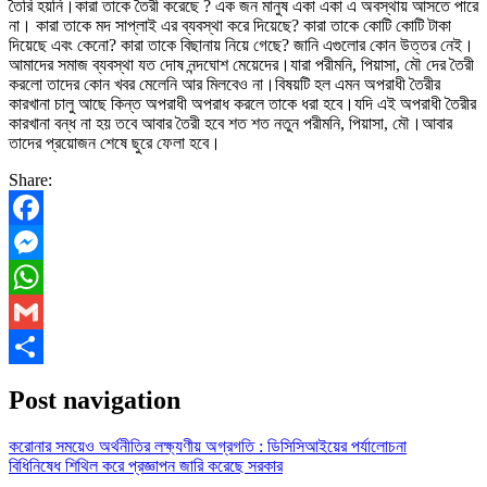
তৈরি হয়নি।কারা তাকে তৈরী করেছে ? এক জন মানুষ একা একা এ অবস্থায় আসতে পারে
না। কারা তাকে মদ সাপ্লাই এর ব্যবস্থা করে দিয়েছে? কারা তাকে কোটি কোটি টাকা
দিয়েছে এবং কেনো? কারা তাকে বিছানায় নিয়ে গেছে? জানি এগুলোর কোন উত্তর নেই।
আমাদের সমাজ ব্যবস্থা যত দোষ নন্দঘোশ মেয়েদের।যারা পরীমনি, পিয়াসা, মৌ দের তৈরী
করলো তাদের কোন খবর মেলেনি আর মিলবেও না।বিষয়টি হল এমন অপরাধী তৈরীর
কারখানা চালু আছে কিন্ত অপরাধী অপরাধ করলে তাকে ধরা হবে।যদি এই অপরাধী তৈরীর
কারখানা বন্ধ না হয় তবে আবার তৈরী হবে শত শত নতুন পরীমনি, পিয়াসা, মৌ।আবার
তাদের প্রয়োজন শেষে ছুরে ফেলা হবে।
Share:
Facebook
Messenger
WhatsApp
Gmail
Share
Post navigation
করোনার সময়েও অর্থনীতির লক্ষ্যণীয় অগ্রগতি : ডিসিসিআইয়ের পর্যালোচনা
বিধিনিষেধ শিথিল করে প্রজ্ঞাপন জারি করেছে সরকার