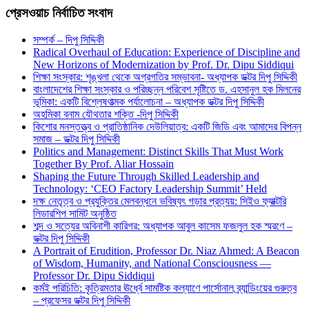
প্রেসওয়াচ নির্বাচিত সংবাদ
সম্পর্ক – দিপু সিদ্দিকী
Radical Overhaul of Education: Experience of Discipline and
New Horizons of Modernization by Prof. Dr. Dipu Siddiqui
শিক্ষা সংস্কার: শৃঙ্খলা থেকে অগ্রগতির সম্ভাবনা- অধ্যাপক ডক্টর দিপু সিদ্দিকী
বাংলাদেশের শিক্ষা সংস্কার ও পরিচ্ছন্ন পরিবেশ সৃষ্টিতে ড. এহসানুল হক মিলনের
ভূমিকা: একটি বিশ্লেষণাত্মক পর্যালোচনা – অধ্যাপক ডক্টর দিপু সিদ্দিকী
অহমিকা বনাম যৌথতার শক্তি -দিপু সিদ্দিকী
কিশোর মনস্তত্ত্ব ও প্রাতিষ্ঠানিক দেউলিয়াত্ব: একটি জিডি এবং আমাদের বিপন্ন
সমাজ – ডক্টর দিপু সিদ্দিকী
Politics and Management: Distinct Skills That Must Work
Together By Prof. Aliar Hossain
Shaping the Future Through Skilled Leadership and
Technology: ‘CEO Factory Leadership Summit’ Held
দক্ষ নেতৃত্ব ও প্রযুক্তির মেলবন্ধনে ভবিষ্যৎ গড়ার প্রত্যয়: সিইও ফ্যাক্টরি
লিডারশিপ সামিট অনুষ্ঠিত
শব্দ ও সত্যের অবিনাশী কারিগর: অধ্যাপক আবুল কাসেম ফজলুল হক স্মরণে –
ডক্টর দিপু সিদ্দিকী
A Portrait of Erudition, Professor Dr. Niaz Ahmed: A Beacon
of Wisdom, Humanity, and National Consciousness —
Professor Dr. Dipu Siddiqui
কর্মই পরিচিতি: কৃত্রিমতার ঊর্ধ্বে সামষ্টিক কল্যাণে পার্সোনাল ব্র্যান্ডিংয়ের গুরুত্ব
– প্রফেসর ডক্টর দিপু সিদ্দিকী