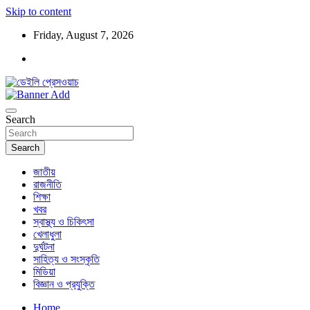
Skip to content
Friday, August 7, 2026
ডেইলি প্রেসওয়াচ মুক্তিযুদ্ধের চেতনায় উদ্বুদ্ধ মুখপত্র
ডেইলি প্রেসওয়াচ
Search
Search
জাতীয়
রাজনীতি
শিক্ষা
খবর
স্বাস্থ্য ও চিকিৎসা
খেলাধুলা
দুর্ঘটনা
সাহিত্য ও সংস্কৃতি
মিডিয়া
বিজ্ঞান ও প্রযুক্তি
Home