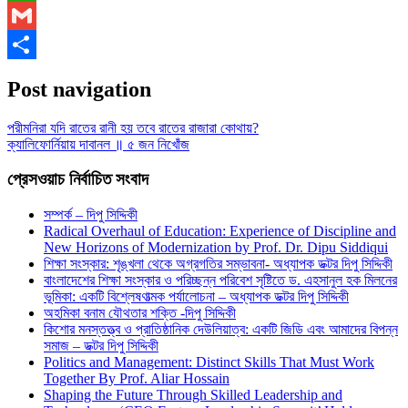
WhatsApp
Gmail
Share
Post navigation
পরীমনিরা যদি রাতের রানী হয় তবে রাতের রাজারা কোথায়?
ক্যালিফোর্নিয়ায় দাবানল ॥ ৫ জন নিখোঁজ
প্রেসওয়াচ নির্বাচিত সংবাদ
সম্পর্ক – দিপু সিদ্দিকী
Radical Overhaul of Education: Experience of Discipline and
New Horizons of Modernization by Prof. Dr. Dipu Siddiqui
শিক্ষা সংস্কার: শৃঙ্খলা থেকে অগ্রগতির সম্ভাবনা- অধ্যাপক ডক্টর দিপু সিদ্দিকী
বাংলাদেশের শিক্ষা সংস্কার ও পরিচ্ছন্ন পরিবেশ সৃষ্টিতে ড. এহসানুল হক মিলনের
ভূমিকা: একটি বিশ্লেষণাত্মক পর্যালোচনা – অধ্যাপক ডক্টর দিপু সিদ্দিকী
অহমিকা বনাম যৌথতার শক্তি -দিপু সিদ্দিকী
কিশোর মনস্তত্ত্ব ও প্রাতিষ্ঠানিক দেউলিয়াত্ব: একটি জিডি এবং আমাদের বিপন্ন
সমাজ – ডক্টর দিপু সিদ্দিকী
Politics and Management: Distinct Skills That Must Work
Together By Prof. Aliar Hossain
Shaping the Future Through Skilled Leadership and