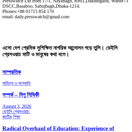
Presswatch Ltd from 17/1, Nayabagh, R#01,Dakhingaon, Ward#73
DSCC,Basaboo, Sabujbagh,Dhaka-1214.
Phones:+88 01715 854 170
email: daily.presswatch@gmail.com
এসো দেশ প্রেমিক সুশিক্ষিত নাগরিক আন্দোলন গড়ে তুলি। ডেইলি
প্রেসওয়াচ মাটি ও মানুষের কথা বলে।
সাম্প্রতিক
সাহিত্য ও সংস্কৃতি
সম্পর্ক – দিপু সিদ্দিকী
August 3, 2026
ডেইলি প্রেসওয়াচ:
জাতীয়
শিক্ষা
Radical Overhaul of Education: Experience of