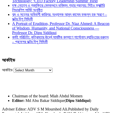
Technology: ‘CEO Factory Leadership Summit’ Held
দক্ষ নেতৃত্ব ও প্রযুক্তির মেলবন্ধনে ভবিষ্যৎ গড়ার প্রত্যয়: সিইও ফ্যাক্টরি
লিডারশিপ সামিট অনুষ্ঠিত
শব্দ ও সত্যের অবিনাশী কারিগর: অধ্যাপক আবুল কাসেম ফজলুল হক স্মরণে –
ডক্টর দিপু সিদ্দিকী
A Portrait of Erudition, Professor Dr. Niaz Ahmed: A Beacon
of Wisdom, Humanity, and National Consciousness —
Professor Dr. Dipu Siddiqui
কর্মই পরিচিতি: কৃত্রিমতার ঊর্ধ্বে সামষ্টিক কল্যাণে পার্সোনাল ব্র্যান্ডিংয়ের গুরুত্ব
– প্রফেসর ডক্টর দিপু সিদ্দিকী
আর্কাইভ
আর্কাইভ
Chairman of the board: Miah Abdul Momen
Editor:
Md Abu Bakar Siddique(
Dipu Siddiqui
)
Adviser Editor: ADV S M Mourshed Ali.Published by Daily