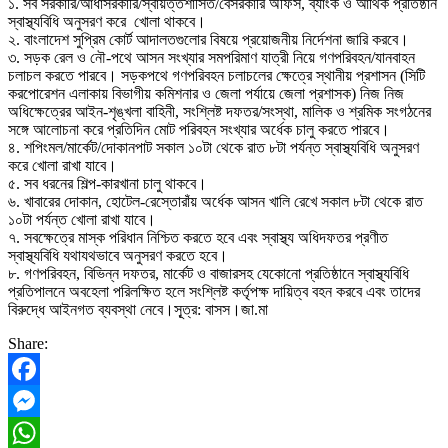
১. সব সরকারি/আধাসরকারি/স্বায়ত্তশাসিত/বেসরকারি অফিস, ব্যাংক ও আর্থিক প্রতিষ্ঠান
স্বাস্থ্যবিধি অনুসরণ করে খোলা থাকবে।
২. বাংলাদেশ সুপ্রিম কোর্ট আদালতগুলোর বিষয়ে প্রয়োজনীয় নির্দেশনা জারি করবে।
৩. সড়ক রেল ও নৌ-পথে আসন সংখ্যার সমপরিমাণ যাত্রী নিয়ে গণপরিবহন/যানবাহন
চলাচল করতে পারবে। সড়কপথে গণপরিবহন চলাচলের ক্ষেত্রে স্থানীয় প্রশাসন (সিটি
করপোরেশন এলাকায় বিভাগীয় কমিশনার ও জেলা পর্যায়ে জেলা প্রশাসক) নিজ নিজ
অধিক্ষেত্রের আইন-শৃঙ্খলা বাহিনী, সংশ্লিষ্ট দফতর/সংস্থা, মালিক ও শ্রমিক সংগঠনের
সঙ্গে আলোচনা করে প্রতিদিন মোট পরিবহন সংখ্যার অর্ধেক চালু করতে পারবে।
৪. শপিংমল/মার্কেট/দোকানপাট সকাল ১০টা থেকে রাত ৮টা পর্যন্ত স্বাস্থ্যবিধি অনুসরণ
করে খোলা রাখা যাবে।
৫. সব ধরনের শিল্প-কারখানা চালু থাকবে।
৬. খাবারের দোকান, হোটেল-রেস্তোরাঁয় অর্ধেক আসন খালি রেখে সকাল ৮টা থেকে রাত
১০টা পর্যন্ত খোলা রাখা যাবে।
৭. সবক্ষেত্রে মাস্ক পরিধান নিশ্চিত করতে হবে এবং স্বাস্থ্য অধিদফতর প্রণীত
স্বাস্থ্যবিধি যথাযথভাবে অনুসরণ করতে হবে।
৮. গণপরিবহন, বিভিন্ন দফতর, মার্কেট ও বাজারসহ যেকোনো প্রতিষ্ঠানে স্বাস্থ্যবিধি
প্রতিপালনে অবহেলা পরিলক্ষিত হলে সংশ্লিষ্ট কর্তৃপক্ষ দায়িত্ব বহন করবে এবং তাদের
বিরুদ্ধে আইনগত ব্যবস্থা নেবে।সূ্ত্র: বাসস।জা.মা
Share:
Facebook
Messenger