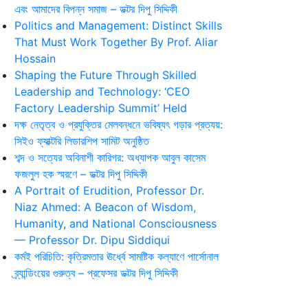
এবং আমাদের বিপন্ন সমাজ – ডক্টর দিপু সিদ্দিকী
Politics and Management: Distinct Skills
That Must Work Together By Prof. Aliar
Hossain
Shaping the Future Through Skilled
Leadership and Technology: ‘CEO
Factory Leadership Summit’ Held
দক্ষ নেতৃত্ব ও প্রযুক্তির মেলবন্ধনে ভবিষ্যৎ গড়ার প্রত্যয়:
সিইও ফ্যাক্টরি লিডারশিপ সামিট অনুষ্ঠিত
শব্দ ও সত্যের অবিনাশী কারিগর: অধ্যাপক আবুল কাসেম
ফজলুল হক স্মরণে – ডক্টর দিপু সিদ্দিকী
A Portrait of Erudition, Professor Dr.
Niaz Ahmed: A Beacon of Wisdom,
Humanity, and National Consciousness
— Professor Dr. Dipu Siddiqui
কর্মই পরিচিতি: কৃত্রিমতার ঊর্ধ্বে সামষ্টিক কল্যাণে পার্সোনাল
ব্র্যান্ডিংয়ের গুরুত্ব – প্রফেসর ডক্টর দিপু সিদ্দিকী