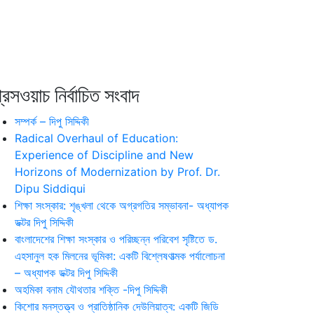
রেসওয়াচ নির্বাচিত সংবাদ
সম্পর্ক – দিপু সিদ্দিকী
Radical Overhaul of Education:
Experience of Discipline and New
Horizons of Modernization by Prof. Dr.
Dipu Siddiqui
শিক্ষা সংস্কার: শৃঙ্খলা থেকে অগ্রগতির সম্ভাবনা- অধ্যাপক
ডক্টর দিপু সিদ্দিকী
বাংলাদেশের শিক্ষা সংস্কার ও পরিচ্ছন্ন পরিবেশ সৃষ্টিতে ড.
এহসানুল হক মিলনের ভূমিকা: একটি বিশ্লেষণাত্মক পর্যালোচনা
– অধ্যাপক ডক্টর দিপু সিদ্দিকী
অহমিকা বনাম যৌথতার শক্তি -দিপু সিদ্দিকী
কিশোর মনস্তত্ত্ব ও প্রাতিষ্ঠানিক দেউলিয়াত্ব: একটি জিডি