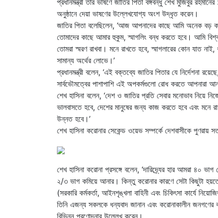
প্রধানমন্ত্রী তাঁর ভাষণে জাতির পিতা বঙ্গবন্ধু শেখ মুজিবুর রহম
অনুষ্ঠানে দেয়া ভাষণের উল্লেখযোগ্য অংশ উদ্ধৃত করেন।
জাতির পিতা বলেছিলেন, ‘আজ আপনাদের কাছে আমি অনেক বড় কর্
তোমাদের কাছে আমার হুকুম, স্মাগলিং বন্ধ করতে হবে। আমি বি
তোমরা স্মরণ রাখবা। মনে রাখতে হবে, স্মাগলারের কোন যাত নাই, ধ
সামান্য অর্থের লোভে।’
প্রধানমন্ত্রী বলেন, ‘এই বক্তব্যে জাতির পিতার যে নির্দেশনা 
সার্বভৌমত্বের পাশাপাশি এই অপকর্মগুলো রোধ করতে আপনারা আ
শেখ হাসিনা বলেন, ‘দেশ ও জাতির প্রতি সেবার মনোভাব নিয়ে নিজ
ভালবাসতে হবে, দেশের মানুষের জন্য কাজ করতে হবে এবং মনে 
উন্নত হবে।’
শেখ হাসিনা করোনার সেকেন্ড ওয়েভ সম্পর্কে দেশবাসীকে পুণরায় সতর
শেখ হাসিনা করোনা প্রসঙ্গে বলেন, ‘দারিদ্র্যের হার আমরা ৪০ ভা
২/৩ ভাগ কমিয়ে আনার। কিন্তু করোনার কারণে সেটা কিছুটা হয়ত
(সরকারি কর্মকর্তা, আইনশৃঙ্খলা বাহিনী এবং চিকিৎসা কার্যে নি
তিনি এজন্য সকলকে ধন্যবাদ জানান এবং করোনাকালীন জনগণের কষ্
বিভিন্ন প্রণোদনার উল্লেখ করেন।