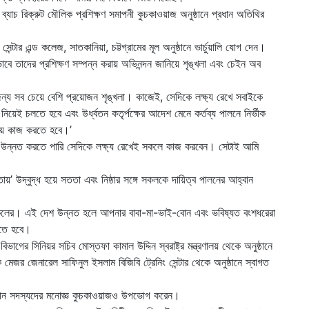
 ব্যাচ রিক্রুট মৌলিক প্রশিক্ষণ সমাপনী কুচকাওয়াজ অনুষ্ঠানে প্রধান অতিথির
সেন্টার এন্ড কলেজ, সাতকানিয়া, চট্টগ্রামের মূল অনুষ্ঠানে ভার্চুয়ালি যোগ দেন।
বে তাদের প্রশিক্ষণ সম্পন্ন করায় অভিনন্দন জানিয়ে শৃঙ্খলা এবং চেইন অব
জন্য সব চেয়ে বেশি প্রয়োজন শৃঙ্খলা। কাজেই, সেদিকে লক্ষ্য রেখে সবাইকে
য়েই চলতে হবে এবং উর্ধ্বতন কতৃর্পক্ষের আদেশ মেনে কর্তব্য পালনে নির্ভীক
য়ে কাজ করতে হবে।’
রো উন্নত করতে পারি সেদিকে লক্ষ্য রেখেই সকলে কাজ করবেন। সেটাই আমি
ষতায়’ উদ্বুদ্ধ হয়ে সততা এবং নিষ্ঠার সঙ্গে সকলকে দায়িত্ব পালনের আহ্বান
 সকলের। এই দেশ উন্নত হলে আপনার বাবা-মা-ভাই-বোন এবং ভবিষ্যত বংশধরেরা
খতে হবে।
ত্তা বিভাগের সিনিয়র সচিব মোস্তফা কামাল উদ্দিন স্বরাষ্ট্র মন্ত্রণালয় থেকে অনুষ্ঠানে
মেজর জেনারেল সাফিনুল ইসলাম বিজিবি ট্রেনিং সেন্টার থেকে অনুষ্ঠানে স্বাগত
িনি নবীন সদস্যদের মনোজ্ঞ কুচকাওয়াজও উপভোগ করেন।