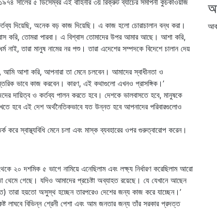
ানের ১৯৭৪ সালের ৫ ডিসেম্বর এই বাহিনীর ৩য় রিক্রুট ব্যাচের সমাপনী কুচকাওয়াজ
আ
তব্য দিয়েছি, অনেক বড় কাজ দিয়েছি। এ কাজ হলো চোরাচালান বন্ধ করা।
আর্
শ্বাস করি, তোমরা পারবা। এ বিশ্বাস তোমাদের উপর আমার আছে। আশা করি,
র্ম নাই, তারা মানুষ নামের নর পশু। তারা এদেশের সম্পদকে বিদেশে চালান দেয়
রয়েছে, আমি আশা করি, আপনারা তা মেনে চলবেন। আমাদের স্বাধীনতা ও
ন্তরিক ভাবে কাজ করবেন। কারণ, এই কথাগুলো এখনও প্রাসঙ্গিক।’
েদের দায়িত্ব ও কর্তব্য পালন করতে হবে। দেশকে ভালবাসতে হবে, মানুষকে
রাখতে হবে এই দেশ অর্থনৈতিকভাবে যত উন্নত হবে আপনাদের পরিবারগুলোও
্ক করে স্বাস্থ্যবিধি মেনে চলা এবং মাস্ক ব্যবহারের ওপর গুরুত্বারোপ করেন।
গ থেকে ২০ দশমিক ৫ ভাগে নামিয়ে এনেছিলাম এবং লক্ষ্য নির্ধারণ করেছিলাম আরো
ো থেমে গেছে। যদিও আমাদের প্রচেষ্টা অব্যাহত রয়েছে। যে যেখানে আছেন
য়োজিত) তারা হয়তো অসুস্থ হচ্ছেন তারপরেও দেশের জন্য কাজ করে যাচ্ছেন।’
ট লাঘবে বিভিন্ন শ্রেনী পেশা এবং আম জনতার জন্য তাঁর সরকার প্রদত্ত