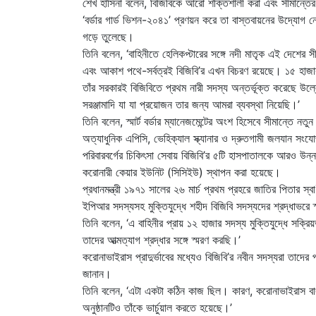
শেখ হাসিনা বলেন, বিজিবিকে আরো শক্তিশালী করা এবং সীমান্তের প্
‘বর্ডার গার্ড ভিশন-২০৪১’ প্রণয়ন করে তা বাস্তবায়নের উদ্যোগ 
গড়ে তুলেছে।
তিনি বলেন, ‘বাহিনীতে হেলিকপ্টারের সঙ্গে নদী মাতৃক এই দেশের
এবং আকাশ পথে-সর্বত্রই বিজিবি’র এখন বিচরণ রয়েছে। ১৫ হাজার
তাঁর সরকারই বিজিবিতে প্রথম নারী সদস্য অন্তর্ভূক্ত করেছে উল
সরঞ্জামাদি যা যা প্রয়োজন তার জন্য আমরা ব্যবস্থা নিয়েছি।’
তিনি বলেন, স্মার্ট বর্ডার ম্যানেজমেন্টের অংশ হিসেবে সীমান্তে নতু
অত্যাধুনিক এপিসি, ভেহিক্যাল স্ক্যানার ও দ্রুতগামী জলযান সং
পরিবারবর্গের চিকিৎসা সেবায় বিজিবি’র ৫টি হাসপাতালকে আরও উন্
করোনারী কেয়ার ইউনিট (সিসিইউ) স্থাপন করা হয়েছে।
প্রধানমন্ত্রী ১৯৭১ সালের ২৬ মার্চ প্রথম প্রহরে জাতির পিতার স
ইপিআর সদস্যসহ মুক্তিযুদ্ধে শহীদ বিজিবি সদস্যদের শ্রদ্ধাভরে
তিনি বলেন, ‘এ বাহিনীর প্রায় ১২ হাজার সদস্য মুক্তিযুদ্ধে সক
তাদের আত্মত্যাগ শ্রদ্ধার সঙ্গে স্মরণ করছি।’
করোনাভাইরাস প্রাদুর্ভাবের মধ্যেও বিজিবি’র নবীন সদস্যরা তাদের প
জানান।
তিনি বলেন, ‘এটা একটা কঠিন কাজ ছিল। কারণ, করোনাভাইরাস ব
অনুষ্ঠানটিও তাঁকে ভার্চুয়াল করতে হয়েছে।’