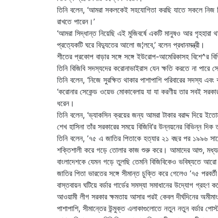
তিনি বলেন, ‘আমরা সকলকেই সহযোগিতা করছি যাতে সকলে নিজ নি
রাখতে পারেন।’
‘আমরা সিদ্ধান্ত নিয়েছি এই মুজিবর্ষে একটি মানুষও আর গৃহহারা
প্রত্যেকটি ঘরে বিদ্যুতের আলো জ¦লবে,’ বলেন প্রধানমন্ত্রী।
শীতের প্রকোপ বাড়ার সঙ্গে সঙ্গে ইউরোপ-আমেরিকাসহ বিশে^র বিভ
তিনি বিজিবি সদস্যদের করোনাভাইরাস যেন ক্ষতি করতে না পারে 
তিনি বলেন, ‘নিজে সুরক্ষিত থাকার পাশাপাশি পরিবারের সদস্য এবং ব
‘করোনার সেকেন্ড ওয়েভ মোকাবেলায় যা যা করণীয় তার সবই সরকার 
ধরেন।
তিনি বলেন, ‘ভ্যাকসিন ক্রয়ের জন্য আমরা টাকার বরাদ্দ দিয়ে ইত
শেখ হাসিনা তাঁর সরকারের সময়ে বিজিবি’র উন্নয়নের বিভিন্ন দিক
তিনি বলেন, ’৭৫ এ জাতির পিতাকে হত্যার ২১ বছর পর ১৯৯৬ সালে
শক্তিশালী করে গড়ে তোলার কাজ শুরু করে। আমাদের আশু, মধ্যমেয়া
বাংলাদেশকে যেমন গড়ে তুলছি তেমনি বিজিবিকেও ভবিষ্যতে আরো
জাতির পিতা ভারতের সঙ্গে সীমান্ত চুক্তি করে গেলেও ’৭৫ পরবর্
বাস্তবায়ন ঘটিয়ে বর্ডার গার্ডের সমস্যা সমাধানের উদ্যোগ গ্রহণ
আওয়ামী লীগ সরকার ক্ষমতায় আসার পরই কেবল দীর্ঘদিনের অমীমা
পাশাপাশি, সীমান্তের উন্মুক্ত এলাকাগুলোতে নতুন নতুন বর্ডার পোস্ট