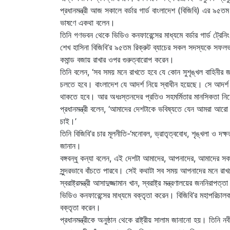
প্রধানমন্ত্রী আজ সকালে বর্ডার গার্ড বাংলাদেশ (বিজিবি) এর ৯৫তম
ভাষণে একথা বলেন।
তিনি গণভবন থেকে ভিডিও কনফারেন্সের মাধ্যমে বর্ডার গার্ড ট্রেনিং 
শেখ হাসিনা বিজিবি’র ৯৫তম রিক্রুট ব্যাচের সকল সদস্যকে সফলভা
কমান্ড বজায় রাখার ওপর গুরুত্বারোপ করেন।
তিনি বলেন, ‘সব সময় মনে রাখতে হবে যে কোন সুশৃঙ্খল বাহিনীর 
চলতে হবে। বাংলাদেশ যে আদর্শ নিয়ে স্বাধীন হয়েছে। সে আদর্শ নি
থাকতে হবে। আর অধঃস্তনদের প্রতিও সহমর্মিতার মানসিকতা নি
প্রধানমন্ত্রী বলেন, ‘আমাদের দেশটাকে ভবিষ্যতে যেন আমরা আ
চাই।’
তিনি বিজিবি’র চার মূলনীতি-‘মনোবল, ভ্রাতৃত্ববোধ, শৃঙ্খলা ও দক্
জানান।
বঙ্গবন্ধু কন্যা বলেন, এই দেশটা আমাদের, আপনাদের, আমাদের
সুন্দরভাবে বাঁচতে পারবে। সেই কথাটা সব সময় আপনাদের মনে রা
স্বরাষ্ট্রমন্ত্রী আসাদুজ্জামান খান, স্বরাষ্ট্র মন্ত্রণালয়ের জননিরাপ
ভিডিও কনফারেন্সের মাধ্যমে বক্তৃতা করেন। বিজিবি’র মহাপরিচালক 
বক্তৃতা করেন।
প্রধানমন্ত্রীকে অনুষ্ঠান থেকে রাষ্ট্রীয় সালাম জানানো হয়। ত