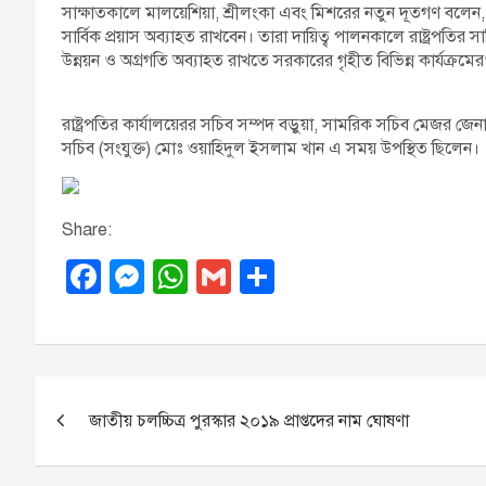
সাক্ষাতকালে মালয়েশিয়া, শ্রীলংকা এবং মিশরের নতুন দূতগণ বলেন,
সার্বিক প্রয়াস অব্যাহত রাখবেন। তারা দায়িত্ব পালনকালে রাষ্ট্রপ
উন্নয়ন ও অগ্রগতি অব্যাহত রাখতে সরকারের গৃহীত বিভিন্ন কার্যক্রমে
রাষ্ট্রপতির কার্যালয়েরর সচিব সম্পদ বড়ুয়া, সামরিক সচিব মেজর
সচিব (সংযুক্ত) মোঃ ওয়াহিদুল ইসলাম খান এ সময় উপস্থিত ছিলেন।
Share:
F
M
W
G
S
a
e
h
m
h
c
ss
at
ail
ar
e
e
s
e
P
b
n
A
জাতীয় চলচ্চিত্র পুরস্কার ২০১৯ প্রাপ্তদের নাম ঘোষণা
o
o
g
p
o
er
p