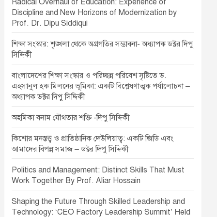
Radical Overhaul of Education: Experience of
Discipline and New Horizons of Modernization by
Prof. Dr. Dipu Siddiqui
শিক্ষা সংস্কার: শৃঙ্খলা থেকে অগ্রগতির সম্ভাবনা- অধ্যাপক ডক্টর দিপু
সিদ্দিকী
বাংলাদেশের শিক্ষা সংস্কার ও পরিচ্ছন্ন পরিবেশ সৃষ্টিতে ড.
এহসানুল হক মিলনের ভূমিকা: একটি বিশ্লেষণাত্মক পর্যালোচনা –
অধ্যাপক ডক্টর দিপু সিদ্দিকী
অহমিকা বনাম যৌথতার শক্তি -দিপু সিদ্দিকী
কিশোর মনস্তত্ত্ব ও প্রাতিষ্ঠানিক দেউলিয়াত্ব: একটি জিডি এবং
আমাদের বিপন্ন সমাজ – ডক্টর দিপু সিদ্দিকী
Politics and Management: Distinct Skills That Must
Work Together By Prof. Aliar Hossain
Shaping the Future Through Skilled Leadership and
Technology: ‘CEO Factory Leadership Summit’ Held