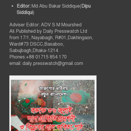
n
Editor:
Md Abu Bakar Siddique(
Dipu
Siddiqui
)
Adviser Editor: ADV S M Mourshed
Ali.Published by Daily Presswatch Ltd
from 17/1, Nayabagh, R#01,Dakhingaon,
Ward#73 DSCC,Basaboo,
Sabujbagh,Dhaka-1214.
Phones:+88 01715 854 170
email: daily.presswatch@gmail.com