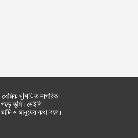
্রেমিক সুশিক্ষিত নাগরিক
গড়ে তুলি। ডেইলি
চ মাটি ও মানুষের কথা বলে।