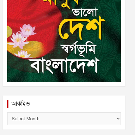
আর্কাইভ
আ
র্কা
ই