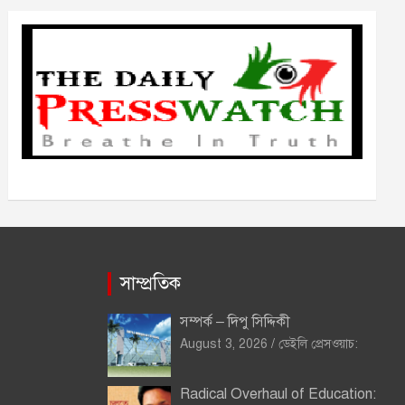
ভ
সাম্প্রতিক
সম্পর্ক – দিপু সিদ্দিকী
August 3, 2026
ডেইলি প্রেসওয়াচ:
Radical Overhaul of Education: