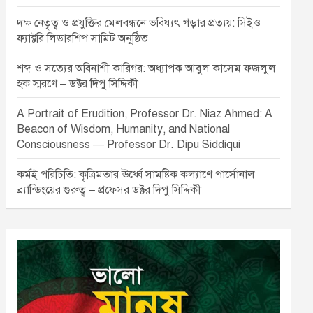
দক্ষ নেতৃত্ব ও প্রযুক্তির মেলবন্ধনে ভবিষ্যৎ গড়ার প্রত্যয়: সিইও
ফ্যাক্টরি লিডারশিপ সামিট অনুষ্ঠিত
শব্দ ও সত্যের অবিনাশী কারিগর: অধ্যাপক আবুল কাসেম ফজলুল
হক স্মরণে – ডক্টর দিপু সিদ্দিকী
A Portrait of Erudition, Professor Dr. Niaz Ahmed: A
Beacon of Wisdom, Humanity, and National
Consciousness — Professor Dr. Dipu Siddiqui
কর্মই পরিচিতি: কৃত্রিমতার ঊর্ধ্বে সামষ্টিক কল্যাণে পার্সোনাল
ব্র্যান্ডিংয়ের গুরুত্ব – প্রফেসর ডক্টর দিপু সিদ্দিকী