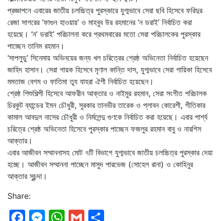
প্রজ্ঞাপনে এবারের জাতীয় চলচ্চিত্র পুরস্কারে যুগ্মভাবে সেরা ছবি হিসেবে ফরিদুর
রেজা সাগরের ‘ফাগুন হাওয়ায়’ ও মাহবুব উর রহমানের ‘ন ডরাই’ নির্বাচিত করা
হয়েছে। ‘ন’ ডরাই’ পরিচালনা করে প্রথমবারের মতো সেরা পরিচালকের পুরস্কার
পাচ্ছেন তানিম রহমান।
‘সাপলুডু’ সিনেমায় অভিনয়ের জন্য খল চরিত্রের শ্রেষ্ঠ অভিনেতা নির্বাচিত হয়েছেন
জাহিদ হাসান। সেরা গায়ক হিসেবে মৃণাল কান্তি দাস, যুগ্মভাবে সেরা গায়িকা হিসেবে
মমতাজ বেগম ও ফাতিমা তুয যাহরা ঐশী নির্বাচিত হয়েছেন।
শ্রেষ্ঠ শিশুশিল্পী হিসেবে আফরীন আক্তার ও নাইমুর রহমান, সেরা সংগীত পরিচালক
চিরকুট ব্যান্ডের ইমন চৌধুরী, সুরকার তানভীর তারেক ও প্লাবন কোরেশী, গীতিকার
কামাল আবদুল নাসের চৌধুরী ও নির্মলেন্দু গুণকে নির্বাচিত করা হয়েছে। এবার পার্শ্ব
চরিত্রে শ্রেষ্ঠ অভিনেতা হিসেবে পুরস্কার পাচ্ছেন ফজলুর রহমান বাবু ও নারগিস
আক্তার।
এবার আজীবন সম্মাননাসহ মোট ৭টি বিভাগে যুগ্মভাবে জাতীয় চলচ্চিত্র পুরস্কার দেয়া
হচ্ছে। আজীবন সম্মাননা পাচ্ছেন মাসুদ পারভেজ (সোহেল রানা) ও কোহিনুর
আক্তার সুচন্দা।
Share:
Facebook
Messenger
WhatsApp
Gmail
Share