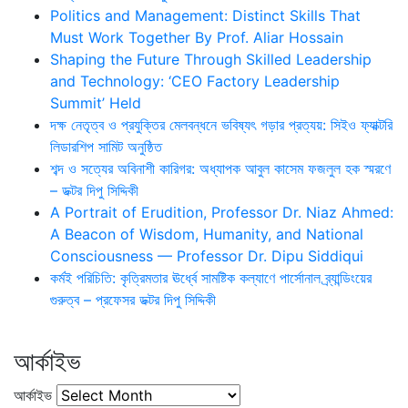
Politics and Management: Distinct Skills That
Must Work Together By Prof. Aliar Hossain
Shaping the Future Through Skilled Leadership
and Technology: ‘CEO Factory Leadership
Summit’ Held
দক্ষ নেতৃত্ব ও প্রযুক্তির মেলবন্ধনে ভবিষ্যৎ গড়ার প্রত্যয়: সিইও ফ্যাক্টরি
লিডারশিপ সামিট অনুষ্ঠিত
শব্দ ও সত্যের অবিনাশী কারিগর: অধ্যাপক আবুল কাসেম ফজলুল হক স্মরণে
– ডক্টর দিপু সিদ্দিকী
A Portrait of Erudition, Professor Dr. Niaz Ahmed:
A Beacon of Wisdom, Humanity, and National
Consciousness — Professor Dr. Dipu Siddiqui
কর্মই পরিচিতি: কৃত্রিমতার ঊর্ধ্বে সামষ্টিক কল্যাণে পার্সোনাল ব্র্যান্ডিংয়ের
গুরুত্ব – প্রফেসর ডক্টর দিপু সিদ্দিকী
আর্কাইভ
আর্কাইভ