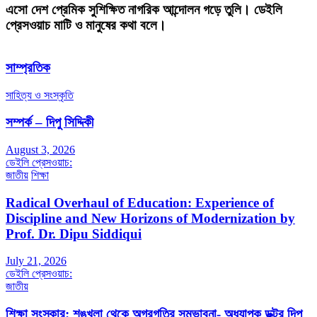
এসো দেশ প্রেমিক সুশিক্ষিত নাগরিক আন্দোলন গড়ে তুলি। ডেইলি
প্রেসওয়াচ মাটি ও মানুষের কথা বলে।
সাম্প্রতিক
সাহিত্য ও সংস্কৃতি
সম্পর্ক – দিপু সিদ্দিকী
August 3, 2026
ডেইলি প্রেসওয়াচ:
জাতীয়
শিক্ষা
Radical Overhaul of Education: Experience of
Discipline and New Horizons of Modernization by
Prof. Dr. Dipu Siddiqui
July 21, 2026
ডেইলি প্রেসওয়াচ:
জাতীয়
শিক্ষা সংস্কার: শৃঙ্খলা থেকে অগ্রগতির সম্ভাবনা- অধ্যাপক ডক্টর দিপু