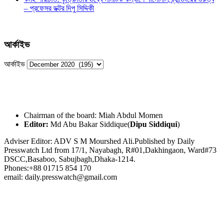
– প্রফেসর ডক্টর দিপু সিদ্দিকী
আর্কাইভ
আর্কাইভ
Chairman of the board: Miah Abdul Momen
Editor:
Md Abu Bakar Siddique(
Dipu Siddiqui
)
Adviser Editor: ADV S M Mourshed Ali.Published by Daily
Presswatch Ltd from 17/1, Nayabagh, R#01,Dakhingaon, Ward#73
DSCC,Basaboo, Sabujbagh,Dhaka-1214.
Phones:+88 01715 854 170
email: daily.presswatch@gmail.com