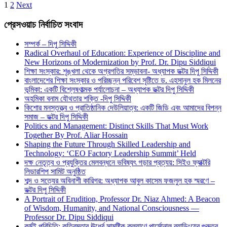
1
2
Next
প্রেসওয়াচ নির্বাচিত সংবাদ
সম্পর্ক – দিপু সিদ্দিকী
Radical Overhaul of Education: Experience of Discipline and
New Horizons of Modernization by Prof. Dr. Dipu Siddiqui
শিক্ষা সংস্কার: শৃঙ্খলা থেকে অগ্রগতির সম্ভাবনা- অধ্যাপক ডক্টর দিপু সিদ্দিকী
বাংলাদেশের শিক্ষা সংস্কার ও পরিচ্ছন্ন পরিবেশ সৃষ্টিতে ড. এহসানুল হক মিলনের
ভূমিকা: একটি বিশ্লেষণাত্মক পর্যালোচনা – অধ্যাপক ডক্টর দিপু সিদ্দিকী
অহমিকা বনাম যৌথতার শক্তি -দিপু সিদ্দিকী
কিশোর মনস্তত্ত্ব ও প্রাতিষ্ঠানিক দেউলিয়াত্ব: একটি জিডি এবং আমাদের বিপন্ন
সমাজ – ডক্টর দিপু সিদ্দিকী
Politics and Management: Distinct Skills That Must Work
Together By Prof. Aliar Hossain
Shaping the Future Through Skilled Leadership and
Technology: ‘CEO Factory Leadership Summit’ Held
দক্ষ নেতৃত্ব ও প্রযুক্তির মেলবন্ধনে ভবিষ্যৎ গড়ার প্রত্যয়: সিইও ফ্যাক্টরি
লিডারশিপ সামিট অনুষ্ঠিত
শব্দ ও সত্যের অবিনাশী কারিগর: অধ্যাপক আবুল কাসেম ফজলুল হক স্মরণে –
ডক্টর দিপু সিদ্দিকী
A Portrait of Erudition, Professor Dr. Niaz Ahmed: A Beacon
of Wisdom, Humanity, and National Consciousness —
Professor Dr. Dipu Siddiqui
কর্মই পরিচিতি: কৃত্রিমতার ঊর্ধ্বে সামষ্টিক কল্যাণে পার্সোনাল ব্র্যান্ডিংয়ের গুরুত্ব