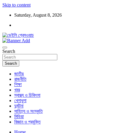
Skip to content
Saturday, August 8, 2026
ডেইলি প্রেসওয়াচ মুক্তিযুদ্ধের চেতনায় উদ্বুদ্ধ মুখপত্র
ডেইলি প্রেসওয়াচ
Search
Search
জাতীয়
রাজনীতি
শিক্ষা
খবর
স্বাস্থ্য ও চিকিৎসা
খেলাধুলা
দুর্ঘটনা
সাহিত্য ও সংস্কৃতি
মিডিয়া
বিজ্ঞান ও প্রযুক্তি
Home