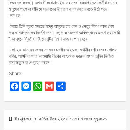
বিভ্রান্ত করছে। মহামারী করোনাভাইরাসের সময় বিএনপি নেতা-কর্মীরা দেশের
মানুষের পাশে না দাঁড়িয়ে সরকারের উন্নয়ন বাধাগ্রস্ত করতে উঠে পড়ে
লেগেছে।
এসময় তিনি দ্রুত সময়ের মধ্যে রাস্তার চার লেন ও সেতুর নির্মাণ কাজ শেষ
করতে সংশ্লিষ্টদের নির্দেশ দেন। সড়ক ও জনপথ অধিদপ্তরের একশ ছয় কোটি
টাকা ব্যয়ে দ্বিতীয় এই সেতুটির নির্মাণ কাজ সম্পন্ন হবে।
ঢাকা-২০ আসনের সংসদ সদস্য বেনজীর আহমেদ, স্থানীয় পৌর মেয়র গোলাম
কবির, আশুলিয়া থানা আওয়ামী লীগের আহবায়ক ফারুক হাসান তুহিন ভিডিও
কনফারেন্সে অংশগ্রহণ করেন।
Share:
F
M
W
G
S
a
e
h
m
h
c
ss
at
ail
ar
e
e
s
e
P
বীর মুক্তিযোদ্ধা আতিক উল্ল্যাহ হত্যা মামলায় ৭ জনের মৃত্যুদণ্ড
b
n
A
o