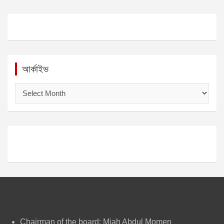
আর্কাইভ
আ
র্কা
ই
ভ
Chairman of the board: Miah Abdul Momen