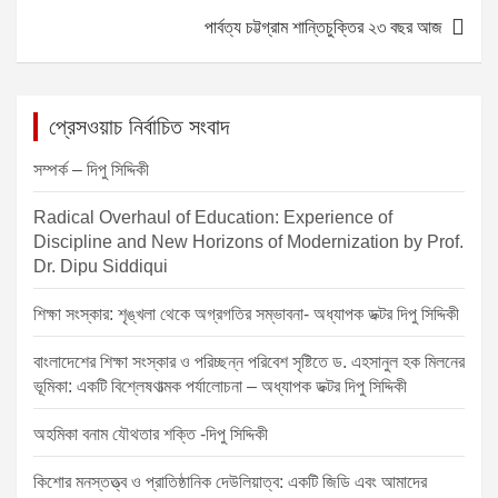
o
g
p
s
পার্বত্য চট্টগ্রাম শান্তিচুক্তির ২৩ বছর আজ
o
er
p
t
k
n
a
প্রেসওয়াচ নির্বাচিত সংবাদ
v
সম্পর্ক – দিপু সিদ্দিকী
i
Radical Overhaul of Education: Experience of
g
Discipline and New Horizons of Modernization by Prof.
a
Dr. Dipu Siddiqui
t
শিক্ষা সংস্কার: শৃঙ্খলা থেকে অগ্রগতির সম্ভাবনা- অধ্যাপক ডক্টর দিপু সিদ্দিকী
i
o
বাংলাদেশের শিক্ষা সংস্কার ও পরিচ্ছন্ন পরিবেশ সৃষ্টিতে ড. এহসানুল হক মিলনের
ভূমিকা: একটি বিশ্লেষণাত্মক পর্যালোচনা – অধ্যাপক ডক্টর দিপু সিদ্দিকী
n
অহমিকা বনাম যৌথতার শক্তি -দিপু সিদ্দিকী
কিশোর মনস্তত্ত্ব ও প্রাতিষ্ঠানিক দেউলিয়াত্ব: একটি জিডি এবং আমাদের