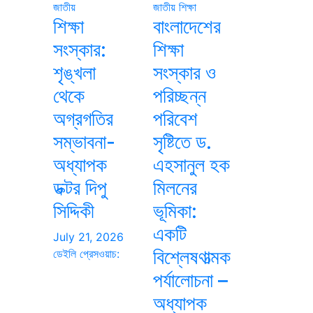
জাতীয়
জাতীয়
শিক্ষা
শিক্ষা
বাংলাদেশের
সংস্কার:
শিক্ষা
শৃঙ্খলা
সংস্কার ও
থেকে
পরিচ্ছন্ন
অগ্রগতির
পরিবেশ
সম্ভাবনা-
সৃষ্টিতে ড.
অধ্যাপক
এহসানুল হক
ডক্টর দিপু
মিলনের
সিদ্দিকী
ভূমিকা:
একটি
July 21, 2026
বিশ্লেষণাত্মক
ডেইলি প্রেসওয়াচ:
পর্যালোচনা –
অধ্যাপক