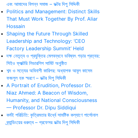
এবং আমাদের বিপন্ন সমাজ – ডক্টর দিপু সিদ্দিকী
Politics and Management: Distinct Skills
That Must Work Together By Prof. Aliar
Hossain
Shaping the Future Through Skilled
Leadership and Technology: ‘CEO
Factory Leadership Summit’ Held
দক্ষ নেতৃত্ব ও প্রযুক্তির মেলবন্ধনে ভবিষ্যৎ গড়ার প্রত্যয়:
সিইও ফ্যাক্টরি লিডারশিপ সামিট অনুষ্ঠিত
শব্দ ও সত্যের অবিনাশী কারিগর: অধ্যাপক আবুল কাসেম
ফজলুল হক স্মরণে – ডক্টর দিপু সিদ্দিকী
A Portrait of Erudition, Professor Dr.
Niaz Ahmed: A Beacon of Wisdom,
Humanity, and National Consciousness
— Professor Dr. Dipu Siddiqui
কর্মই পরিচিতি: কৃত্রিমতার ঊর্ধ্বে সামষ্টিক কল্যাণে পার্সোনাল
ব্র্যান্ডিংয়ের গুরুত্ব – প্রফেসর ডক্টর দিপু সিদ্দিকী