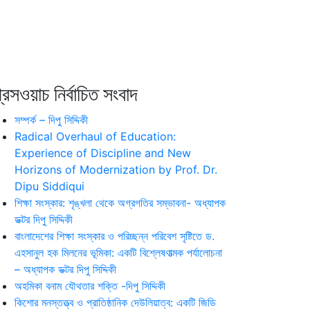
রেসওয়াচ নির্বাচিত সংবাদ
সম্পর্ক – দিপু সিদ্দিকী
Radical Overhaul of Education:
Experience of Discipline and New
Horizons of Modernization by Prof. Dr.
Dipu Siddiqui
শিক্ষা সংস্কার: শৃঙ্খলা থেকে অগ্রগতির সম্ভাবনা- অধ্যাপক
ডক্টর দিপু সিদ্দিকী
বাংলাদেশের শিক্ষা সংস্কার ও পরিচ্ছন্ন পরিবেশ সৃষ্টিতে ড.
এহসানুল হক মিলনের ভূমিকা: একটি বিশ্লেষণাত্মক পর্যালোচনা
– অধ্যাপক ডক্টর দিপু সিদ্দিকী
অহমিকা বনাম যৌথতার শক্তি -দিপু সিদ্দিকী
কিশোর মনস্তত্ত্ব ও প্রাতিষ্ঠানিক দেউলিয়াত্ব: একটি জিডি