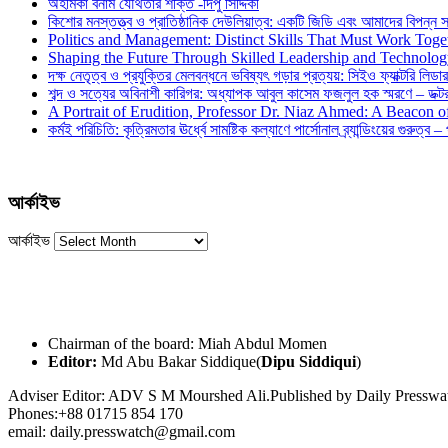
অহমিকা বনাম যৌথতার শক্তি -দিপু সিদ্দিকী
কিশোর মনস্তত্ত্ব ও প্রাতিষ্ঠানিক দেউলিয়াত্ব: একটি জিডি এবং আমাদের বিপন্ন সমা
Politics and Management: Distinct Skills That Must Work Toge
Shaping the Future Through Skilled Leadership and Technolo
দক্ষ নেতৃত্ব ও প্রযুক্তির মেলবন্ধনে ভবিষ্যৎ গড়ার প্রত্যয়: সিইও ফ্যাক্টরি লিডার
শব্দ ও সত্যের অবিনাশী কারিগর: অধ্যাপক আবুল কাসেম ফজলুল হক স্মরণে – ডক্টর দ
A Portrait of Erudition, Professor Dr. Niaz Ahmed: A Beacon
কর্মই পরিচিতি: কৃত্রিমতার ঊর্ধ্বে সামষ্টিক কল্যাণে পার্সোনাল ব্র্যান্ডিংয়ের গুরুত্ব –
আর্কাইভ
আর্কাইভ
Chairman of the board: Miah Abdul Momen
Editor:
Md Abu Bakar Siddique(
Dipu Siddiqui
)
Adviser Editor: ADV S M Mourshed Ali.Published by Daily Press
Phones:+88 01715 854 170
email: daily.presswatch@gmail.com