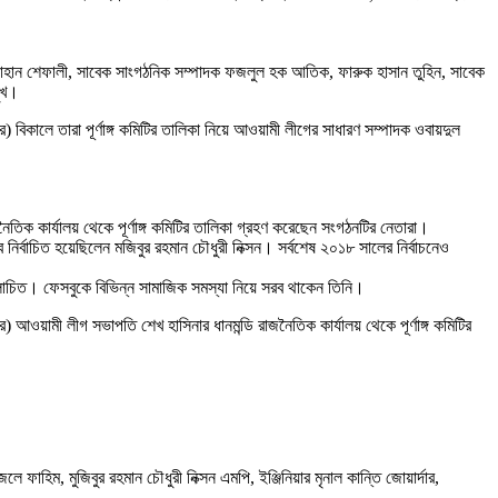
জাহান শেফালী, সাবেক সাংগঠনিক সম্পাদক ফজলুল হক আতিক, ফারুক হাসান তুহিন, সাবেক
মুখ।
কালে তারা পূর্ণাঙ্গ কমিটির তালিকা নিয়ে আওয়ামী লীগের সাধারণ সম্পাদক ওবায়দুল
ৈতিক কার্যালয় থেকে পূর্ণাঙ্গ কমিটির তালিকা গ্রহণ করেছেন সংগঠনটির নেতারা।
ির্বাচিত হয়েছিলেন মজিবুর রহমান চৌধুরী নিক্সন। সর্বশেষ ২০১৮ সালের নির্বাচনেও
আলোচিত। ফেসবুকে বিভিন্ন সামাজিক সমস্যা নিয়ে সরব থাকেন তিনি।
আওয়ামী লীগ সভাপতি শেখ হাসিনার ধানমন্ডি রাজনৈতিক কার্যালয় থেকে পূর্ণাঙ্গ কমিটির
িম, মুজিবুর রহমান চৌধুরী নিক্সন এমপি, ইঞ্জিনিয়ার মৃনাল কান্তি জোয়ার্দার,