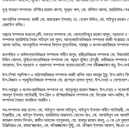
যুগ্ম সাধারণ সম্পাদক: মশিউর রহমান বাদশা, সুব্রত পাল, মো. বদিউল আলম, ব্যারিস্টার
সাংগঠনিক সম্পাদক: কাজী মো. মাজহারুল ইসলাম, ডা. হেলাল উদ্দিন, মো. সাইফুর রহমান 
রেজাউল কবির।
প্রচার সম্পাদক জয়দেব নন্দী, দফতর সম্পাদক মো. মোস্তাফিজুর রহমান মাসুদ, গ্রন্থনা ও
সম্পাদক ব্যারিস্টার সৈয়দ সাইদুল হক সুমন, আন্তজাতিকবিষয়ক সম্পাদক কাজী সরোয়ার হো
আলম অনিক, সাংস্কৃতিক সম্পাদক বিপ্লব মুস্তাফিজ, স্বাস্থ্য ও জনসংখ্যাবিষয়ক সম্পাদক 
জনশক্তি ও কর্মসংস্থানবিষয়ক সম্পাদক শাহীন মালুম, ক্রীড়াবিষয়ক সম্পাদক মো. নিজামউদ্
উদ্দিন মোল্লা, মুক্তিযোদ্ধাবিষয়ক সম্পাদক মো. আব্দুল মুকিত চৌধুরী, ধর্মবিষয়ক স
সাহজাদা, উপ-গ্রন্থনা ও প্রকাশনা সম্পাদক অ্যাডভোকেট শেখ নবীরুজ্জামান বাবু, উপ-অর
উপ-শিক্ষা প্রশিক্ষণ ও পাঠাগারবিষয়ক সম্পাদক কাজী খালিদ আল মাহমুদ টুকু, উপ-আইন
উপ-বিজ্ঞান ও প্রযুক্তিবিষয়ক সম্পাদক মো. রাশেদুল হাসান সুপ্ত, উপ-তথ্য ও যোগা
উপ-স্বাস্থ্য ও জনসংখ্যাবিষয়ক সম্পাদক ডা. মাহফুজুর রহমান উজ্জল, উপ-তথ্য ও গবেষণা
সামসুল ইসলাম পাটোয়ারী, উপ-শিল্প ও বাণিজ্যবিষয়ক সম্পাদক মো. ফিরোজ আল-আমিন, উপ-
সম্পাদক সৈয়দা সানজিদা শারমীন।
সহ-সম্পাদক যারা হলেন: মো. সাইফুল আলম সাইফুল, সাইফুল ইসলাম শাহীন পাটোয়ারী, মে
ইব্রাহীম, মো. মাইনুল ইসলাম, ব্যারিস্টার আরাফাত হোসেন খান, মো. আলামিনুল হক আল
কামরুল হাসান লিংকন, রাজীব আহমেদ তালুকদার, মো. বাবলুর রহমান বাবলু, এ কে এম মুক্তাদ
ইঞ্জিনিয়ার মো. কামর’জ্জামান, মো. মনিরুজ্জামান পিন্টু, মো. মনিরুল ইসলাম আকাশ, জিএম