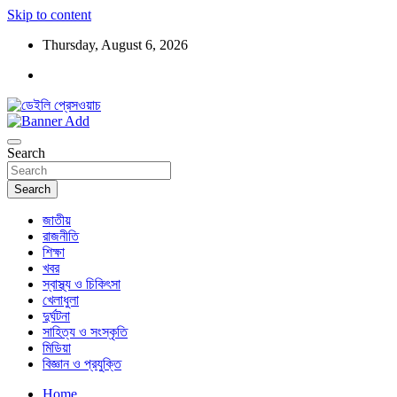
Skip to content
Thursday, August 6, 2026
ডেইলি প্রেসওয়াচ মুক্তিযুদ্ধের চেতনায় উদ্বুদ্ধ মুখপত্র
ডেইলি প্রেসওয়াচ
Search
Search
জাতীয়
রাজনীতি
শিক্ষা
খবর
স্বাস্থ্য ও চিকিৎসা
খেলাধুলা
দুর্ঘটনা
সাহিত্য ও সংস্কৃতি
মিডিয়া
বিজ্ঞান ও প্রযুক্তি
Home