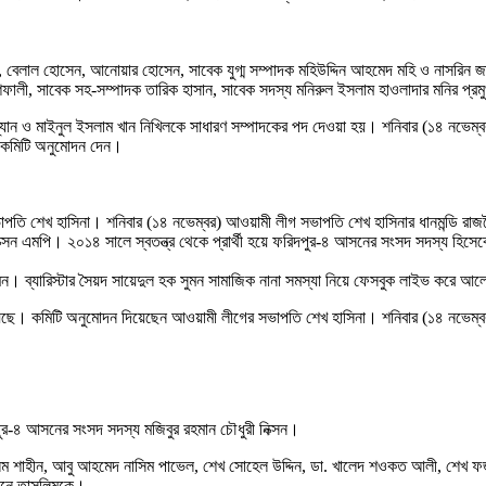
 বেলাল হোসেন, আনোয়ার হোসেন, সাবেক যুগ্ম সম্পাদক মহিউদ্দিন আহমেদ মহি ও নাসরিন 
শেফালী, সাবেক সহ-সম্পাদক তারিক হাসান, সাবেক সদস্য মনিরুল ইসলাম হাওলাদার মনির প্র
 ও মাইনুল ইসলাম খান নিখিলকে সাধারণ সম্পাদকের পদ দেওয়া হয়। শনিবার (১৪ নভেম্বর) বি
রে কমিটি অনুমোদন দেন।
 সভাপতি শেখ হাসিনা। শনিবার (১৪ নভেম্বর) আওয়ামী লীগ সভাপতি শেখ হাসিনার ধানমন্ডি রাজন
্সন এমপি। ২০১৪ সালে স্বতন্ত্র থেকে প্রার্থী হয়ে ফরিদপুর-৪ আসনের সংসদ সদস্য হিসেবে ন
মন। ব্যারিস্টার সৈয়দ সায়েদুল হক সুমন সামাজিক নানা সমস্যা নিয়ে ফেসবুক লাইভ করে 
়েছে। কমিটি অনুমোদন দিয়েছেন আওয়ামী লীগের সভাপতি শেখ হাসিনা। শনিবার (১৪ নভেম্বর) 
পুর-৪ আসনের সংসদ সদস্য মজিবুর রহমান চৌধুরী নিক্সন।
শাহীন, আবু আহমেদ নাসিম পাভেল, শেখ সোহেল উদ্দিন, ডা. খালেদ শওকত আলী, শেখ ফজলে ফাহ
াসনে তাসলিমকে।