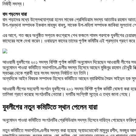
নির্বাহী সদস্য।
বাদ পড়লেন যারা
বাদ পড়াদের মধ্যে উল্লেখযোগ্যরা হলেন সাবেক প্রেসিডিয়াম সদস্য আতাউর রহমান আতা,
উপ-গ্রন্থনা সম্পাদক ইকবাল মাহমুদ বাবলু, সাবেক উপ-মহিলা সম্পাদক জাকিয়া সুলতানা 
এর আগে, গত বছর অনুষ্ঠিত সপ্তম কংগ্রেসে শেখ ফজলে শামস পরশকে যুবলীগের চেয়ারম্যান
কাদেরের সঙ্গে দেখা করেন। ওবায়দুল কাদের তাদের পূর্ণাঙ্গ কমিটির এই প্রস্তাব গ্রহণ ক
আওয়ামী যুবলীগের ২০১ সদস্য বিশিষ্ট পূর্ণাঙ্গ কমিটি অনুমোদন দিয়েছেন আওয়ামী লীগের
অনুমোদন পাওয়া কমিটিতে সভাপতিমণ্ডলীর সদস্য হিসেবে আছেন মুজিবুর রহমান চৌধুরী নিক
স্বতন্ত্র থেকে প্রার্থী হয়ে সংসদ সদস্য নির্বাচিত হন তিনি।
অন্যদিকে আইন বিষয়ক সম্পাদক হিসেবে কমিটিতে আছেন ব্যারিস্টার সৈয়দ সাইদুল হক সু
আওয়ামী লীগের সহযোগী সংগঠন যুবলীগের ২০১ সদস্য বিশিষ্ট পূর্ণাঙ্গ কমিটি ঘোষণা করা হয
তালিকা গ্রহণ করেছে সংগঠনটির নেতারা। দলটির সংশ্লিষ্ট সূত্রে এ তথ্য জানা গেছে।
যুবলীগের নতুন কমিটিতে স্থান পেলেন যারা
অনুমোদন পাওয়া কমিটিতে সংগঠনটির প্রেসিডিয়াম সদস্য হিসেবে দায়িত্ব পেয়েছেন ফরিদ
নতুন কমিটিতে সভাপতিমণ্ডলীর সদস্য করা হয়েছে অ্যাডভোকেট মামুনুর রশীদ, মনজুর আলম 
তাজউদ্দিন আহমেদ, জুয়েল আরেং, মো. জসিম, মো, আনোয়ার হোসেন ও এন শাহাদাত হে