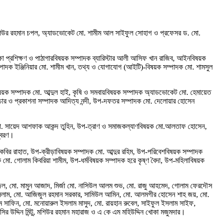
, মশিউর রহমান চপল, অ্যাডভোকেট মো. শামীম আল সাইফুল সোহাগ ও প্রফেসর ড. মো.
িক্ষা প্রশিক্ষণ ও পাঠাগারবিষয়ক সম্পাদক ব্যারিস্টার আলী আসিফ খান রাজিব, আইনবিষয়ক
্পাদক ইঞ্জিনিয়ার মো. শামীম খান, তথ্য ও যোগাযোগ (আইটি)-বিষয়ক সম্পাদক মো. শামসুল
বিষয়ক সম্পাদক মো. আব্দুল হাই, কৃষি ও সমবায়বিষয়ক সম্পাদক অ্যাডভোকেট মো. হেমায়েত
্রচার ও প্রকাশনা সম্পাদক আদিত্য নন্দী, উপ-দফতর সম্পাদক মো. দেলোয়ার হোসেন
মো. সায়েদ আশফাক আকন্দ তুহিন, উপ-ত্রাণ ও সমাজকল্যাণবিষয়ক মো.আলতাফ হোসেন,
স্বরণ।
বির রাহাত, উপ-ক্রীড়াবিষয়ক সম্পাদক মো. আব্দুর রহিম, উপ-পরিবেশবিষয়ক সম্পাদক
ো. গোলাম কিবরিয়া শামীম, উপ-ধর্মবিষয়ক সম্পাদক হরে কৃষ্ণ বৈদা, উপ-মহিলাবিষয়ক
ল, মো. মামুন আজাদ, মির্জা মো. নাসিউল আলম শুভ, মো. রাজু আহমেদ, গোলাম ফেরদৌস
 ইসলাম, মো. আজিজুল রহমান সরকার, সামিউল আমিন, মো. আলমগীর হোসেন শাহ জয়, মো.
ম সাফিন, মো. মনোয়ারুল ইসলাম মাসুদ, মো. রায়হান রুবেল, সাইফুল ইসলাম সাইফ,
নাসির উদ্দিন মিন্টু, মশিউর রহমান মহারাজ ও এ কে এম মহিউদ্দিন খোকা মজুমদার।