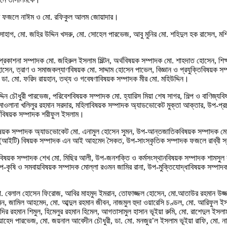
 শেখ ফজলে নাঈম ও মো. রফিকুল আলম জোয়াদার।
সোহাগ, মো. জহির উদ্দিন খসরু, মো. সোহেল পারভেজ, আবু মুনির মো. শহিদুল হক রাসেল
 প্রকাশনা সম্পাদক মো. জহিরুল ইসলাম মিল্টন, অর্থবিষয়ক সম্পাদক মো. শাহদাত হোসেন, শ
সেন, ত্রাণ ও সমাজকল্যাণবিষয়ক মো. সাদ্দাম হোসেন পাভেল, বিজ্ঞান ও প্রযুক্তিবিষয়ক সম
ডা. মো. ফরিদ রায়হান, তথ্য ও গবেষণাবিষয়ক সম্পাদক মীর মো. মহিউদ্দিন।
দিন চৌধুরী পারভেজ, পরিবেশবিষয়ক সম্পাদক মো. হ্যারিস মিয়া শেষ সাগর, শিল্প ও বাণিজ্য
ম্পাদক মাওলানা খলিলুর রহমান সরদার, মহিলাবিষয়ক সম্পাদক অ্যাডভোকেট মুক্তা আক্তার, উপ-প
্থবিষয়ক সম্পাদক শরীফুল ইসলাম।
 বিষয়ক সম্পাদক অ্যাডভোকেট মো. এনামুল হোসেন সুমন, উপ-আন্তজাতিকবিষয়ক সম্পাদক 
যোগ (আইটি) বিষয়ক সম্পাদক এন আই আহমেদ সৈকত, উপ-সাংস্কৃতিক সম্পাদক ফজলে রাব্বী 
বিষয়ক সম্পাদক শেখ মো. মিছির আলী, উপ-জনশক্তি ও কর্মসংস্থানবিষয়ক সম্পাদক শামসুল ক
কৃষি ও সমবায়বিষয়ক সম্পাদক মোল্লা রওমন জামির রানা, উপ-মুক্তিযোদ্ধাবিষয়ক সম্পাদক ম
া. বেলাল হোসেন ফিরোজ, আবির মাহমুদ ইমরান, তোফাজ্জল হোসেন, মো.আতাউর রহমান উজ্জ
ামিন, জামিল আহমেদ, মো. আব্দুল রহমান জীবন, নাজমুল হুদা ওয়ারেসি চণ্ডল, মো. আরিফুল
ির রহমান শিমুল, হিমেলুর রহমান হিমেল, আগতাসামুল হাসান ভূইয়া রুমি, মো. রাশেদুল ইসলা
 ওয়াহেদ পারভেজ, মো. জয়নাল আবেদীন চৌধুরী, ডা. মো. মনজুর’ল ইসলাম ভূইয়া রাফি, মো. 