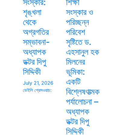
সংস্কার:
শিক্ষা
শৃঙ্খলা
সংস্কার ও
থেকে
পরিচ্ছন্ন
অগ্রগতির
পরিবেশ
সম্ভাবনা-
সৃষ্টিতে ড.
অধ্যাপক
এহসানুল হক
ডক্টর দিপু
মিলনের
সিদ্দিকী
ভূমিকা:
একটি
July 21, 2026
বিশ্লেষণাত্মক
ডেইলি প্রেসওয়াচ:
পর্যালোচনা –
অধ্যাপক
ডক্টর দিপু
সিদ্দিকী