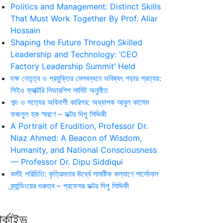
Politics and Management: Distinct Skills
That Must Work Together By Prof. Aliar
Hossain
Shaping the Future Through Skilled
Leadership and Technology: ‘CEO
Factory Leadership Summit’ Held
দক্ষ নেতৃত্ব ও প্রযুক্তির মেলবন্ধনে ভবিষ্যৎ গড়ার প্রত্যয়:
সিইও ফ্যাক্টরি লিডারশিপ সামিট অনুষ্ঠিত
শব্দ ও সত্যের অবিনাশী কারিগর: অধ্যাপক আবুল কাসেম
ফজলুল হক স্মরণে – ডক্টর দিপু সিদ্দিকী
A Portrait of Erudition, Professor Dr.
Niaz Ahmed: A Beacon of Wisdom,
Humanity, and National Consciousness
— Professor Dr. Dipu Siddiqui
কর্মই পরিচিতি: কৃত্রিমতার ঊর্ধ্বে সামষ্টিক কল্যাণে পার্সোনাল
ব্র্যান্ডিংয়ের গুরুত্ব – প্রফেসর ডক্টর দিপু সিদ্দিকী
র্কাইভ