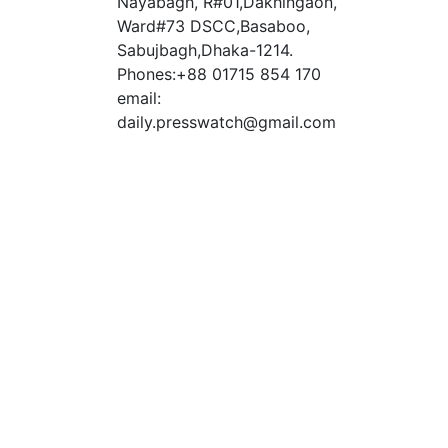
Nayabagh, R#01,Dakhingaon,
Ward#73 DSCC,Basaboo,
Sabujbagh,Dhaka-1214.
Phones:+88 01715 854 170
email:
daily.presswatch@gmail.com