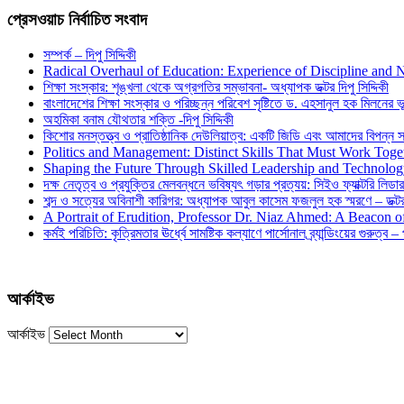
প্রেসওয়াচ নির্বাচিত সংবাদ
সম্পর্ক – দিপু সিদ্দিকী
Radical Overhaul of Education: Experience of Discipline and 
শিক্ষা সংস্কার: শৃঙ্খলা থেকে অগ্রগতির সম্ভাবনা- অধ্যাপক ডক্টর দিপু সিদ্দিকী
বাংলাদেশের শিক্ষা সংস্কার ও পরিচ্ছন্ন পরিবেশ সৃষ্টিতে ড. এহসানুল হক মিলনের ভূম
অহমিকা বনাম যৌথতার শক্তি -দিপু সিদ্দিকী
কিশোর মনস্তত্ত্ব ও প্রাতিষ্ঠানিক দেউলিয়াত্ব: একটি জিডি এবং আমাদের বিপন্ন সমা
Politics and Management: Distinct Skills That Must Work Toge
Shaping the Future Through Skilled Leadership and Technolo
দক্ষ নেতৃত্ব ও প্রযুক্তির মেলবন্ধনে ভবিষ্যৎ গড়ার প্রত্যয়: সিইও ফ্যাক্টরি লিডার
শব্দ ও সত্যের অবিনাশী কারিগর: অধ্যাপক আবুল কাসেম ফজলুল হক স্মরণে – ডক্টর দ
A Portrait of Erudition, Professor Dr. Niaz Ahmed: A Beacon
কর্মই পরিচিতি: কৃত্রিমতার ঊর্ধ্বে সামষ্টিক কল্যাণে পার্সোনাল ব্র্যান্ডিংয়ের গুরুত্ব –
আর্কাইভ
আর্কাইভ