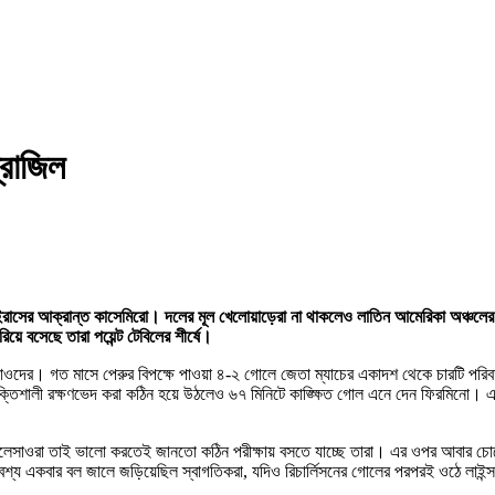
্রাজিল
ের আক্রান্ত কাসেমিরো। দলের মূল খেলোয়াড়েরা না থাকলেও লাতিন আমেরিকা অঞ্চলের বি
িয়ে বসেছে তারা পয়েন্ট টেবিলের শীর্ষে।
দের। গত মাসে পেরুর বিপক্ষে পাওয়া ৪-২ গোলে জেতা ম্যাচের একাদশ থেকে চারটি পরিব
শালী রক্ষণভেদ করা কঠিন হয়ে উঠলেও ৬৭ মিনিটে কাঙ্ক্ষিত গোল এনে দেন ফিরমিনো। এই জয়ে ৩
লেসাওরা তাই ভালো করতেই জানতো কঠিন পরীক্ষায় বসতে যাচ্ছে তারা। এর ওপর আবার চোটের
 অবশ্য একবার বল জালে জড়িয়েছিল স্বাগতিকরা, যদিও রিচার্লিসনের গোলের পরপরই ওঠে লাইন্