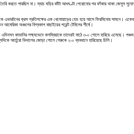
 তৈরি করতে পারছিল না। ম্যাচ ঘড়ির কাঁটা আধঘণ্টা পেরোনোর পর ফাঁকায় থাকা জেসুস সুযোগ ক
থেকে এভারটনের ক্রস প্রতিপক্ষের এক খেলোয়াড়ের হেড হয়ে আসে ফিরমিনোর সামনে। একেবারে
আমেরিকা অঞ্চলের বিশ্বকাপ বাছাইয়ের পয়েন্ট টেবিলের শীর্ষে।
িনসন কাভানির লক্ষ্যভেদে কলম্বিয়াকে তাদেরই মাঠে ৩-০ গোলে হারিয়ে এসেছে। পঞ্চম মিনি
যদিকে আর্তুরো ভিদালের জোড়া গোলে পেরুকে ২-০ ব্যবধানে হারিয়েছে চিলি।