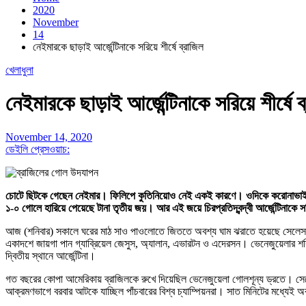
2020
November
14
নেইমারকে ছাড়াই আর্জেন্টিনাকে সরিয়ে শীর্ষে ব্রাজিল
খেলাধুলা
নেইমারকে ছাড়াই আর্জেন্টিনাকে সরিয়ে শীর্ষে ব
November 14, 2020
ডেইলি প্রেসওয়াচ:
চোটে ছিটকে গেছেন নেইমার। ফিলিপে কুতিনিয়োও নেই একই কারণে। ওদিকে করোনাভাইরাস
১-০ গোলে হারিয়ে পেয়েছে টানা তৃতীয় জয়। আর এই জয়ে চিরপ্রতিদ্বন্দ্বী আর্জেন্টিনাকে সর
আজ (শনিবার) সকালে ঘরের মাঠ সাও পাওলোতে জিততে অবশ্য ঘাম ঝরাতে হয়েছে সেলেসাও
একাদশে জায়গা পান গ্যাব্রিয়েল জেসুস, অ্যালান, এভারটন ও এদেরসন। ভেনেজুয়েলার শক্তি
দ্বিতীয় স্থানে আর্জেন্টিনা।
গত বছরের কোপা আমেরিকায় ব্রাজিলকে রুখে দিয়েছিল ভেনেজুয়েলা গোলশূন্য ড্রতে। সে
আক্রমণভাগে বরবার আটকে যাচ্ছিল পাঁচবারের বিশ্ব চ্যাম্পিয়নরা। সাত মিনিটের মধ্যেই