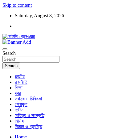
Skip to content
Saturday, August 8, 2026
ডেইলি প্রেসওয়াচ মুক্তিযুদ্ধের চেতনায় উদ্বুদ্ধ মুখপত্র
ডেইলি প্রেসওয়াচ
Search
Search
জাতীয়
রাজনীতি
শিক্ষা
খবর
স্বাস্থ্য ও চিকিৎসা
খেলাধুলা
দুর্ঘটনা
সাহিত্য ও সংস্কৃতি
মিডিয়া
বিজ্ঞান ও প্রযুক্তি
Home