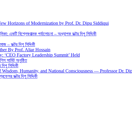
New Horizons of Modernization by Prof. Dr. Dipu Siddiqui
িকা: একটি বিশ্লেষণাত্মক পর্যালোচনা – অধ্যাপক ডক্টর দিপু সিদ্দিকী
জ – ডক্টর দিপু সিদ্দিকী
ther By Prof. Aliar Hossain
gy: ‘CEO Factory Leadership Summit’ Held
শিপ সামিট অনুষ্ঠিত
িপু সিদ্দিকী
 of Wisdom, Humanity, and National Consciousness — Professor Dr. Di
 প্রফেসর ডক্টর দিপু সিদ্দিকী