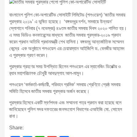
বাংলাদেশ পুলিশ কো-অপারেটিভ সোসাইটি লিমিটেড (পলওয়েল) ‘জাতীয় সমবায়
পুরস্কার ২০১৯’ এ ভূষিত হয়েছে। ‘বঙ্গবন্ধুর দর্শন, সমবায়ে উন্নয়ন’
স্লোগানে শনিবার (৭ নভেম্বর) ৪৯তম জাতীয় সমবায় দিবস ২০২০ পালিত হয়।
এ সময় ভিডিও কনফারেন্সের মাধ্যমে জাতীয় সমবায় পুরস্কার-২০১৯ প্রদান
করেন প্রধান অতিথি প্রধানমন্ত্রী শেখ হাসিনা। বঙ্গবন্ধু আন্তর্জাতিক সম্মেলন
কেন্দ্রে এক অনুষ্ঠানে পলওয়েল এর চেয়ারম্যান আইজিপি ড. বেনজীর আহমেদ
এ পুরস্কার গ্রহণ করেন।
পুরস্কার গ্রহণের সময় উপস্থিত ছিলেন পলওয়েল এর ম্যানেজিং ডিরেক্টর ও
র‌্যাব মহাপরিচালক চৌধুরী আবদুল্লাহ আল-মামুন।
পলওয়েল ‘কর্মকর্তা-কর্মচারী, পরিবহন শ্রমিক’ সমবায় শ্রেণিতে শ্রেষ্ঠ সমবায়
সমিতি হিসেবে জাতীয় সমবায় পুরস্কার অর্জন করেছে।
পুরস্কার হিসেবে একটি স্বর্ণপদক এবং সম্মাননা পত্র প্রদান করা হয়েছে বলে
জানিয়েছেন পুলিশ সদর দফতরের জনসংযোগ বিভাগের এআইজি মো. সোহেল
রানা।
Share: