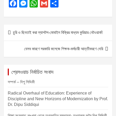
F
M
W
G
S
a
e
h
m
h
c
ss
at
ail
ar
e
e
s
e
P
চুরি ও ছিনতাই করা ল্যাপটপ-মোবাইল বিক্রির মাধ্যম কুরিয়ার নেটওয়ার্ক!
b
n
A
o
o
g
p
s
যেসব কারণে সরকারি কলেজে শিক্ষক-কর্মচারী আত্তীকরণে দেরি
o
er
p
t
k
n
a
প্রেসওয়াচ নির্বাচিত সংবাদ
v
সম্পর্ক – দিপু সিদ্দিকী
i
Radical Overhaul of Education: Experience of
g
Discipline and New Horizons of Modernization by Prof.
a
Dr. Dipu Siddiqui
t
শিক্ষা সংস্কার: শৃঙ্খলা থেকে অগ্রগতির সম্ভাবনা- অধ্যাপক ডক্টর দিপু সিদ্দিকী