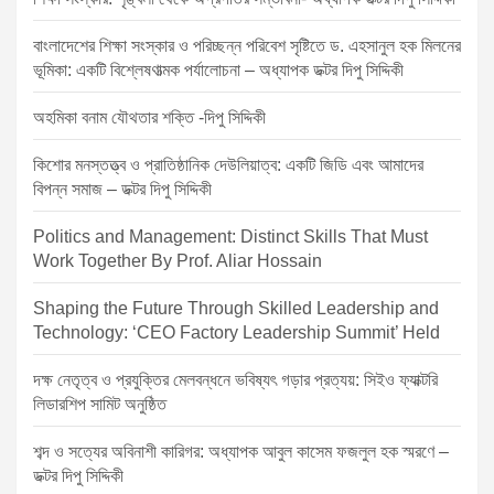
i
o
বাংলাদেশের শিক্ষা সংস্কার ও পরিচ্ছন্ন পরিবেশ সৃষ্টিতে ড. এহসানুল হক মিলনের
ভূমিকা: একটি বিশ্লেষণাত্মক পর্যালোচনা – অধ্যাপক ডক্টর দিপু সিদ্দিকী
n
অহমিকা বনাম যৌথতার শক্তি -দিপু সিদ্দিকী
কিশোর মনস্তত্ত্ব ও প্রাতিষ্ঠানিক দেউলিয়াত্ব: একটি জিডি এবং আমাদের
বিপন্ন সমাজ – ডক্টর দিপু সিদ্দিকী
Politics and Management: Distinct Skills That Must
Work Together By Prof. Aliar Hossain
Shaping the Future Through Skilled Leadership and
Technology: ‘CEO Factory Leadership Summit’ Held
দক্ষ নেতৃত্ব ও প্রযুক্তির মেলবন্ধনে ভবিষ্যৎ গড়ার প্রত্যয়: সিইও ফ্যাক্টরি
লিডারশিপ সামিট অনুষ্ঠিত
শব্দ ও সত্যের অবিনাশী কারিগর: অধ্যাপক আবুল কাসেম ফজলুল হক স্মরণে –
ডক্টর দিপু সিদ্দিকী