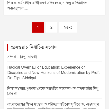
শিক্ষক-কর্মচারীর আত্তীকরণ সম্ভব হচ্ছে না শুধু প্রাতিষ্ঠানিক
অব্যবস্থাপনা,…
P
1
2
Next
o
s
প্রেসওয়াচ নির্বাচিত সংবাদ
t
s
সম্পর্ক – দিপু সিদ্দিকী
p
Radical Overhaul of Education: Experience of
a
Discipline and New Horizons of Modernization by Prof.
Dr. Dipu Siddiqui
g
i
শিক্ষা সংস্কার: শৃঙ্খলা থেকে অগ্রগতির সম্ভাবনা- অধ্যাপক ডক্টর দিপু
সিদ্দিকী
n
a
বাংলাদেশের শিক্ষা সংস্কার ও পরিচ্ছন্ন পরিবেশ সৃষ্টিতে ড. এহসানুল