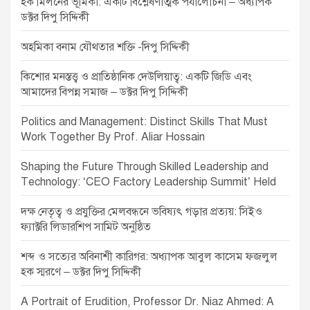
হক মিলনের ভূমিকা: একটি বিশ্লেষণাত্মক পর্যালোচনা – অধ্যাপক
t
ডক্টর দিপু সিদ্দিকী
i
অহমিকা বনাম যৌথতার শক্তি -দিপু সিদ্দিকী
o
n
কিশোর মনস্তত্ত্ব ও প্রাতিষ্ঠানিক দেউলিয়াত্ব: একটি জিডি এবং
আমাদের বিপন্ন সমাজ – ডক্টর দিপু সিদ্দিকী
Politics and Management: Distinct Skills That Must
Work Together By Prof. Aliar Hossain
Shaping the Future Through Skilled Leadership and
Technology: ‘CEO Factory Leadership Summit’ Held
দক্ষ নেতৃত্ব ও প্রযুক্তির মেলবন্ধনে ভবিষ্যৎ গড়ার প্রত্যয়: সিইও
ফ্যাক্টরি লিডারশিপ সামিট অনুষ্ঠিত
শব্দ ও সত্যের অবিনাশী কারিগর: অধ্যাপক আবুল কাসেম ফজলুল
হক স্মরণে – ডক্টর দিপু সিদ্দিকী
A Portrait of Erudition, Professor Dr. Niaz Ahmed: A