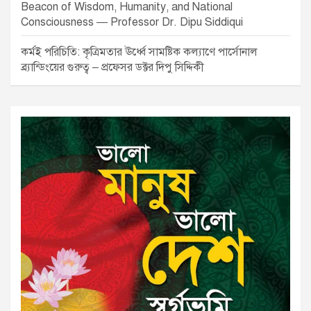
Beacon of Wisdom, Humanity, and National
Consciousness — Professor Dr. Dipu Siddiqui
কর্মই পরিচিতি: কৃত্রিমতার ঊর্ধ্বে সামষ্টিক কল্যাণে পার্সোনাল
ব্র্যান্ডিংয়ের গুরুত্ব – প্রফেসর ডক্টর দিপু সিদ্দিকী