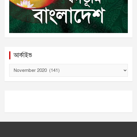
আর্কাইভ
আ
র্কা
ই
ভ