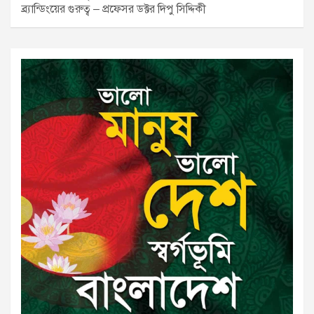
ব্র্যান্ডিংয়ের গুরুত্ব – প্রফেসর ডক্টর দিপু সিদ্দিকী