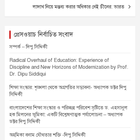
o
g
p
s
লাদাখ নিয়ে মন্তব্য করার অধিকার নেই চীনের: ভারত
o
er
p
t
k
n
a
প্রেসওয়াচ নির্বাচিত সংবাদ
v
সম্পর্ক – দিপু সিদ্দিকী
i
Radical Overhaul of Education: Experience of
g
Discipline and New Horizons of Modernization by Prof.
a
Dr. Dipu Siddiqui
t
শিক্ষা সংস্কার: শৃঙ্খলা থেকে অগ্রগতির সম্ভাবনা- অধ্যাপক ডক্টর দিপু
i
সিদ্দিকী
o
বাংলাদেশের শিক্ষা সংস্কার ও পরিচ্ছন্ন পরিবেশ সৃষ্টিতে ড. এহসানুল
n
হক মিলনের ভূমিকা: একটি বিশ্লেষণাত্মক পর্যালোচনা – অধ্যাপক
ডক্টর দিপু সিদ্দিকী
অহমিকা বনাম যৌথতার শক্তি -দিপু সিদ্দিকী