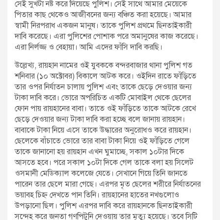
সেই সুখটা নষ্ট করে দিয়েছে পুলিশ। সেই সাথে আমার মেয়েকে
পিতার কাছ থেকেও আজীবনের জন্য বঞ্চিত করা হয়েছে। আমার
স্বামী নিরপরাধ একজন মানুষ। তাকে পুলিশ প্রথমে ছিনতাইকারী
দাবি করেছে। এরা পুলিশের পোশাক পরে অমানুষের কাজ করেছে।
এরা নির্লজ্জ ও বেহায়া। আমি এদের ফাঁসি দাবি করছি।
উল্লেখ্য, রায়হান নামের ওই যুবককে বন্দরবাজার থানা পুলিশ গত
শনিবার (১০ অক্টোবর) বিকালে আটক করে। ওইদিন রাতে ফাঁড়িতে
তার ওপর নির্যাতন চালায় পুলিশ এবং তাকে ছেড়ে দেওয়ার জন্য
টাকা দাবি করে। ভোরে অপরিচিত একটি মোবাইল থেকে ছেলের
ফোন পায় রায়হানের বাবা। তাতে ওই ফাঁড়িতে তাকে আটকে রেখে
ছেড়ে দেওয়ার জন্য টাকা দাবি করা হচ্ছে বলে জানায় রায়হান।
বাবাকে টাকা নিয়ে এসে তাকে উদ্ধারের অনুরোধও করে রায়হান।
ছেলেকে বাঁচাতে ভোরে তার বাবা টাকা নিয়ে ওই ফাঁড়িতে গেলে
তাকে জানানো হয় রায়হান এখন ঘুমাচ্ছে, সকাল ১০টার দিকে
আসতে হবে। পরে সকাল ১০টা দিকে গেল তাকে বলা হয় সিলেট
ওসমানী মেডিক্যাল কলেজে যেতে। সেখানে গিয়ে তিনি জানতে
পারেন তার ছেলে মারা গেছে। এরপর মৃত ছেলের শরীরে নির্যাতনের
ভয়াবহ চিহ্ন দেখতে পান তিনি। রায়হানের হাতের নখগুলোও
উপড়ানো ছিল। পুলিশ এরপর দাবি করে রায়হানকে ছিনতাইকারী
সন্দেহ করে জনতা গণপিটুনি দেওয়ায় তার মৃত্যু হয়েছে। তবে সিটি