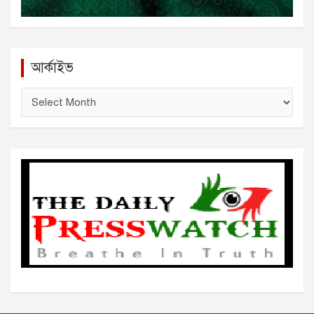
আর্কাইভ
আ
র্কা
ই
ভ