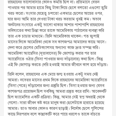
রায়হানের ভালোবাসার কোনও কমতি ছিল না। প্রতিমাসে বেতন
পাওয়ার পর আমার হাতে কিছু টাকা দিয়ে ছেলে বলতো এগুলো তুমি
খরচ করো। সংসার যেহেতু চলতো একমাত্র ছেলের আয়ের ওপর,
যার জন্য আমি তার দেওয়া টাকা খরচ করতাম খুবই কম। অভাব
অনটনের সংসারে একটু ভালো থাকার আশার পাশাপাশি রায়হানের
ভবিষ্যতের কথা চিন্তা করে তাকে আমেরিকায় পাঠানোর ব্যবস্থা করি
তার এক চাচার মাধ্যমে। তিনি আমেরিকায় থাকেন। গত জুলাই
মাসের দিকে আমেরিকা থেকে সব কাগজপত্র আমাদের কাছে আসে।
দেনা করে ছেলের মেডিক্যালসহ অন্যান্য কাজ দ্রুত সম্পন্ন করি।
আমেরিকা অ্যাম্বেসির (দূতাবাসের) ফি জোগাড় করার পর তার
অ্যাম্বেসিতে ওঠার (ভিসা পাওয়ার জন্য দাঁড়ানোর) কথা ছিল। কিন্তু
এই ফি জোগাড় করতে দেরি হওয়াই আমার জীবনে কাল হয়ে দাঁড়ায়।
তিনি বলেন, রায়হানের এক মেয়ে জন্ম হওয়ায় একটু সময় নেই
আমরা। নভেম্বর মাসের প্রথম দিকে রায়হানের আমেরিকা অ্যাম্বেসিতে
(ভিসা পেতে) দাঁড়ানোর জন্য প্রস্তুতি ছিল। ভিসা হওয়ার জন্য যেসব
কাগজপত্র প্রয়োজন ছিল সবকিছু আমরা প্রস্তুত করে রাখি। আবেদনটি
ছিল ফ্যামেলির একটি প্রক্রিয়া। কিন্তু, আমার সেই স্বপ্ন অধরাই থেকে
গেলো। সারা জীবন কষ্ট করে মানুষ করা ছেলেটাকে হারাতে হয়েছে
আমার। তাও আবার কোনও কারণ ছাড়াই। নির্দোষ ছেলে পুলিশের
কাছে নিরপরাধ বলে কান্নাকাটি করে পায়ে ধরলেও তাকে বাঁচতে