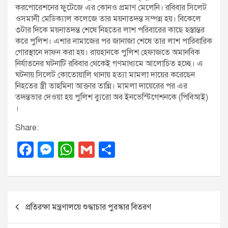
করপোরেশনের ফুটেজে এর কোনও প্রমাণ মেলেনি। রবিবার সিলেট
ওসমানী মেডিক্যাল কলেজে তার ময়নাতদন্ত সম্পন্ন হয়। বিকেলে
৩টার দিকে ময়নাতদন্ত শেষে নিহতের লাশ পরিবারের কাছে হস্তান্তর
করে পুলিশ। এশার নামাজের পর জানাজা শেষে তার লাশ পারিবারিক
গোরস্থানে দাফন করা হয়। রায়হানকে পুলিশ হেফাজতে অমানবিক
নির্যাতনের ঘটনাটি রবিবার থেকেই গণমাধ্যমে আলোচিত হচ্ছে। এ
ঘটনায় সিলেট কোতোয়ালি থানায় হত্যা মামলা দায়ের করেছেন
নিহতের স্ত্রী তাহমিনা আক্তার তান্নি। মামলা দায়েরের পর এর
তদন্তভার দেওয়া হয় পুলিশ ব্যুরো অব ইনভেস্টিগেশনকে (পিবিআই)
।
Share:
F
M
W
G
S
a
e
h
m
h
c
ss
at
ail
ar
e
e
s
e
P
প্রতিরক্ষা মন্ত্রণালয়ে শুদ্ধাচার পুরস্কার বিতরণ
b
n
A
o