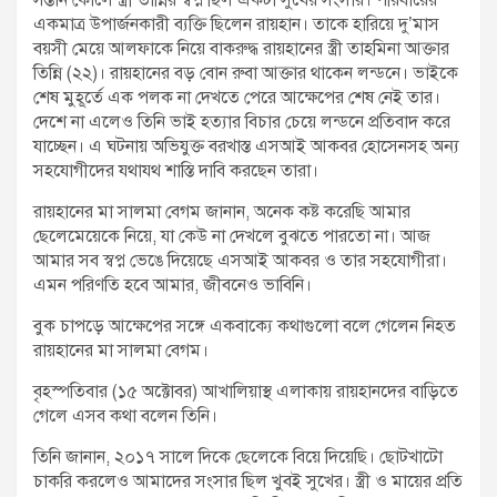
সন্তান কোলে স্ত্রী তান্নির স্বপ্ন ছিল একটা সুখের সংসার। পরিবারের
একমাত্র উপার্জনকারী ব্যক্তি ছিলেন রায়হান। তাকে হারিয়ে দু’মাস
বয়সী মেয়ে আলফাকে নিয়ে বাকরুদ্ধ রায়হানের স্ত্রী তাহমিনা আক্তার
তিন্নি (২২)। রায়হানের বড় বোন রুবা আক্তার থাকেন লন্ডনে। ভাইকে
শেষ মুহূর্তে এক পলক না দেখতে পেরে আক্ষেপের শেষ নেই তার।
দেশে না এলেও তিনি ভাই হত্যার বিচার চেয়ে লন্ডনে প্রতিবাদ করে
যাচ্ছেন। এ ঘটনায় অভিযুক্ত বরখাস্ত এসআই আকবর হোসেনসহ অন্য
সহযোগীদের যথাযথ শাস্তি দাবি করছেন তারা।
রায়হানের মা সালমা বেগম জানান, অনেক কষ্ট করেছি আমার
ছেলেমেয়েকে নিয়ে, যা কেউ না দেখলে বুঝতে পারতো না। আজ
আমার সব স্বপ্ন ভেঙে দিয়েছে এসআই আকবর ও তার সহযোগীরা।
এমন পরিণতি হবে আমার, জীবনেও ভাবিনি।
বুক চাপড়ে আক্ষেপের সঙ্গে একবাক্যে কথাগুলো বলে গেলেন নিহত
রায়হানের মা সালমা বেগম।
বৃহস্পতিবার (১৫ অক্টোবর) আখালিয়াস্থ এলাকায় রায়হানদের বাড়িতে
গেলে এসব কথা বলেন তিনি।
তিনি জানান, ২০১৭ সালে দিকে ছেলেকে বিয়ে দিয়েছি। ছোটখাটো
চাকরি করলেও আমাদের সংসার ছিল খুবই সুখের। স্ত্রী ও মায়ের প্রতি