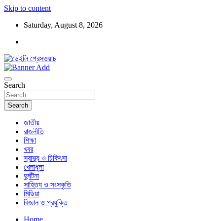
Skip to content
Saturday, August 8, 2026
ডেইলি প্রেসওয়াচ মুক্তিযুদ্ধের চেতনায় উদ্বুদ্ধ মুখপত্র
ডেইলি প্রেসওয়াচ
Search
Search
জাতীয়
রাজনীতি
শিক্ষা
খবর
স্বাস্থ্য ও চিকিৎসা
খেলাধুলা
দুর্ঘটনা
সাহিত্য ও সংস্কৃতি
মিডিয়া
বিজ্ঞান ও প্রযুক্তি
Home