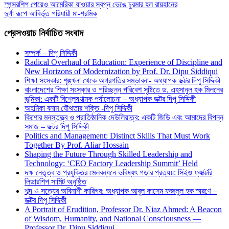
স্পন্সরশিপ পেয়েও আমেরিকা যাওয়ার স্বপ্ন ভেঙে চুরমার হল রায়হানের
দুর্গা রূপে আবির্ভূত পরিযায়ী মা-শ্রমিক
প্রেসওয়াচ নির্বাচিত সংবাদ
সম্পর্ক – দিপু সিদ্দিকী
Radical Overhaul of Education: Experience of Discipline and
New Horizons of Modernization by Prof. Dr. Dipu Siddiqui
শিক্ষা সংস্কার: শৃঙ্খলা থেকে অগ্রগতির সম্ভাবনা- অধ্যাপক ডক্টর দিপু সিদ্দিকী
বাংলাদেশের শিক্ষা সংস্কার ও পরিচ্ছন্ন পরিবেশ সৃষ্টিতে ড. এহসানুল হক মিলনের
ভূমিকা: একটি বিশ্লেষণাত্মক পর্যালোচনা – অধ্যাপক ডক্টর দিপু সিদ্দিকী
অহমিকা বনাম যৌথতার শক্তি -দিপু সিদ্দিকী
কিশোর মনস্তত্ত্ব ও প্রাতিষ্ঠানিক দেউলিয়াত্ব: একটি জিডি এবং আমাদের বিপন্ন
সমাজ – ডক্টর দিপু সিদ্দিকী
Politics and Management: Distinct Skills That Must Work
Together By Prof. Aliar Hossain
Shaping the Future Through Skilled Leadership and
Technology: ‘CEO Factory Leadership Summit’ Held
দক্ষ নেতৃত্ব ও প্রযুক্তির মেলবন্ধনে ভবিষ্যৎ গড়ার প্রত্যয়: সিইও ফ্যাক্টরি
লিডারশিপ সামিট অনুষ্ঠিত
শব্দ ও সত্যের অবিনাশী কারিগর: অধ্যাপক আবুল কাসেম ফজলুল হক স্মরণে –
ডক্টর দিপু সিদ্দিকী
A Portrait of Erudition, Professor Dr. Niaz Ahmed: A Beacon
of Wisdom, Humanity, and National Consciousness —
Professor Dr. Dipu Siddiqui