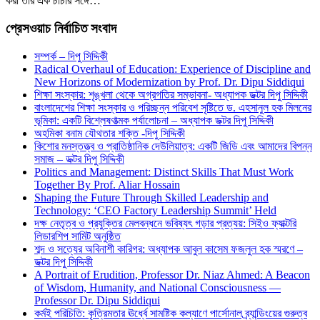
করা তার এক চাচার সঙ্গে…
প্রেসওয়াচ নির্বাচিত সংবাদ
সম্পর্ক – দিপু সিদ্দিকী
Radical Overhaul of Education: Experience of Discipline and
New Horizons of Modernization by Prof. Dr. Dipu Siddiqui
শিক্ষা সংস্কার: শৃঙ্খলা থেকে অগ্রগতির সম্ভাবনা- অধ্যাপক ডক্টর দিপু সিদ্দিকী
বাংলাদেশের শিক্ষা সংস্কার ও পরিচ্ছন্ন পরিবেশ সৃষ্টিতে ড. এহসানুল হক মিলনের
ভূমিকা: একটি বিশ্লেষণাত্মক পর্যালোচনা – অধ্যাপক ডক্টর দিপু সিদ্দিকী
অহমিকা বনাম যৌথতার শক্তি -দিপু সিদ্দিকী
কিশোর মনস্তত্ত্ব ও প্রাতিষ্ঠানিক দেউলিয়াত্ব: একটি জিডি এবং আমাদের বিপন্ন
সমাজ – ডক্টর দিপু সিদ্দিকী
Politics and Management: Distinct Skills That Must Work
Together By Prof. Aliar Hossain
Shaping the Future Through Skilled Leadership and
Technology: ‘CEO Factory Leadership Summit’ Held
দক্ষ নেতৃত্ব ও প্রযুক্তির মেলবন্ধনে ভবিষ্যৎ গড়ার প্রত্যয়: সিইও ফ্যাক্টরি
লিডারশিপ সামিট অনুষ্ঠিত
শব্দ ও সত্যের অবিনাশী কারিগর: অধ্যাপক আবুল কাসেম ফজলুল হক স্মরণে –
ডক্টর দিপু সিদ্দিকী
A Portrait of Erudition, Professor Dr. Niaz Ahmed: A Beacon
of Wisdom, Humanity, and National Consciousness —
Professor Dr. Dipu Siddiqui
কর্মই পরিচিতি: কৃত্রিমতার ঊর্ধ্বে সামষ্টিক কল্যাণে পার্সোনাল ব্র্যান্ডিংয়ের গুরুত্ব