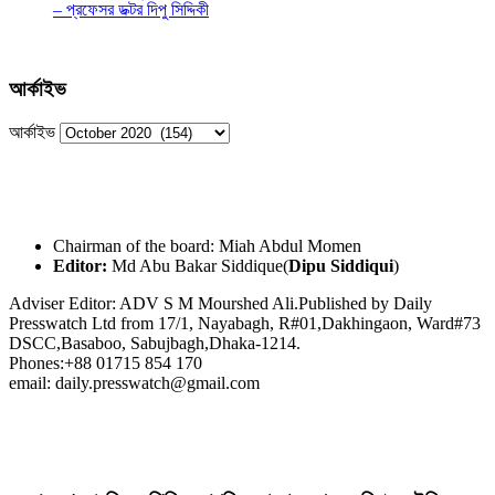
– প্রফেসর ডক্টর দিপু সিদ্দিকী
আর্কাইভ
আর্কাইভ
Chairman of the board: Miah Abdul Momen
Editor:
Md Abu Bakar Siddique(
Dipu Siddiqui
)
Adviser Editor: ADV S M Mourshed Ali.Published by Daily
Presswatch Ltd from 17/1, Nayabagh, R#01,Dakhingaon, Ward#73
DSCC,Basaboo, Sabujbagh,Dhaka-1214.
Phones:+88 01715 854 170
email: daily.presswatch@gmail.com