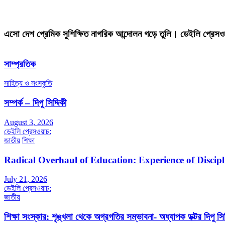
এসো দেশ প্রেমিক সুশিক্ষিত নাগরিক আন্দোলন গড়ে তুলি। ডেইলি প্রেসও
সাম্প্রতিক
সাহিত্য ও সংস্কৃতি
সম্পর্ক – দিপু সিদ্দিকী
August 3, 2026
ডেইলি প্রেসওয়াচ:
জাতীয়
শিক্ষা
Radical Overhaul of Education: Experience of Discip
July 21, 2026
ডেইলি প্রেসওয়াচ:
জাতীয়
শিক্ষা সংস্কার: শৃঙ্খলা থেকে অগ্রগতির সম্ভাবনা- অধ্যাপক ডক্টর দিপু সিদ