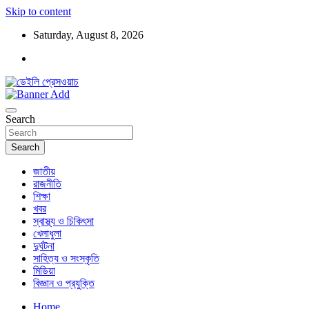
Skip to content
Saturday, August 8, 2026
ডেইলি প্রেসওয়াচ মুক্তিযুদ্ধের চেতনায় উদ্বুদ্ধ মুখপত্র
ডেইলি প্রেসওয়াচ
Search
Search
জাতীয়
রাজনীতি
শিক্ষা
খবর
স্বাস্থ্য ও চিকিৎসা
খেলাধুলা
দুর্ঘটনা
সাহিত্য ও সংস্কৃতি
মিডিয়া
বিজ্ঞান ও প্রযুক্তি
Home