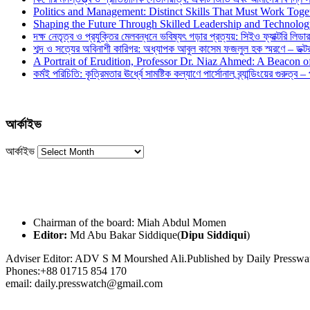
Politics and Management: Distinct Skills That Must Work Toge
Shaping the Future Through Skilled Leadership and Technolo
দক্ষ নেতৃত্ব ও প্রযুক্তির মেলবন্ধনে ভবিষ্যৎ গড়ার প্রত্যয়: সিইও ফ্যাক্টরি লিডার
শব্দ ও সত্যের অবিনাশী কারিগর: অধ্যাপক আবুল কাসেম ফজলুল হক স্মরণে – ডক্টর দ
A Portrait of Erudition, Professor Dr. Niaz Ahmed: A Beacon
কর্মই পরিচিতি: কৃত্রিমতার ঊর্ধ্বে সামষ্টিক কল্যাণে পার্সোনাল ব্র্যান্ডিংয়ের গুরুত্ব –
আর্কাইভ
আর্কাইভ
Chairman of the board: Miah Abdul Momen
Editor:
Md Abu Bakar Siddique(
Dipu Siddiqui
)
Adviser Editor: ADV S M Mourshed Ali.Published by Daily Press
Phones:+88 01715 854 170
email: daily.presswatch@gmail.com