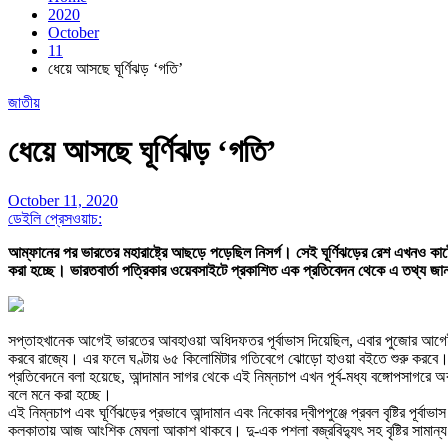
2020
October
11
ধেয়ে আসছে ঘূর্ণিঝড় ‘গতি’
জাতীয়
ধেয়ে আসছে ঘূর্ণিঝড় ‘গতি’
October 11, 2020
ডেইলি প্রেসওয়াচ:
আম্ফানের পর ভারতের মহারাষ্ট্রে আছড়ে পড়েছিল নিসর্গ। সেই ঘূর্ণিঝড়ের রেশ এখনও ক
করা হচ্ছে। ভারতবার্তা পত্রিকার ওয়েবসাইটে প্রকাশিত এক প্রতিবেদন থেকে এ তথ্য জ
সপ্তাহখানেক আগেই ভারতের আবহাওয়া অধিদফতর পূর্বাভাস দিয়েছিল, এবার পুজোর আগেই পশ্
করবে রাজ্যে। এর ফলে ঘণ্টায় ৬৫ কিলোমিটার গতিবেগে ঝোড়ো হাওয়া বইতে শুরু করবে। সঙ্
প্রতিবেদনে বলা হয়েছে, আন্দামান সাগর থেকে এই নিম্নচাপ এখন পূর্ব-মধ্য বঙ্গোপসাগরে 
বলে মনে করা হচ্ছে।
এই নিম্নচাপ এবং ঘূর্ণিঝড়ের প্রভাবে আন্দামান এবং নিকোবর দ্বীপপুঞ্জে প্রবল বৃষ্টির পূ
কলকাতায় আজ আংশিক মেঘলা আকাশ থাকবে। দু-এক পশলা বজ্রবিদ্যুৎ সহ বৃষ্টির সামান্য 