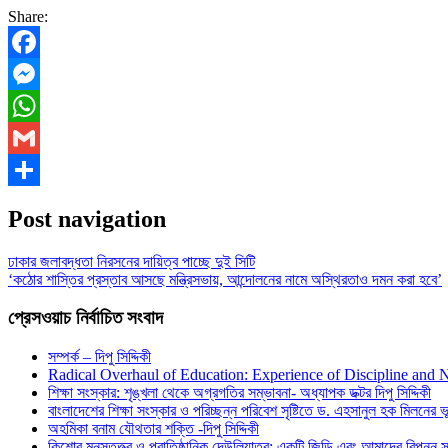
Share:
Facebook
Messenger
WhatsApp
Gmail
Share
Post navigation
ঢাকার জলাবদ্ধতা নিরসনের দায়িত্ব পাচ্ছে দুই সিটি
‘কঠোর শাস্তির প্রস্তাব আসছে মন্ত্রিসভায়, আন্দোলনের নামে অস্থিরতাও দমন করা হবে’
প্রেসওয়াচ নির্বাচিত সংবাদ
সম্পর্ক – দিপু সিদ্দিকী
Radical Overhaul of Education: Experience of Discipline and 
শিক্ষা সংস্কার: শৃঙ্খলা থেকে অগ্রগতির সম্ভাবনা- অধ্যাপক ডক্টর দিপু সিদ্দিকী
বাংলাদেশের শিক্ষা সংস্কার ও পরিচ্ছন্ন পরিবেশ সৃষ্টিতে ড. এহসানুল হক মিলনের ভূম
অহমিকা বনাম যৌথতার শক্তি -দিপু সিদ্দিকী
কিশোর মনস্তত্ত্ব ও প্রাতিষ্ঠানিক দেউলিয়াত্ব: একটি জিডি এবং আমাদের বিপন্ন সমা