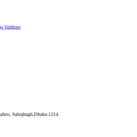
pu Siddiqui
saboo, Sabujbagh,Dhaka-1214.