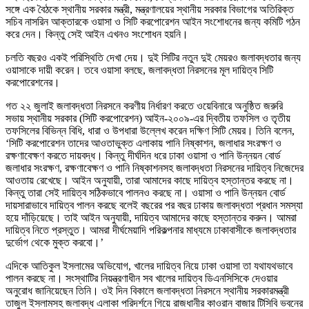
সঙ্গে এক বৈঠকে স্থানীয় সরকার মন্ত্রী, মন্ত্রণালয়ের স্থানীয় সরকার বিভাগের অতিরিক্ত
সচিব নাসরিন আক্তারকে ওয়াসা ও সিটি করপোরেশন আইন সংশোধনের জন্য কমিটি গঠন
করে দেন। কিন্তু সেই আইন এখনও সংশোধন হয়নি।
চলতি বছরও একই পরিস্থিতি দেখা দেয়। দুই সিটির নতুন দুই মেয়রও জলাবদ্ধতার জন্য
ওয়াসাকে দায়ী করেন। তবে ওয়াসা বলছে, জলাবদ্ধতা নিরসনের মূল দায়িত্ব সিটি
করপোরেশনের।
গত ২২ জুলাই জলাবদ্ধতা নিরসনে করণীয় নির্ধারণ করতে ওয়েবিনারে অনুষ্ঠিত জরুরি
সভায় স্থানীয় সরকার (সিটি করপোরেশন) আইন-২০০৯-এর দ্বিতীয় তফসিল ও তৃতীয়
তফসিলের বিভিন্ন বিধি, ধারা ও উপধারা উল্লেখ করেন দক্ষিণ সিটি মেয়র। তিনি বলেন,
‘সিটি করপোরেশন তাদের আওতাভুক্ত এলাকায় পানি নিষ্কাশন, জলাধার সংরক্ষণ ও
রক্ষণাবেক্ষণ করতে দায়বদ্ধ। কিন্তু দীর্ঘদিন ধরে ঢাকা ওয়াসা ও পানি উন্নয়ন বোর্ড
জলাধার সংরক্ষণ, রক্ষণাবেক্ষণ ও পানি নিষ্কাশনসহ জলাবদ্ধতা নিরসনের দায়িত্ব নিজেদের
আওতায় রেখেছে। আইন অনুযায়ী, তারা আমাদের কাছে দায়িত্ব হস্তান্তর করছে না।
কিন্তু তারা সেই দায়িত্ব সঠিকভাবে পালনও করছে না। ওয়াসা ও পানি উন্নয়ন বোর্ড
দায়সারাভাবে দায়িত্ব পালন করছে বলেই বছরের পর বছর ঢাকায় জলাবদ্ধতা প্রধান সমস্যা
হয়ে দাঁড়িয়েছে। তাই আইন অনুযায়ী, দায়িত্ব আমাদের কাছে হস্তান্তর করুন। আমরা
দায়িত্ব নিতে প্রস্তুত। আমরা দীর্ঘমেয়াদি পরিকল্পনার মাধ্যমে ঢাকাবাসীকে জলাবদ্ধতার
দুর্ভোগ থেকে মুক্ত করবো।’
এদিকে আতিকুল ইসলামের অভিযোগ, খালের দায়িত্ব নিয়ে ঢাকা ওয়াসা তা যথাযথভাবে
পালন করছে না। সংস্থাটির নিয়ন্ত্রণাধীন সব খালের দায়িত্ব ডিএনসিসিকে দেওয়ার
অনুরোধ জানিয়েছেন তিনি। ওই দিন বিকালে জলাবদ্ধতা নিরসনে স্থানীয় সরকারমন্ত্রী
তাজুল ইসলামসহ জলাবদ্ধ এলাকা পরিদর্শনে গিয়ে রাজধানীর কাওরান বাজার টিসিবি ভবনের