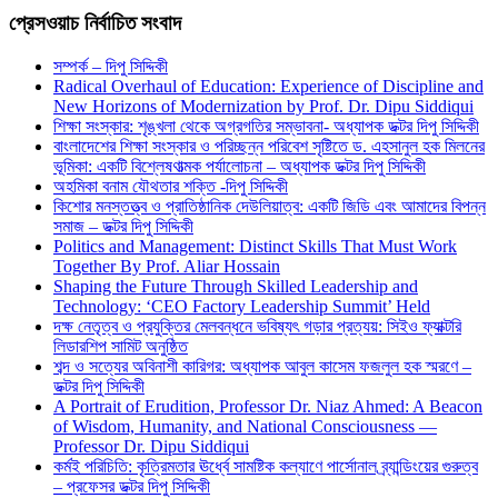
প্রেসওয়াচ নির্বাচিত সংবাদ
সম্পর্ক – দিপু সিদ্দিকী
Radical Overhaul of Education: Experience of Discipline and
New Horizons of Modernization by Prof. Dr. Dipu Siddiqui
শিক্ষা সংস্কার: শৃঙ্খলা থেকে অগ্রগতির সম্ভাবনা- অধ্যাপক ডক্টর দিপু সিদ্দিকী
বাংলাদেশের শিক্ষা সংস্কার ও পরিচ্ছন্ন পরিবেশ সৃষ্টিতে ড. এহসানুল হক মিলনের
ভূমিকা: একটি বিশ্লেষণাত্মক পর্যালোচনা – অধ্যাপক ডক্টর দিপু সিদ্দিকী
অহমিকা বনাম যৌথতার শক্তি -দিপু সিদ্দিকী
কিশোর মনস্তত্ত্ব ও প্রাতিষ্ঠানিক দেউলিয়াত্ব: একটি জিডি এবং আমাদের বিপন্ন
সমাজ – ডক্টর দিপু সিদ্দিকী
Politics and Management: Distinct Skills That Must Work
Together By Prof. Aliar Hossain
Shaping the Future Through Skilled Leadership and
Technology: ‘CEO Factory Leadership Summit’ Held
দক্ষ নেতৃত্ব ও প্রযুক্তির মেলবন্ধনে ভবিষ্যৎ গড়ার প্রত্যয়: সিইও ফ্যাক্টরি
লিডারশিপ সামিট অনুষ্ঠিত
শব্দ ও সত্যের অবিনাশী কারিগর: অধ্যাপক আবুল কাসেম ফজলুল হক স্মরণে –
ডক্টর দিপু সিদ্দিকী
A Portrait of Erudition, Professor Dr. Niaz Ahmed: A Beacon
of Wisdom, Humanity, and National Consciousness —
Professor Dr. Dipu Siddiqui
কর্মই পরিচিতি: কৃত্রিমতার ঊর্ধ্বে সামষ্টিক কল্যাণে পার্সোনাল ব্র্যান্ডিংয়ের গুরুত্ব
– প্রফেসর ডক্টর দিপু সিদ্দিকী