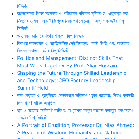
সিদ্দিকী
বাংলাদেশের শিক্ষা সংস্কার ও পরিচ্ছন্ন পরিবেশ সৃষ্টিতে ড. এহসানুল হক
মিলনের ভূমিকা: একটি বিশ্লেষণাত্মক পর্যালোচনা – অধ্যাপক ডক্টর দিপু
সিদ্দিকী
অহমিকা বনাম যৌথতার শক্তি -দিপু সিদ্দিকী
কিশোর মনস্তত্ত্ব ও প্রাতিষ্ঠানিক দেউলিয়াত্ব: একটি জিডি এবং আমাদের
বিপন্ন সমাজ – ডক্টর দিপু সিদ্দিকী
Politics and Management: Distinct Skills That
Must Work Together By Prof. Aliar Hossain
Shaping the Future Through Skilled Leadership
and Technology: ‘CEO Factory Leadership
Summit’ Held
দক্ষ নেতৃত্ব ও প্রযুক্তির মেলবন্ধনে ভবিষ্যৎ গড়ার প্রত্যয়: সিইও ফ্যাক্টরি
লিডারশিপ সামিট অনুষ্ঠিত
শব্দ ও সত্যের অবিনাশী কারিগর: অধ্যাপক আবুল কাসেম ফজলুল হক স্মরণে
– ডক্টর দিপু সিদ্দিকী
A Portrait of Erudition, Professor Dr. Niaz Ahmed:
A Beacon of Wisdom, Humanity, and National